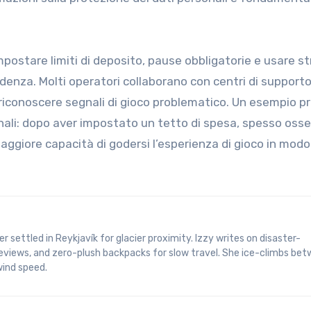
impostare limiti di deposito, pause obbligatorie e usare s
endenza. Molti operatori collaborano con centri di support
 riconoscere segnali di gioco problematico. Un esempio p
manali: dopo aver impostato un tetto di spesa, spesso oss
aggiore capacità di godersi l’esperienza di gioco in modo
views, and zero-plush backpacks for slow travel. She ice-climbs be
wind speed.