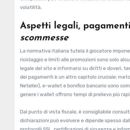
volatilità.
Aspetti legali, pagament
scommesse
La normativa italiana tutela il giocatore impone
riciclaggio e limiti alle promozioni sono solo alc
legale del sito e informarsi su diritti e doveri, t
dei pagamenti è un altro capitolo cruciale: metod
Neteller), e-wallet e bonifico bancario sono com
genere i wallet offrono tempi di prelievo più rapid
Dal punto di vista fiscale, è consigliabile cons
dichiarazioni può evolvere e dipende spesso dalla
protocolli SSL, certificazioni di sicurezza e inf