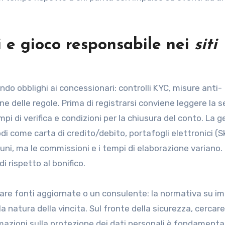
i e gioco responsabile nei
siti
ndo obblighi ai concessionari: controlli KYC, misure anti-
une delle regole. Prima di registrarsi conviene leggere la 
empi di verifica e condizioni per la chiusura del conto. La 
i come carta di credito/debito, portafogli elettronici (Skr
uni, ma le commissioni e i tempi di elaborazione variano. 
i rispetto al bonifico.
ultare fonti aggiornate o un consulente: la normativa su i
 natura della vincita. Sul fronte della sicurezza, cercare
ormazioni sulla protezione dei dati personali è fondamenta