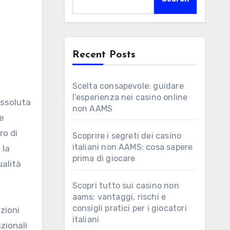
Recent Posts
Scelta consapevole: guidare
l’esperienza nei casino online
non AAMS
e
ro di
Scoprire i segreti dei casino
italiani non AAMS: cosa sapere
 la
prima di giocare
ualità
Scopri tutto sui casino non
aams: vantaggi, rischi e
consigli pratici per i giocatori
azioni
italiani
zionali