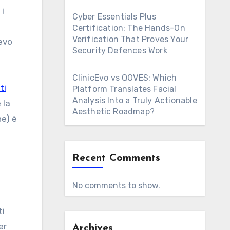
 i
Cyber Essentials Plus
Certification: The Hands-On
Verification That Proves Your
ievo
Security Defences Work
ClinicEvo vs QOVES: Which
ti
Platform Translates Facial
Analysis Into a Truly Actionable
 la
Aesthetic Roadmap?
ne) è
Recent Comments
No comments to show.
ti
er
Archives