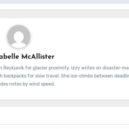
abelle McAllister
 Reykjavík for glacier proximity. Izzy writes on disaster-m
h backpacks for slow travel. She ice-climbs between deadl
odes notes by wind speed.