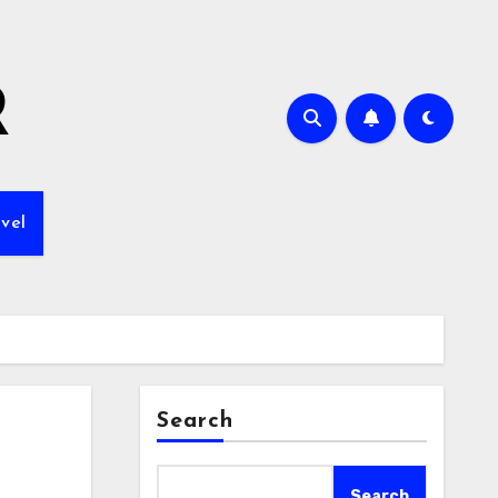
R
vel
Search
Search