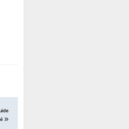
uide
té