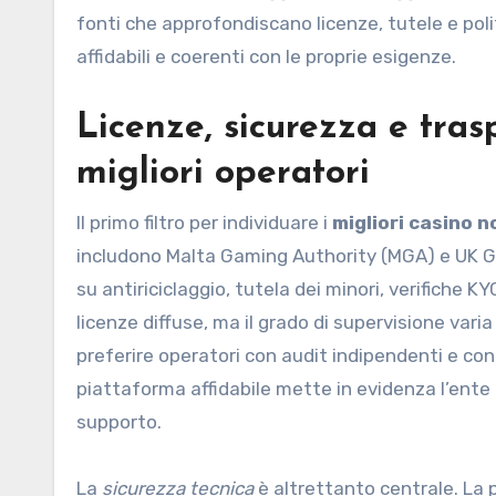
fonti che approfondiscano licenze, tutele e pol
affidabili e coerenti con le proprie esigenze.
Licenze, sicurezza e tra
migliori operatori
Il primo filtro per individuare i
migliori casino 
includono Malta Gaming Authority (MGA) e UK 
su antiriciclaggio, tutela dei minori, verifiche 
licenze diffuse, ma il grado di supervisione var
preferire operatori con audit indipendenti e con 
piattaforma affidabile mette in evidenza l’ente r
supporto.
La
sicurezza tecnica
è altrettanto centrale. La pr