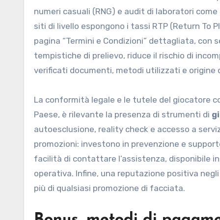
numeri casuali (RNG) e audit di laboratori come e
siti di livello espongono i tassi RTP (Return To
pagina “Termini e Condizioni” dettagliata, con s
tempistiche di prelievo, riduce il rischio di in
verificati documenti, metodi utilizzati e origine 
La conformità legale e le tutele del giocatore co
Paese, è rilevante la presenza di strumenti di
g
autoesclusione, reality check e accesso a servizi 
promozioni: investono in prevenzione e supporto,
facilità di contattare l’assistenza, disponibile in
operativa. Infine, una reputazione positiva neg
più di qualsiasi promozione di facciata.