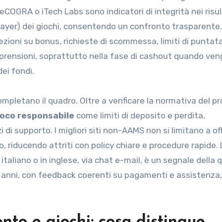
COGRA o iTech Labs sono indicatori di integrità nei risult
 Player) dei giochi, consentendo un confronto trasparente
ezioni su bonus, richieste di scommessa, limiti di puntat
comprensioni, soprattutto nella fase di cashout quando ve
dei fondi.
mpletano il quadro. Oltre a verificare la normativa del pr
ioco responsabile
come limiti di deposito e perdita,
di supporto. I migliori siti non-AAMS non si limitano a off
 riducendo attriti con policy chiare e procedure rapide. 
 italiano o in inglese, via chat e-mail, è un segnale della 
li anni, con feedback coerenti su pagamenti e assistenza,