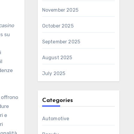
November 2025
 casino
October 2025
is su
September 2025
i
August 2025
il
adenze
July 2025
m offrono
Categories
dure
ri e
Automotive
ri
ionalità