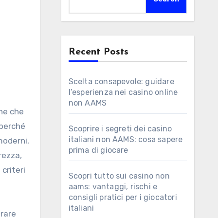
Recent Posts
Scelta consapevole: guidare
l’esperienza nei casino online
non AAMS
ine che
 perché
Scoprire i segreti dei casino
italiani non AAMS: cosa sapere
moderni,
prima di giocare
rezza,
criteri
Scopri tutto sui casino non
aams: vantaggi, rischi e
consigli pratici per i giocatori
italiani
erare