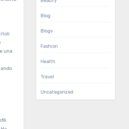
Beauty
Blog
Blogv
itoli
e
Fashion
re una
Health
itando
Travel
Uncategorized
ili
. Ha