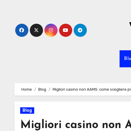
Skip
to
content
Bl
Home
Blog
Migliori casino non AAMS: come scegliere pi
Blog
Migliori casino non 