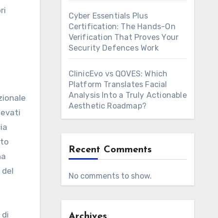
ri
Cyber Essentials Plus
Certification: The Hands-On
Verification That Proves Your
Security Defences Work
ClinicEvo vs QOVES: Which
Platform Translates Facial
Analysis Into a Truly Actionable
azionale
Aesthetic Roadmap?
evati
ia
ato
Recent Comments
na
 del
No comments to show.
 di
Archives