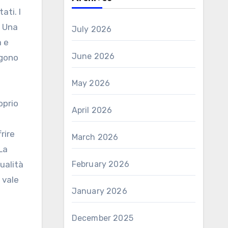
ati. I
. Una
July 2026
a e
June 2026
ngono
May 2026
oprio
April 2026
rire
March 2026
La
qualità
February 2026
 vale
January 2026
December 2025