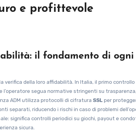
uro e profittevole
dabilità: il fondamento di ogni
la verifica della loro affidabilità. In Italia, il primo controllo
e l’operatore segua normative stringenti su trasparenza,
enza ADM utilizza protocolli di cifratura
SSL
per protegger
nti separati, riducendo i rischi in caso di problemi dell’o
le: significa controlli periodici su giochi, payout e cond
erienza sicura.