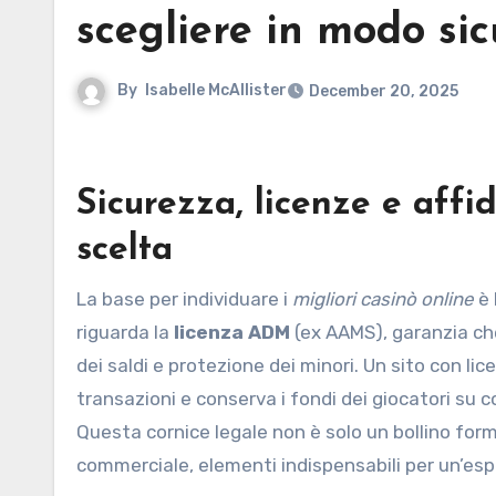
scegliere in modo sic
By
Isabelle McAllister
December 20, 2025
Sicurezza, licenze e affi
scelta
La base per individuare i
migliori casinò online
è 
riguarda la
licenza ADM
(ex AAMS), garanzia ch
dei saldi e protezione dei minori. Un sito con lic
transazioni e conserva i fondi dei giocatori su co
Questa cornice legale non è solo un bollino forma
commerciale, elementi indispensabili per un’esp