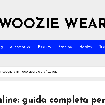
WOOZIE WEA
og
Automotive
Beauty
Fashion
Health
Tra
er scegliere in modo sicuro e profittevole
online: guida completa pe