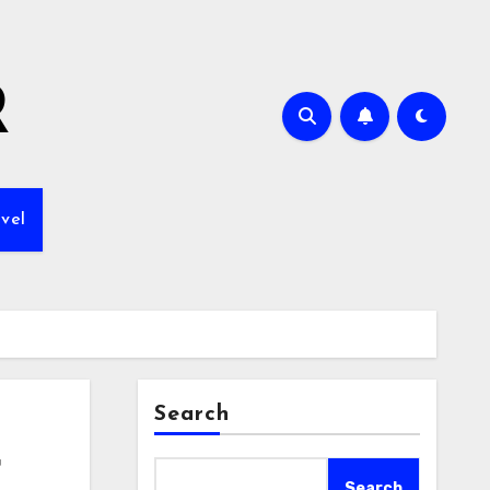
R
vel
Search
r
Search