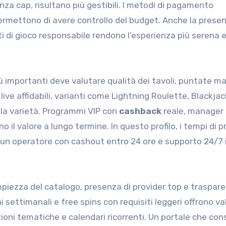
za cap, risultano più gestibili. I metodi di pagamento
 permettono di avere controllo del budget. Anche la presen
iti di gioco responsabile rendono l’esperienza più serena 
 più importanti deve valutare qualità dei tavoli, puntate 
 live affidabili, varianti come Lightning Roulette, Blackja
ra la varietà. Programmi VIP con
cashback
reale, manager
l valore a lungo termine. In questo profilo, i tempi di p
ci: un operatore con cashout entro 24 ore e supporto 24/7 
mpiezza del catalogo, presenza di provider top e traspar
 settimanali e free spins con requisiti leggeri offrono va
ni tematiche e calendari ricorrenti. Un portale che con