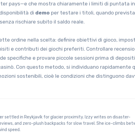
er pays—e che mostra chiaramente i limiti di puntata in
disponibilità di
demo
per testare i titoli, quando prevista
senza rischiare subito il saldo reale.
te ordine nella scelta: definire obiettivi di gioco, impos
uisiti e contributi dei giochi preferiti. Controllare recensio
de specifiche e provare piccole sessioni prima di depositi
l casinò. Con questo metodo, si individuano rapidamente 
ozioni sostenibili, cioè le condizioni che distinguono dav
views, and zero-plush backpacks for slow travel. She ice-climbs be
wind speed.