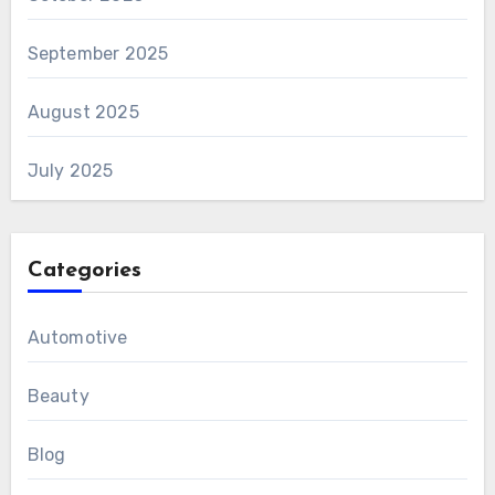
September 2025
August 2025
July 2025
Categories
Automotive
Beauty
Blog