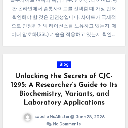
슬롯사이트 선택의 핵심 기준: 안전성, 라이선스, 평
판 온라인에서 슬롯사이트를 선택할 때 가장 먼저
확인해야 할 것은 안전성입니다. 사이트가 국제적
으로 인정된 게임 라이선스를 보유하고 있는지, 데
이터 암호화(SSL) 기술을 적용하고 있는지 확인하
면…
Blog
Unlocking the Secrets of CJC-
1295: A Researcher’s Guide to Its
Biochemistry, Variants, and
Laboratory Applications
Isabelle McAllister
June 28, 2026
No Comments