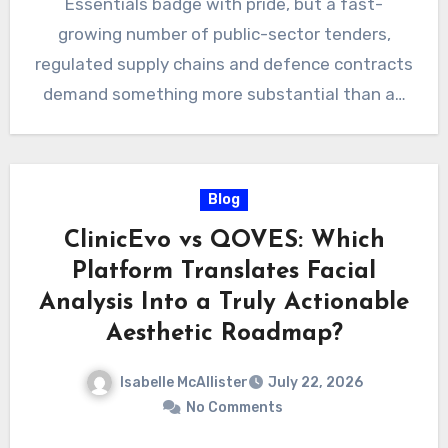
Essentials badge with pride, but a fast-
growing number of public-sector tenders,
regulated supply chains and defence contracts
demand something more substantial than a…
Blog
ClinicEvo vs QOVES: Which
Platform Translates Facial
Analysis Into a Truly Actionable
Aesthetic Roadmap?
Isabelle McAllister
July 22, 2026
No Comments