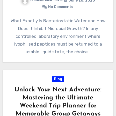
Isabelle McAllister
June 28, 2026
No Comments
What Exactly Is Bacteriostatic Water and How
Does It Inhibit Microbial Growth? In any
controlled laboratory environment where
lyophilised peptides must be returned to a
usable liquid state, the choice…
Blog
Unlock Your Next Adventure:
Mastering the Ultimate
Weekend Trip Planner for
Memorable Group Getaways