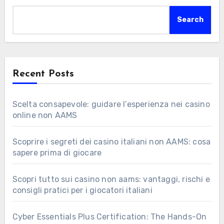
Search
Recent Posts
Scelta consapevole: guidare l’esperienza nei casino
online non AAMS
Scoprire i segreti dei casino italiani non AAMS: cosa
sapere prima di giocare
Scopri tutto sui casino non aams: vantaggi, rischi e
consigli pratici per i giocatori italiani
Cyber Essentials Plus Certification: The Hands-On