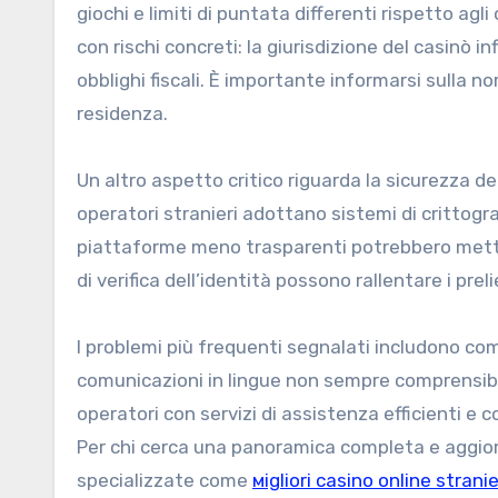
giochi e limiti di puntata differenti rispetto agl
con rischi concreti: la giurisdizione del casinò in
obblighi fiscali. È importante informarsi sulla no
residenza.
Un altro aspetto critico riguarda la sicurezza de
operatori stranieri adottano sistemi di crittograf
piattaforme meno trasparenti potrebbero mettere
di verifica dell’identità possono rallentare i pr
I problemi più frequenti segnalati includono comp
comunicazioni in lingue non sempre comprensibili.
operatori con servizi di assistenza efficienti e 
Per chi cerca una panoramica completa e aggiorna
specializzate come
мigliori casino online stranie