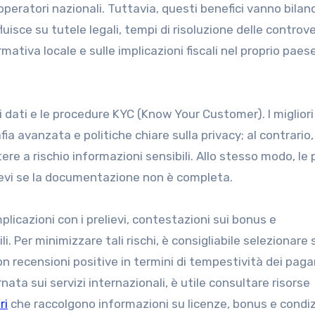
i operatori nazionali. Tuttavia, questi benefici vanno bilanc
fluisce su tutele legali, tempi di risoluzione delle controv
rmativa locale e sulle implicazioni fiscali nel proprio paese
i dati e le procedure KYC (Know Your Customer). I migliori
ia avanzata e politiche chiare sulla privacy; al contrario,
 a rischio informazioni sensibili. Allo stesso modo, le 
elievi se la documentazione non è completa.
licazioni con i prelievi, contestazioni sui bonus e
 Per minimizzare tali rischi, è consigliabile selezionare 
con recensioni positive in termini di tempestività dei pag
ta sui servizi internazionali, è utile consultare risorse
ri
che raccolgono informazioni su licenze, bonus e condiz