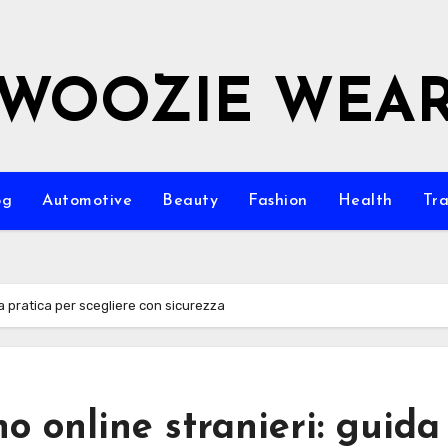
WOOZIE WEA
og
Automotive
Beauty
Fashion
Health
Tra
ida pratica per scegliere con sicurezza
no online stranieri: guida