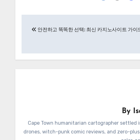
Post
안전하고 똑똑한 선택: 최신 카지노사이트 가이
navigation
By
Is
Cape Town humanitarian cartographer settled in
drones, witch-punk comic reviews, and zero-plus