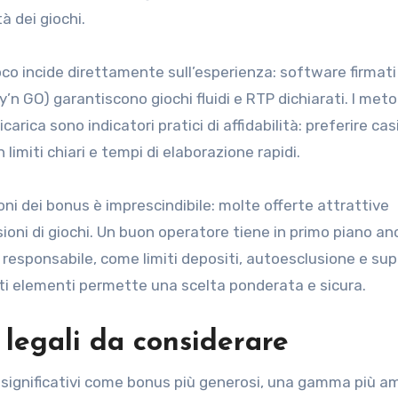
à dei giochi.
ioco incide direttamente sull’esperienza: software firmati
n GO) garantiscono giochi fluidi e RTP dichiarati. I metod
carica sono indicatori pratici di affidabilità: preferire ca
 limiti chiari e tempi di elaborazione rapidi.
oni dei bonus è imprescindibile: molte offerte attrattive
ioni di giochi. Un buon operatore tiene in primo piano a
co responsabile, come limiti depositi, autoesclusione e su
sti elementi permette una scelta ponderata e sicura.
i legali da considerare
i significativi come bonus più generosi, una gamma più am