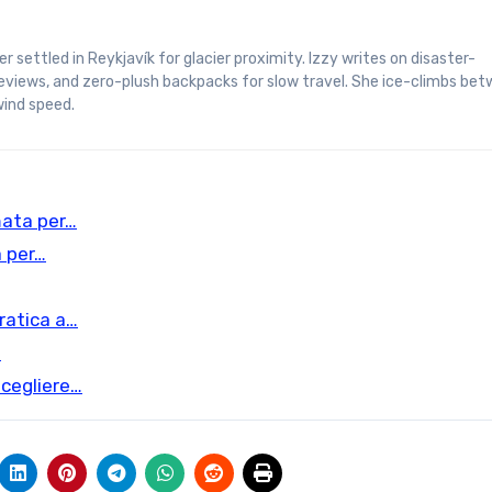
views, and zero-plush backpacks for slow travel. She ice-climbs be
wind speed.
mata per…
a per…
ratica a…
…
scegliere…