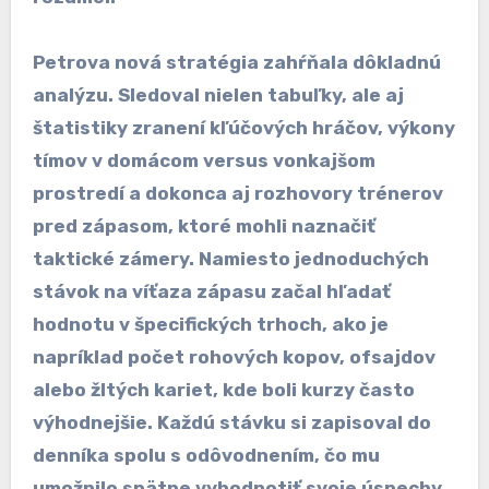
Petrova nová stratégia zahŕňala dôkladnú
analýzu. Sledoval nielen tabuľky, ale aj
štatistiky zranení kľúčových hráčov, výkony
tímov v domácom versus vonkajšom
prostredí a dokonca aj rozhovory trénerov
pred zápasom, ktoré mohli naznačiť
taktické zámery. Namiesto jednoduchých
stávok na víťaza zápasu začal hľadať
hodnotu v špecifických trhoch, ako je
napríklad počet rohových kopov, ofsajdov
alebo žltých kariet, kde boli kurzy často
výhodnejšie. Každú stávku si zapisoval do
denníka spolu s odôvodnením, čo mu
umožnilo spätne vyhodnotiť svoje úspechy