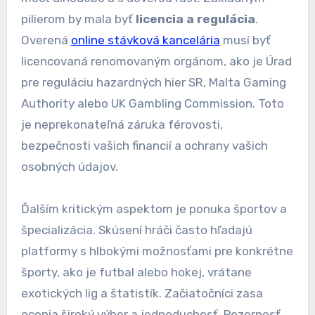
pilierom by mala byť
licencia a regulácia
.
Overená
online stávková kancelária
musí byť
licencovaná renomovaným orgánom, ako je Úrad
pre reguláciu hazardných hier SR, Malta Gaming
Authority alebo UK Gambling Commission. Toto
je neprekonateľná záruka férovosti,
bezpečnosti vašich financií a ochrany vašich
osobných údajov.
Ďalším kritickým aspektom je ponuka športov a
špecializácia. Skúsení hráči často hľadajú
platformy s hlbokými možnosťami pre konkrétne
športy, ako je futbal alebo hokej, vrátane
exotických lig a štatistík. Začiatočníci zasa
ocenia široký výber a jednoduchosť. Pozornosť