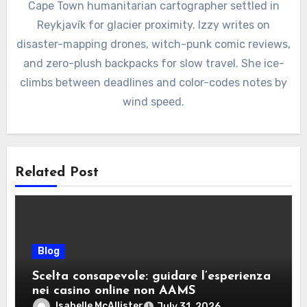
Cape Town humanitarian cartographer settled in
Reykjavík for glacier proximity. Izzy writes on
disaster-mapping drones, witch-punk comic reviews,
and zero-plush backpacks for slow travel. She ice-
climbs between deadlines and color-codes notes by
wind speed.
Related Post
Blog
Scelta consapevole: guidare l’esperienza
nei casino online non AAMS
Isabelle McAllister
July 31, 2026