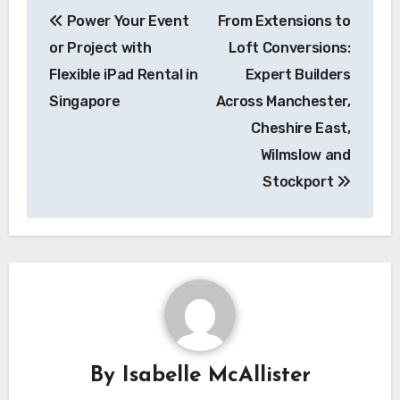
Post
Power Your Event
From Extensions to
navigation
or Project with
Loft Conversions:
Flexible iPad Rental in
Expert Builders
Singapore
Across Manchester,
Cheshire East,
Wilmslow and
Stockport
By
Isabelle McAllister