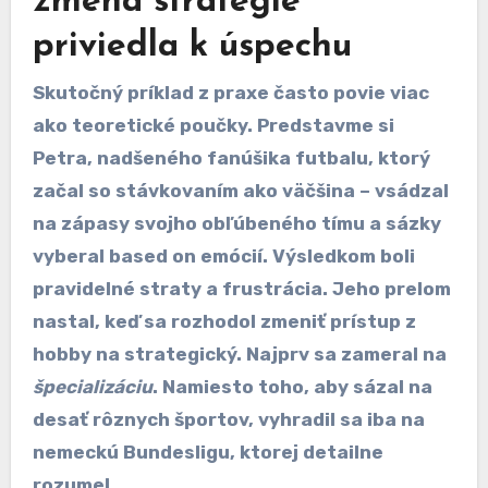
zmena stratégie
priviedla k úspechu
Skutočný príklad z praxe často povie viac
ako teoretické poučky. Predstavme si
Petra, nadšeného fanúšika futbalu, ktorý
začal so stávkovaním ako väčšina – vsádzal
na zápasy svojho obľúbeného tímu a sázky
vyberal based on emócií. Výsledkom boli
pravidelné straty a frustrácia. Jeho prelom
nastal, keď sa rozhodol zmeniť prístup z
hobby na strategický. Najprv sa zameral na
špecializáciu
. Namiesto toho, aby sázal na
desať rôznych športov, vyhradil sa iba na
nemeckú Bundesligu, ktorej detailne
rozumel.