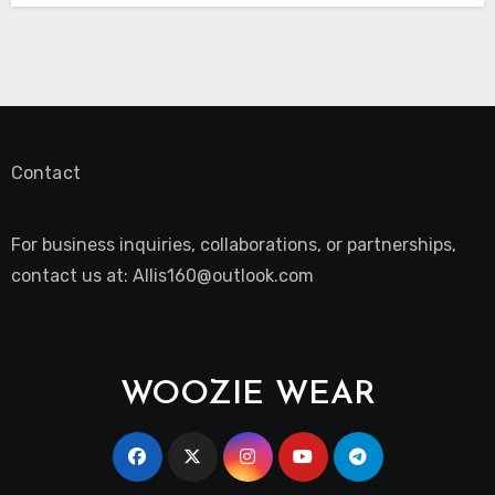
Contact
For business inquiries, collaborations, or partnerships,
contact us at:
Allis160@outlook.com
WOOZIE WEAR