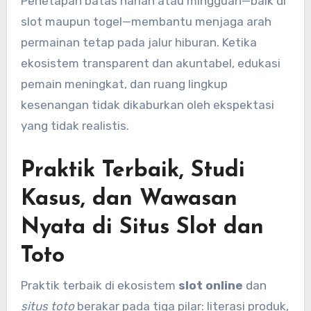
Penetapan batas harian atau mingguan—baik di
slot maupun togel—membantu menjaga arah
permainan tetap pada jalur hiburan. Ketika
ekosistem transparent dan akuntabel, edukasi
pemain meningkat, dan ruang lingkup
kesenangan tidak dikaburkan oleh ekspektasi
yang tidak realistis.
Praktik Terbaik, Studi
Kasus, dan Wawasan
Nyata di Situs Slot dan
Toto
Praktik terbaik di ekosistem
slot online
dan
situs toto
berakar pada tiga pilar: literasi produk,