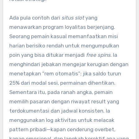
Ada pula contoh dari
situs slot
yang
menawarkan program loyalitas berjenjang.
Seorang pemain kasual memanfaatkan misi
harian berisiko rendah untuk mengumpulkan
poin yang bisa ditukar menjadi
free spins
. Ia
menghindari jebakan mengejar kerugian dengan
menetapkan “rem otomatis”: jika saldo turun
25% dari modal sesi, permainan dihentikan.
Sementara itu, pada ranah angka, pemain
memilih pasaran dengan riwayat result yang
terdokumentasi dan jadwal konsisten. Ia
menggunakan log aktivitas untuk melacak
pattern pribadi—kapan cenderung overbet,
kapan emosional, dan langkah korektif apa yang