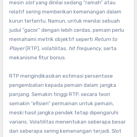
mesin
slot
yang dinilai sedang “ramah” atau
relatif sering memberikan kemenangan dalam
kurun tertentu. Namun, untuk menilai sebuah
judul “gacor” dengan lebih cerdas, pemain perlu
memahami metrik objektif seperti
Return to
Player
(RTP), volatilitas,
hit frequency
, serta
mekanisme fitur bonus.
RTP mengindikasikan estimasi persentase
pengembalian kepada pemain dalam jangka
panjang. Semakin tinggi RTP, secara teori
semakin “efisien” permainan untuk pemain,
meski hasil jangka pendek tetap dipengaruhi
varians. Volatilitas menentukan seberapa besar
dan seberapa sering kemenangan terjadi. Slot