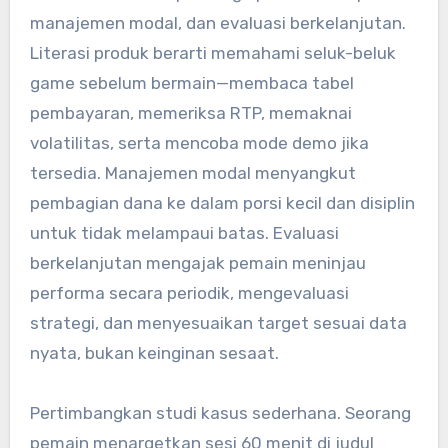
manajemen modal, dan evaluasi berkelanjutan.
Literasi produk berarti memahami seluk-beluk
game sebelum bermain—membaca tabel
pembayaran, memeriksa RTP, memaknai
volatilitas, serta mencoba mode demo jika
tersedia. Manajemen modal menyangkut
pembagian dana ke dalam porsi kecil dan disiplin
untuk tidak melampaui batas. Evaluasi
berkelanjutan mengajak pemain meninjau
performa secara periodik, mengevaluasi
strategi, dan menyesuaikan target sesuai data
nyata, bukan keinginan sesaat.
Pertimbangkan studi kasus sederhana. Seorang
pemain menargetkan sesi 60 menit di judul