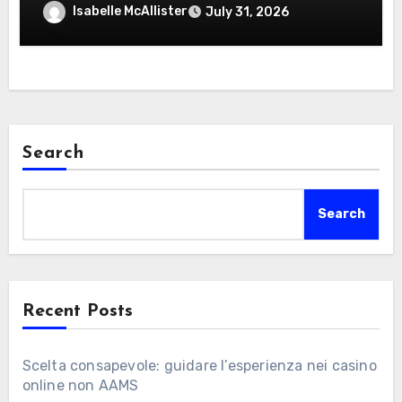
giocatori italiani
Isabelle McAllister
July 31, 2026
Search
Search
Recent Posts
Scelta consapevole: guidare l’esperienza nei casino
online non AAMS