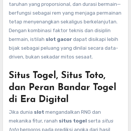
taruhan yang proporsional, dan durasi bermain—
berfungsi sebagai rem yang menjaga permainan
tetap menyenangkan sekaligus berkelanjutan.
Dengan kombinasi faktor teknis dan disiplin
bermain, istilah
slot gacor
dapat disikapi lebih
bijak sebagai peluang yang dinilai secara data-
driven, bukan sekadar mitos sesaat.
Situs Togel, Situs Toto,
dan Peran Bandar Togel
di Era Digital
Jika dunia
slot
mengandalkan RNG dan
mekanika fitur, ranah
situs togel
serta
situs
toto
berporos pada prediksi angka dari hasil