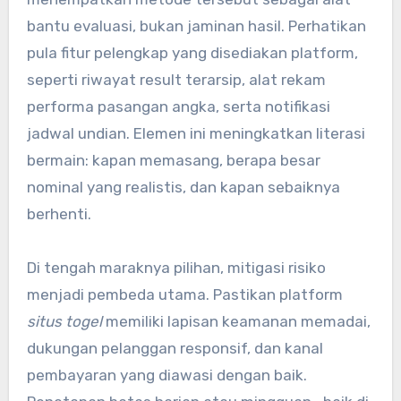
bantu evaluasi, bukan jaminan hasil. Perhatikan
pula fitur pelengkap yang disediakan platform,
seperti riwayat result terarsip, alat rekam
performa pasangan angka, serta notifikasi
jadwal undian. Elemen ini meningkatkan literasi
bermain: kapan memasang, berapa besar
nominal yang realistis, dan kapan sebaiknya
berhenti.
Di tengah maraknya pilihan, mitigasi risiko
menjadi pembeda utama. Pastikan platform
situs togel
memiliki lapisan keamanan memadai,
dukungan pelanggan responsif, dan kanal
pembayaran yang diawasi dengan baik.