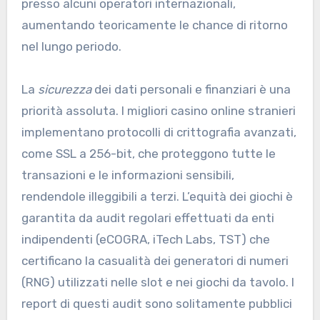
presso alcuni operatori internazionali,
aumentando teoricamente le chance di ritorno
nel lungo periodo.
La
sicurezza
dei dati personali e finanziari è una
priorità assoluta. I migliori casino online stranieri
implementano protocolli di crittografia avanzati,
come SSL a 256-bit, che proteggono tutte le
transazioni e le informazioni sensibili,
rendendole illeggibili a terzi. L’equità dei giochi è
garantita da audit regolari effettuati da enti
indipendenti (eCOGRA, iTech Labs, TST) che
certificano la casualità dei generatori di numeri
(RNG) utilizzati nelle slot e nei giochi da tavolo. I
report di questi audit sono solitamente pubblici