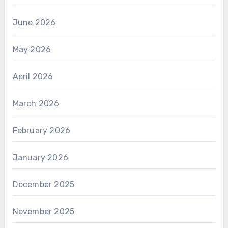
June 2026
May 2026
April 2026
March 2026
February 2026
January 2026
December 2025
November 2025