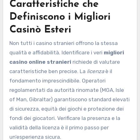
Caratteristiche che
Definiscono i Migliori
Casinò Esteri
Non tutti i casino stranieri offrono la stessa
qualità e affidabilità. Identificare i veri
migliori
casino online stranieri
richiede di valutare
caratteristiche ben precise. La
licenza
è il
fondamento imprescindibile. Operatori
regolamentati da autorità rinomate (MGA, Isle
of Man, Gibraltar) garantiscono standard elevati
di sicurezza, equità dei giochi e protezione dei
fondi dei giocatori. Verificare la presenza e la
validità della licenza è il primo passo per
un’esperienza sicura.