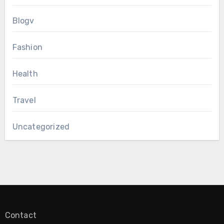
Blogv
Fashion
Health
Travel
Uncategorized
Contact