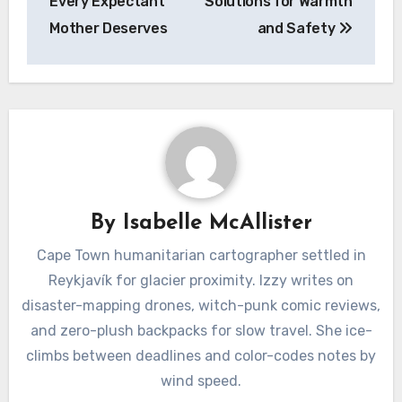
Every Expectant
Solutions for Warmth
Mother Deserves
and Safety
By
Isabelle McAllister
Cape Town humanitarian cartographer settled in
Reykjavík for glacier proximity. Izzy writes on
disaster-mapping drones, witch-punk comic reviews,
and zero-plush backpacks for slow travel. She ice-
climbs between deadlines and color-codes notes by
wind speed.