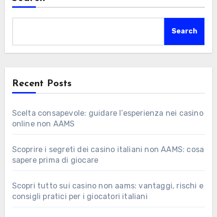
Search
Recent Posts
Scelta consapevole: guidare l’esperienza nei casino
online non AAMS
Scoprire i segreti dei casino italiani non AAMS: cosa
sapere prima di giocare
Scopri tutto sui casino non aams: vantaggi, rischi e
consigli pratici per i giocatori italiani