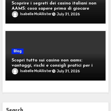
Scoprire i segreti dei casino italiani non
AAMS: cosa sapere prima di giocare
Isabelle McAllister
July 31, 2026
Blog
Scopri tutto sui casino non aams:
vantaggi, rischi e consigli pratici per i
giocatori italiani
Isabelle McAllister
July 31, 2026
Search