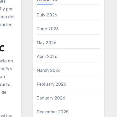
nes
7 y por
July 2026
zada del
rmiten
June 2026
May 2026
TC
April 2026
ncia en
tcoin
y
March 2026
ean
rarte,
February 2026
n de
January 2026
December 2025
ositas