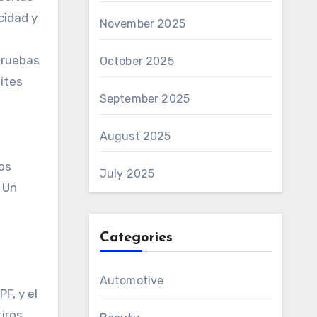
cidad y
November 2025
 pruebas
October 2025
mites
September 2025
August 2025
os
July 2025
 Un
Categories
Automotive
F, y el
iros,