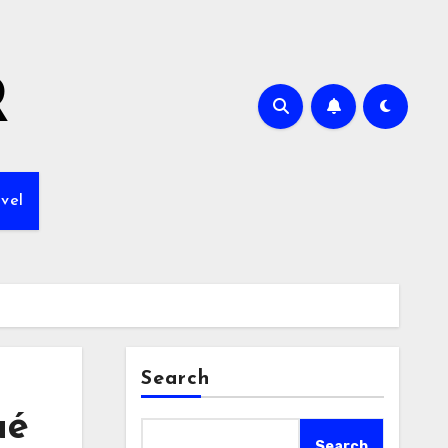
R
vel
Search
ué
Search