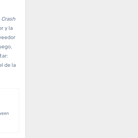
o
Crash
r y la
oveedor
juego,
tar:
l de la
tween