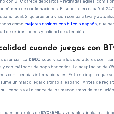
ino con BTC ofrece depósitos y retiradas ágiles, comisio
por número de confirmaciones. El soporte en español, 24/
suario local. Si quieres una visión comparativa y actuali
lizados como
mejores casinos con bitcoin españa
, que pe
ad de retiros, bonos y calidad de atención.
iscalidad cuando juegas con B
es esencial. La
DGOJ
supervisa a los operadores con lice
s y con métodos de pago bancarios. La aceptación de
Bi
os con licencias internacionales. Esto no implica que s
 asume un marco legal distinto al español. Antes de regist
 de su licencia y el alcance de los mecanismos de resolució
pliquen controles de
KYC/AML
razonables, incluso si dep