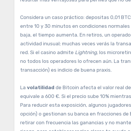
Considera un caso práctico: depositas 0,01 BTC.
entre 10 y 30 minutos en condiciones normales 
baja, el tiempo aumenta. En retiros, un operador 
actividad inusual; muchas veces verás la trans
red. Si el casino admite
Lightning
, los microret
no todos los operadores lo ofrecen aún. La tran
transacción) es indicio de buena praxis.
La
volatilidad
de Bitcoin afecta el valor real d
equivale a 600 €. Si el precio sube 10% mientras
Para reducir esta exposición, algunos jugadores
opción) o gestionan su banca en fracciones de 
retirar con frecuencia las ganancias y no mante