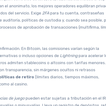
 el anonimato, los mejores operadores equilibran priva
dos del servicio. Exige
2FA
para tu cuenta, contraseñas
 auditoría, políticas de custodia y, cuando sea posible,
 procesos de aprobación de transacciones (multifirma, lí
nfirmación. En Bitcoin, las comisiones varían según la
ernativas o incluso opciones de
Lightning
para acelerar l
ros admiten stablecoins o altcoins con tarifas menores.
on transparencia, sin márgenes ocultos ni retrasos
olíticas de retiro
(límites diarios, tiempos máximos,
 como al casino.
cias de juego
pueden estar sujetas a tributación en el IRP
svalías o minusvalías. Lleva un registro de depósitos, ret