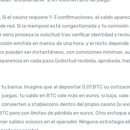
 Si el casino requiere 1–3 confirmaciones, el saldo apare
de red. Si la mempool está congestionada y tu comisión
serio procesa la solicitud tras verificar identidad y revis
acción emitida en menos de una hora, y el resto depende 
iros pueden ser instantáneos, con comisiones mínimas, 
sparencia en cada paso (solicitud recibida, aprobada, ha
e tu banca. Imagina que al depositar 0,01 BTC su cotizaci
 juegas, tu saldo en BTC vale más en euros; si baja, val
 convierten a stablecoins dentro del propio casino (si ex
BTC pero con límites de pérdida en euros. Otro enfoque 
ner saldos ociosos en el operador. Ninguna estrategia el