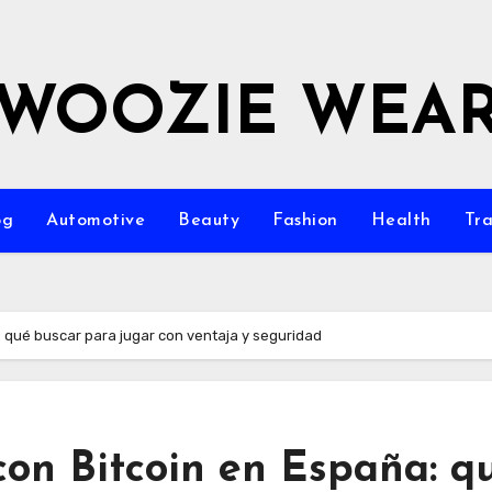
WOOZIE WEA
og
Automotive
Beauty
Fashion
Health
Tra
 qué buscar para jugar con ventaja y seguridad
con Bitcoin en España: q