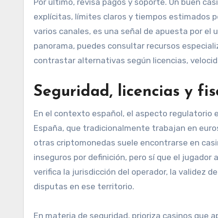
Por último, revisa pagos y soporte. Un buen cas
explícitas, límites claros y tiempos estimados 
varios canales, es una señal de apuesta por el u
panorama, puedes consultar recursos especia
contrastar alternativas según licencias, velocid
Seguridad, licencias y f
En el contexto español, el aspecto regulatorio 
España, que tradicionalmente trabajan en euro
otras criptomonedas suele encontrarse en casin
inseguros por definición, pero sí que el jugador
verifica la jurisdicción del operador, la validez
disputas en ese territorio.
En materia de seguridad, prioriza casinos que a