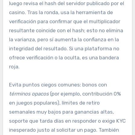
luego revisa el hash del servidor publicado por el
casino. Tras la ronda, usa la herramienta de
verificación para confirmar que el multiplicador
resultante coincide con el hash; esto no elimina
la varianza, pero sí aumenta la confianza en la
integridad del resultado. Si una plataforma no
ofrece verificación o la oculta, es una bandera
roja.
Evita puntos ciegos comunes: bonos con
términos opacos
(por ejemplo, contribución 0%
en juegos populares), límites de retiro
semanales muy bajos para ganancias altas,
soporte que tarda días en responder o exige KYC
inesperado justo al solicitar un pago. También