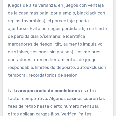
juegos de alta varianza; en juegos con ventaja
de la casa más baja (por ejemplo, blackjack con
reglas favorables), el porcentaje podría
ajustarse. Evita perseguir pérdidas: fija un límite
de pérdida diario/semanal e identifica
marcadores de riesgo (tilt, aumento impulsivo
de stakes, sesiones sin pausas). Los mejores
operadores ofrecen herramientas de juego
responsable: límites de depósito, autoexclusión
temporal, recordatorios de sesión.
La
transparencia de comisiones
es otro
factor competitivo. Algunos casinos cubren las
fees de retiro hasta cierto número mensual;
otros aplican cargos fijos. Verifica límites