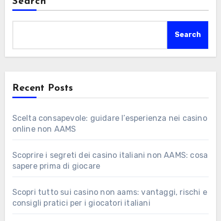
Search
Search
Recent Posts
Scelta consapevole: guidare l’esperienza nei casino
online non AAMS
Scoprire i segreti dei casino italiani non AAMS: cosa
sapere prima di giocare
Scopri tutto sui casino non aams: vantaggi, rischi e
consigli pratici per i giocatori italiani