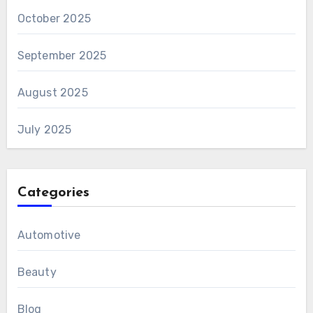
October 2025
September 2025
August 2025
July 2025
Categories
Automotive
Beauty
Blog