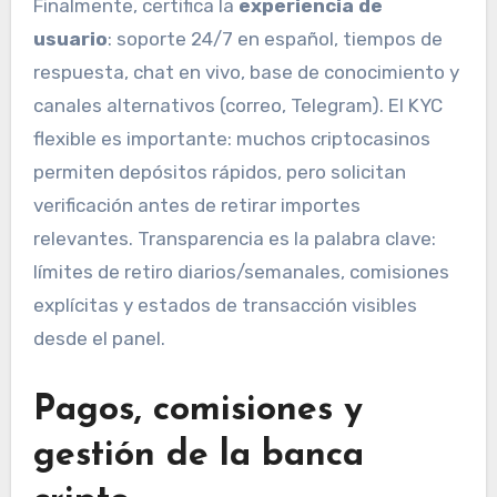
Finalmente, certifica la
experiencia de
usuario
: soporte 24/7 en español, tiempos de
respuesta, chat en vivo, base de conocimiento y
canales alternativos (correo, Telegram). El KYC
flexible es importante: muchos criptocasinos
permiten depósitos rápidos, pero solicitan
verificación antes de retirar importes
relevantes. Transparencia es la palabra clave:
límites de retiro diarios/semanales, comisiones
explícitas y estados de transacción visibles
desde el panel.
Pagos, comisiones y
gestión de la banca