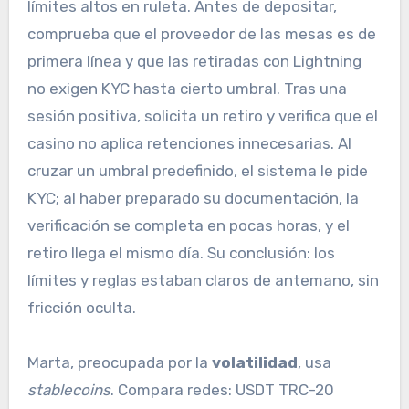
límites altos en ruleta. Antes de depositar,
comprueba que el proveedor de las mesas es de
primera línea y que las retiradas con Lightning
no exigen KYC hasta cierto umbral. Tras una
sesión positiva, solicita un retiro y verifica que el
casino no aplica retenciones innecesarias. Al
cruzar un umbral predefinido, el sistema le pide
KYC; al haber preparado su documentación, la
verificación se completa en pocas horas, y el
retiro llega el mismo día. Su conclusión: los
límites y reglas estaban claros de antemano, sin
fricción oculta.
Marta, preocupada por la
volatilidad
, usa
stablecoins
. Compara redes: USDT TRC-20