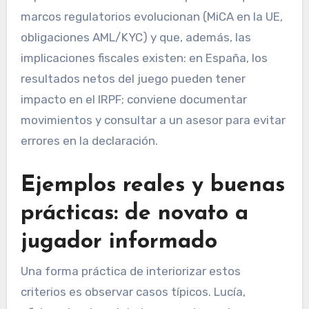
marcos regulatorios evolucionan (MiCA en la UE,
obligaciones AML/KYC) y que, además, las
implicaciones fiscales existen: en España, los
resultados netos del juego pueden tener
impacto en el IRPF; conviene documentar
movimientos y consultar a un asesor para evitar
errores en la declaración.
Ejemplos reales y buenas
prácticas: de novato a
jugador informado
Una forma práctica de interiorizar estos
criterios es observar casos típicos. Lucía,