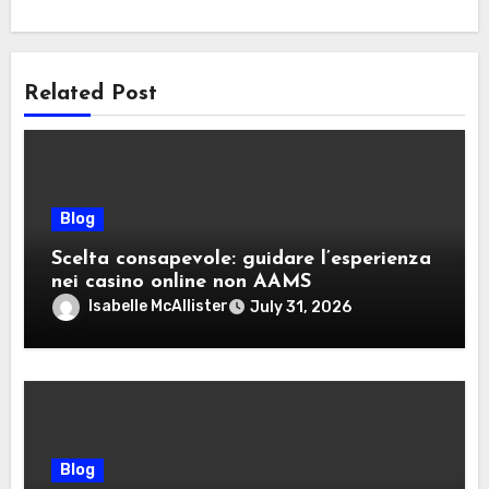
Related Post
Blog
Scelta consapevole: guidare l’esperienza
nei casino online non AAMS
Isabelle McAllister
July 31, 2026
Blog