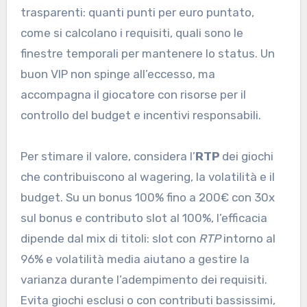
trasparenti: quanti punti per euro puntato,
come si calcolano i requisiti, quali sono le
finestre temporali per mantenere lo status. Un
buon VIP non spinge all’eccesso, ma
accompagna il giocatore con risorse per il
controllo del budget e incentivi responsabili.
Per stimare il valore, considera l’
RTP
dei giochi
che contribuiscono al wagering, la volatilità e il
budget. Su un bonus 100% fino a 200€ con 30x
sul bonus e contributo slot al 100%, l’efficacia
dipende dal mix di titoli: slot con
RTP
intorno al
96% e volatilità media aiutano a gestire la
varianza durante l’adempimento dei requisiti.
Evita giochi esclusi o con contributi bassissimi,