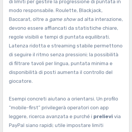
di limiti per gestire la progressione di puntata in
modo responsabile. Roulette, Blackjack,
Baccarat, oltre a
game show
ad alta interazione,
devono essere affiancati da statistiche chiare,
regole visibili e tempi di puntata equilibrati.
Latenza ridotta e streaming stabile permettono
di seguire il ritmo senza pressioni; la possibilità
di filtrare tavoli per lingua, puntata minima e
disponibilità di posti aumenta il controllo del
giocatore.
Esempi concreti aiutano a orientarsi. Un profilo
“mobile-first” privilegerà operatori con app
leggere, ricerca avanzata e purché i
prelievi
via
PayPal siano rapidi; utile impostare limiti