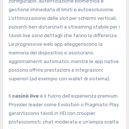
configurabili, autenticazione biometrica e
gestione immediata di limiti e autoesclusione.
L’ottimizzazione delle slot per schermi verticali,
pulsanti ben distanziati e streaming stabile per i
tavoli live sono dettagli che fanno la differenza.
Le progressive web app alleggeriscono la
memoria del dispositivo e assicurano
aggiornamenti automatici, mentre le app native
possono offrire prestazioni e integrazioni
superiori (ad esempio con wallet di sistema).
Il
casinò live
è il fulcro dell’esperienza premium.
Provider leader come Evolution o Pragmatic Play
garantiscono tavoli in HD con croupier
professionisti, chat moderata e un’ampia scelta