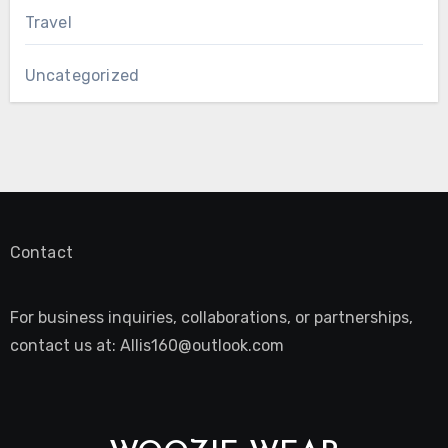
Travel
Uncategorized
Contact
For business inquiries, collaborations, or partnerships,
contact us at:
Allis160@outlook.com