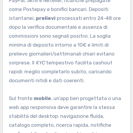
PayPal, Skrill e Neteller, ricariche prepagate
come Postepay e bonifici bancari. Depositi
istantanei,
prelievi
processati entro 24-48 ore
dopo la verifica documentale e assenza di
commissioni sono segnali positivi. La soglia
minima di deposito intorno a 10€ e limiti di
prelievo giornalieri/settimanali chiari evitano
sorprese. Il
KYC
tempestivo facilita cashout
rapidi; meglio completarlo subito, caricando
documenti nitidi e dati coerenti.
Sul fronte
mobile
, un’app ben progettata o una
web app responsiva deve garantire la stessa
stabilità del desktop: navigazione fluida,
catalogo completo, ricerca rapida, notifiche