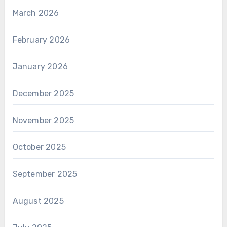
March 2026
February 2026
January 2026
December 2025
November 2025
October 2025
September 2025
August 2025