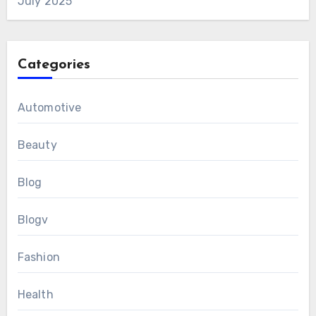
July 2025
Categories
Automotive
Beauty
Blog
Blogv
Fashion
Health