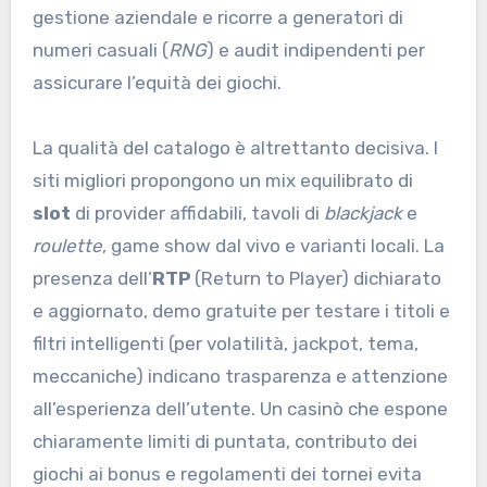
gestione aziendale e ricorre a generatori di
numeri casuali (
RNG
) e audit indipendenti per
assicurare l’equità dei giochi.
La qualità del catalogo è altrettanto decisiva. I
siti migliori propongono un mix equilibrato di
slot
di provider affidabili, tavoli di
blackjack
e
roulette
, game show dal vivo e varianti locali. La
presenza dell’
RTP
(Return to Player) dichiarato
e aggiornato, demo gratuite per testare i titoli e
filtri intelligenti (per volatilità, jackpot, tema,
meccaniche) indicano trasparenza e attenzione
all’esperienza dell’utente. Un casinò che espone
chiaramente limiti di puntata, contributo dei
giochi ai bonus e regolamenti dei tornei evita