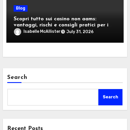
Blog
Scopri tutto sui casino non aams:
vantaggi, rischi e consigli pratici per i
giocatori italiani
Isabelle McAllister
July 31, 2026
Search
Search
Recent Posts