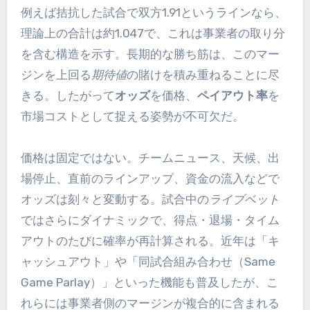
例えば拮抗した試合で双方1.91というラインなら、
理論上の合計は約1.047で、これは事業者の取り分
を含む構造を示す。長期的な勝ち筋は、このマー
ジンを上回る
期待値
の賭けを積み重ねることに尽
きる。したがって
オッズ
を価格、
ペイアウト率
を
市場コストとして捉える姿勢が不可欠だ。
価格は固定ではない。チームニュース、天候、出
場停止、直前のラインアップ、資金の流入などで
オッズは刻々と変動する。試合中の
ライブベット
ではさらにダイナミックで、得点・退場・タイム
アウトのたびに確率が再計算される。近年は「キ
ャッシュアウト」や「同試合組み合わせ（Same
Game Parlay）」といった機能も普及したが、こ
れらには事業者側のマージンが複合的に含まれる