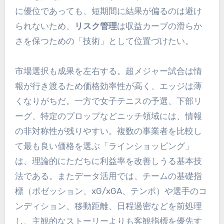
に優位であっても、短期間に結果が偏るのは避け
られないため、
リスク管理
は収益カーブの滑らか
さを保つための「技術」として位置づけたい。
市場選択も成果を左右する。超メジャー試合は情
報が行き渡るため価格効率性が高く、エッジは薄
くなりがちだ。一方で女子テニスの予選、下部リ
ーグ、特定のプロップなどニッチ領域には、情報
の非対称性が残りやすい。複数の事業者を比較し
て最も良い価格を選ぶ「ラインショッピング」
は、理論的にただちに利益率を改善しうる基本技
法である。またデータ活用では、チームの基礎指
標（ポゼッション、xG/xGA、テンポ）や選手のコ
ンディション、移動距離、日程過密などを前処理
し、主観的なストーリーよりも客観指標を優先す