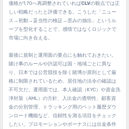
価格が1.70へ再調整されていれば
CLV
の観点では正
しい戦略だったと評価できる。こうした「ニュー
ス→初動→妥当性の検証→歪みの抽出」というル
ープを型化することで、感情ではなくロジックで
市場に向き合える。
最後に規制と運用面の要点にも触れておきたい。
賭け事のルールや許認可は国・地域ごとに異な
り、日本では公営競技を除く賭博が原則として厳
格に制限されているため、居住地の法令の確認は
不可欠だ。運用面では、本人確認（KYC）や資金洗
浄対策（AML）の方針、入出金の透明性、顧客資
金の分別管理、トラッキング用のベット履歴ダウ
ンロード機能など、信頼性を測る項目をチェック
したい。プロモーションやボーナスには出金条件