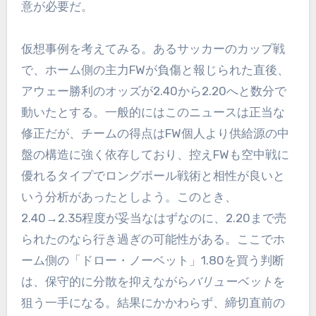
意が必要だ。
仮想事例を考えてみる。あるサッカーのカップ戦
で、ホーム側の主力FWが負傷と報じられた直後、
アウェー勝利のオッズが2.40から2.20へと数分で
動いたとする。一般的にはこのニュースは正当な
修正だが、チームの得点はFW個人より供給源の中
盤の構造に強く依存しており、控えFWも空中戦に
優れるタイプでロングボール戦術と相性が良いと
いう分析があったとしよう。このとき、
2.40→2.35程度が妥当なはずなのに、2.20まで売
られたのなら行き過ぎの可能性がある。ここでホ
ーム側の「ドロー・ノーベット」1.80を買う判断
は、保守的に分散を抑えながら
バリューベット
を
狙う一手になる。結果にかかわらず、締切直前の