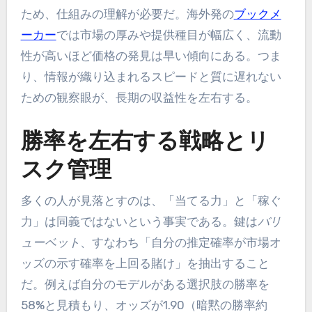
ため、仕組みの理解が必要だ。海外発の
ブックメ
ーカー
では市場の厚みや提供種目が幅広く、流動
性が高いほど価格の発見は早い傾向にある。つま
り、情報が織り込まれるスピードと質に遅れない
ための観察眼が、長期の収益性を左右する。
勝率を左右する戦略とリ
スク管理
多くの人が見落とすのは、「当てる力」と「稼ぐ
力」は同義ではないという事実である。鍵は
バリ
ューベット
、すなわち「自分の推定確率が市場オ
ッズの示す確率を上回る賭け」を抽出すること
だ。例えば自分のモデルがある選択肢の勝率を
58%と見積もり、オッズが1.90（暗黙の勝率約