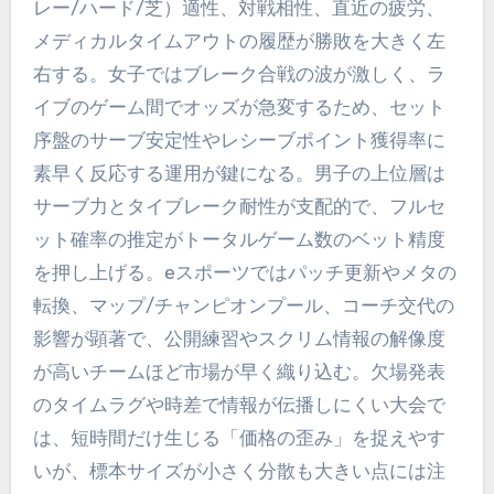
レー/ハード/芝）適性、対戦相性、直近の疲労、
メディカルタイムアウトの履歴が勝敗を大きく左
右する。女子ではブレーク合戦の波が激しく、ラ
イブのゲーム間でオッズが急変するため、セット
序盤のサーブ安定性やレシーブポイント獲得率に
素早く反応する運用が鍵になる。男子の上位層は
サーブ力とタイブレーク耐性が支配的で、フルセ
ット確率の推定がトータルゲーム数のベット精度
を押し上げる。eスポーツではパッチ更新やメタの
転換、マップ/チャンピオンプール、コーチ交代の
影響が顕著で、公開練習やスクリム情報の解像度
が高いチームほど市場が早く織り込む。欠場発表
のタイムラグや時差で情報が伝播しにくい大会で
は、短時間だけ生じる「価格の歪み」を捉えやす
いが、標本サイズが小さく分散も大きい点には注