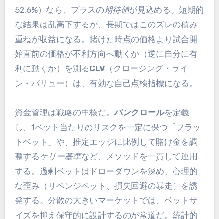
52.6%）なら、プラスの
期待値
が見込める。短期的
な結果は乱高下するが、長期ではこのズレの積み
重ねが収益になる。賭けた時点の価格より試合開
始直前の価格が不利方向へ動くか（逆に自分に有
利に動くか）を測る
CLV
（クロージング・ライ
ン・バリュー）は、有効な自己点検指標になる。
資金管理は戦略の中核だ。
バンクロール
を定義
し、1ベット当たりのリスクを一定に保つ「フラッ
トベット」や、推定エッジに比例して賭け金を調
整する
ケリー基準
など、メソッドを一貫して運用
する。過剰ベットはドローダウンを深め、心理的
な歪み（リベンジベット、損失回避の暴走）を誘
発する。分散の大きいマーケットでは、ベットサ
イズを抑え保守的に設計するのが常道だ。統計的