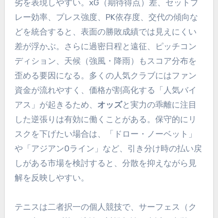
劣を表現しやすい。xG（期待得点）差、セットプ
レー効率、プレス強度、PK依存度、交代の傾向な
どを統合すると、表面の勝敗成績では見えにくい
差が浮かぶ。さらに過密日程と遠征、ピッチコン
ディション、天候（強風・降雨）もスコア分布を
歪める要因になる。多くの人気クラブにはファン
資金が流れやすく、価格が割高化する「人気バイ
アス」が起きるため、
オッズ
と実力の乖離に注目
した逆張りは有効に働くことがある。保守的にリ
スクを下げたい場合は、「ドロー・ノーベット」
や「アジアン0ライン」など、引き分け時の払い戻
しがある市場を検討すると、分散を抑えながら見
解を反映しやすい。
テニスは二者択一の個人競技で、サーフェス（ク