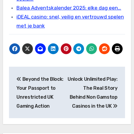
Balea Adventskalender 2025: elke dag een…
iDEAL casino: snel, veilig en vertrouwd spelen
met je bank
Post
Beyond the Block:
Unlock Unlimited Play:
navigation
Your Passport to
The Real Story
Unrestricted UK
Behind Non Gamstop
Gaming Action
Casinos in the UK