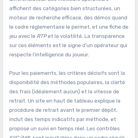
affichent des catégories bien structurées, un
moteur de recherche efficace, des démos quand
le cadre réglementaire le permet, et une fiche de
jeu avec le
RTP
et la volatilité. La transparence
sur ces éléments est le signe d’un opérateur qui
respecte l’intelligence du joueur.
Pour les paiements, les critères décisifs sont la
disponibilité des méthodes populaires, la clarté
des frais (idéalement aucun) et la vitesse de
retrait. Un site en haut de tableau explique la
procédure de retrait avant le premier dépôt,
inclut des temps indicatifs par méthode, et
propose un suivi en temps réel. Les contrôles
KYC/AML
sont inévitables dans un cadre régulé,