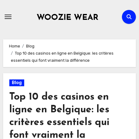
Skip
to
WOOZIE WEAR
content
Home
Blog
Top 10 des casinos en ligne en Belgique: les critères
essentiels qui font vraiment la différence
Blog
Top 10 des casinos en
ligne en Belgique: les
critères essentiels qui
font vraiment la