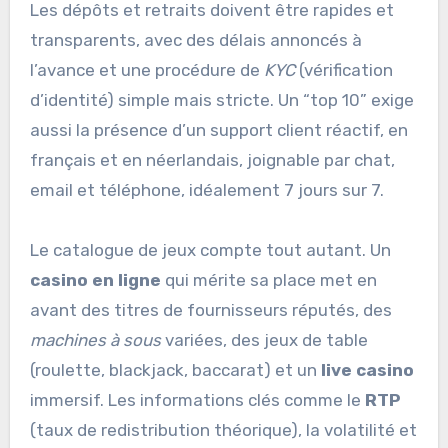
Les dépôts et retraits doivent être rapides et
transparents, avec des délais annoncés à
l’avance et une procédure de
KYC
(vérification
d’identité) simple mais stricte. Un “top 10” exige
aussi la présence d’un support client réactif, en
français et en néerlandais, joignable par chat,
email et téléphone, idéalement 7 jours sur 7.
Le catalogue de jeux compte tout autant. Un
casino en ligne
qui mérite sa place met en
avant des titres de fournisseurs réputés, des
machines à sous
variées, des jeux de table
(roulette, blackjack, baccarat) et un
live casino
immersif. Les informations clés comme le
RTP
(taux de redistribution théorique), la volatilité et