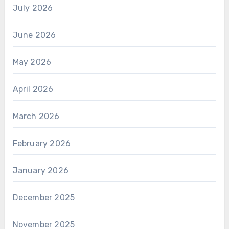
July 2026
June 2026
May 2026
April 2026
March 2026
February 2026
January 2026
December 2025
November 2025