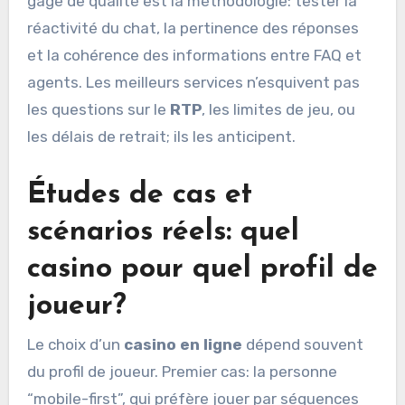
gage de qualité est la méthodologie: tester la
réactivité du chat, la pertinence des réponses
et la cohérence des informations entre FAQ et
agents. Les meilleurs services n’esquivent pas
les questions sur le
RTP
, les limites de jeu, ou
les délais de retrait; ils les anticipent.
Études de cas et
scénarios réels: quel
casino pour quel profil de
joueur?
Le choix d’un
casino en ligne
dépend souvent
du profil de joueur. Premier cas: la personne
“mobile-first”, qui préfère jouer par séquences