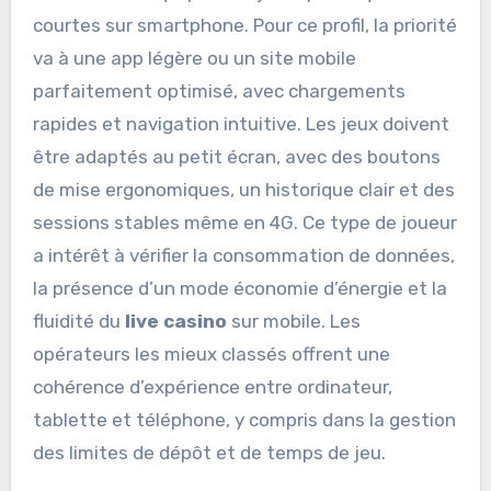
courtes sur smartphone. Pour ce profil, la priorité
va à une app légère ou un site mobile
parfaitement optimisé, avec chargements
rapides et navigation intuitive. Les jeux doivent
être adaptés au petit écran, avec des boutons
de mise ergonomiques, un historique clair et des
sessions stables même en 4G. Ce type de joueur
a intérêt à vérifier la consommation de données,
la présence d’un mode économie d’énergie et la
fluidité du
live casino
sur mobile. Les
opérateurs les mieux classés offrent une
cohérence d’expérience entre ordinateur,
tablette et téléphone, y compris dans la gestion
des limites de dépôt et de temps de jeu.