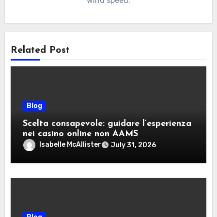
wind speed.
Related Post
Blog
Scelta consapevole: guidare l’esperienza
nei casino online non AAMS
Isabelle McAllister
July 31, 2026