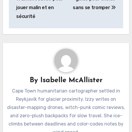
jouer malin et en
sans se tromper
sécurité
By
Isabelle McAllister
Cape Town humanitarian cartographer settled in
Reykjavík for glacier proximity. Izzy writes on
disaster-mapping drones, witch-punk comic reviews,
and zero-plush backpacks for slow travel. She ice-
climbs between deadlines and color-codes notes by