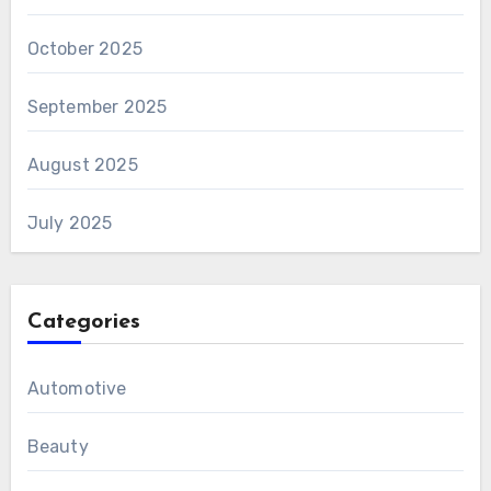
October 2025
September 2025
August 2025
July 2025
Categories
Automotive
Beauty