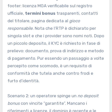
footer: licenza MGA verificabile sul registro
ufficiale,
termini bonus
trasparenti, contatti
del titolare, pagina dedicata al
gioco
responsabile
. Nota che l’RTP è dichiarato per
singola slot e che i provider sono nomi noti. Dopo
un piccolo deposito, il KYC è richiesto in fase di
prelievo: documento, prova di indirizzo e metodo
di pagamento. Pur essendo un passaggio a volte
percepito come scomodo, è un requisito di
conformità che tutela anche contro frodi e
furto d’identità.
Scenario 2: un operatore spinge un
no deposit
bonus
con vincite “garantite”. Mancano i
riferimenti a licenze, il dominio è recente e le