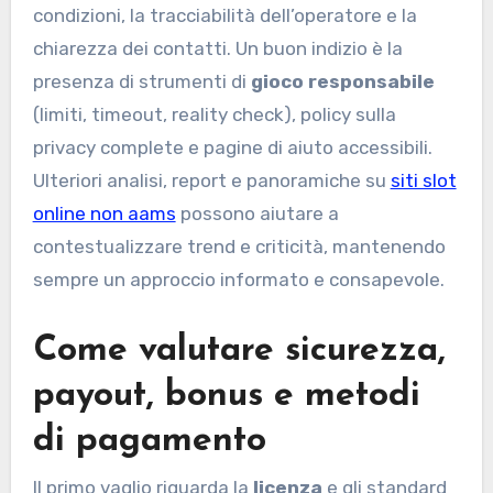
condizioni, la tracciabilità dell’operatore e la
chiarezza dei contatti. Un buon indizio è la
presenza di strumenti di
gioco responsabile
(limiti, timeout, reality check), policy sulla
privacy complete e pagine di aiuto accessibili.
Ulteriori analisi, report e panoramiche su
siti slot
online non aams
possono aiutare a
contestualizzare trend e criticità, mantenendo
sempre un approccio informato e consapevole.
Come valutare sicurezza,
payout, bonus e metodi
di pagamento
Il primo vaglio riguarda la
licenza
e gli standard