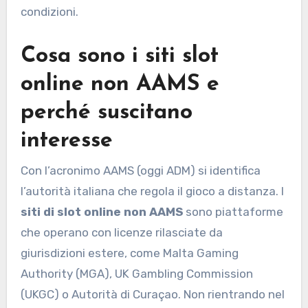
condizioni.
Cosa sono i siti slot
online non AAMS e
perché suscitano
interesse
Con l’acronimo AAMS (oggi ADM) si identifica
l’autorità italiana che regola il gioco a distanza. I
siti di slot online non AAMS
sono piattaforme
che operano con licenze rilasciate da
giurisdizioni estere, come Malta Gaming
Authority (MGA), UK Gambling Commission
(UKGC) o Autorità di Curaçao. Non rientrando nel