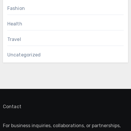
Fashion
Health
Travel
Uncategorized
Contact
For business inquiries, collaborations, or partnerships,