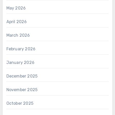
May 2026
April 2026
March 2026
February 2026
January 2026
December 2025
November 2025
October 2025