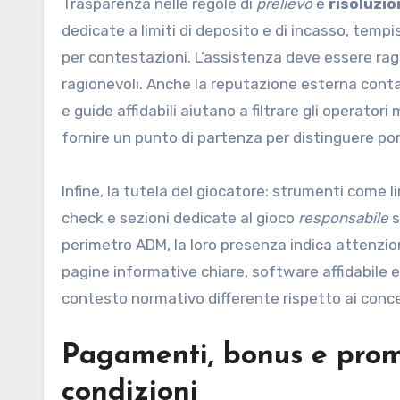
Trasparenza nelle regole di
prelievo
e
risoluzio
dedicate a limiti di deposito e di incasso, temp
per contestazioni. L’assistenza deve essere raggi
ragionevoli. Anche la reputazione esterna conta
e guide affidabili aiutano a filtrare gli operatori
fornire un punto di partenza per distinguere por
Infine, la tutela del giocatore: strumenti come l
check e sezioni dedicate al gioco
responsabile
s
perimetro ADM, la loro presenza indica attenzio
pagine informative chiare, software affidabile e 
contesto normativo differente rispetto ai conces
Pagamenti, bonus e prom
condizioni