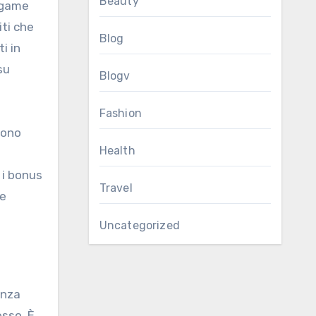
Beauty
, game
iti che
Blog
i in
su
Blogv
Fashion
sono
Health
 i bonus
Travel
e
Uncategorized
enza
esso. È