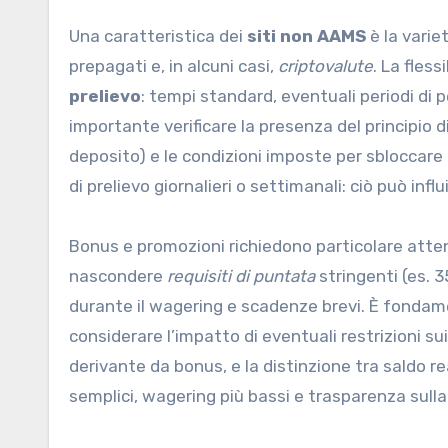
Una caratteristica dei
siti non AAMS
è la varie
prepagati e, in alcuni casi,
criptovalute
. La fles
prelievo
: tempi standard, eventuali periodi di p
importante verificare la presenza del principio d
deposito) e le condizioni imposte per sbloccare 
di prelievo giornalieri o settimanali: ciò può infl
Bonus e promozioni richiedono particolare atte
nascondere
requisiti di puntata
stringenti (es. 3
durante il wagering e scadenze brevi. È fondam
considerare l’impatto di eventuali restrizioni sui g
derivante da bonus, e la distinzione tra saldo r
semplici, wagering più bassi e trasparenza sulla 