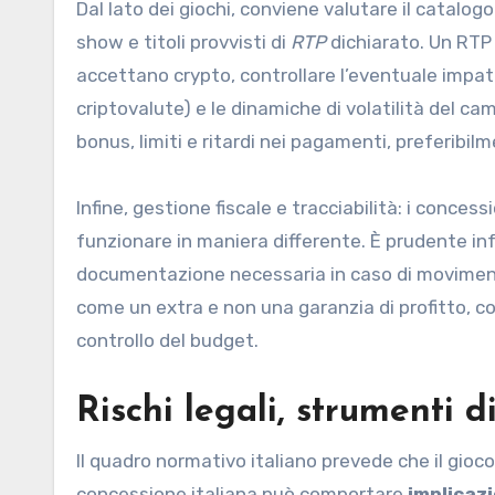
Dal lato dei giochi, conviene valutare il catalogo:
show e titoli provvisti di
RTP
dichiarato. Un RTP c
accettano crypto, controllare l’eventuale impat
criptovalute) e le dinamiche di volatilità del ca
bonus, limiti e ritardi nei pagamenti, preferibil
Infine, gestione fiscale e tracciabilità: i conc
funzionare in maniera differente. È prudente inf
documentazione necessaria in caso di movimenta
come un extra e non una garanzia di profitto, co
controllo del budget.
Rischi legali, strumenti di
Il quadro normativo italiano prevede che il gio
concessione italiana può comportare
implicazi