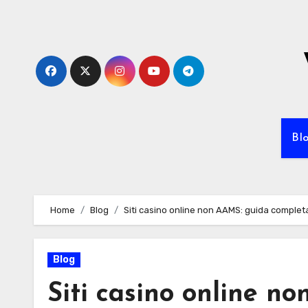
Skip
to
content
Bl
Home
Blog
Siti casino online non AAMS: guida complet
Blog
Siti casino online n