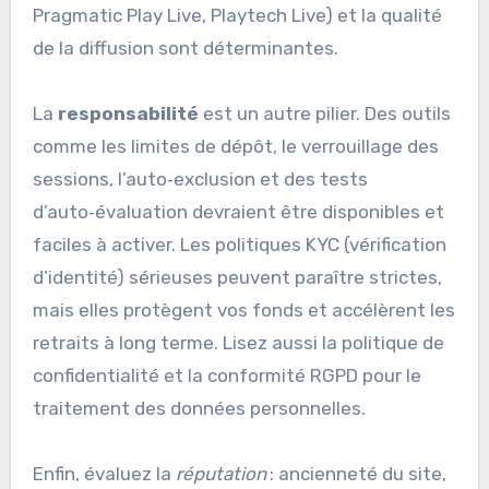
Pragmatic Play Live, Playtech Live) et la qualité
de la diffusion sont déterminantes.
La
responsabilité
est un autre pilier. Des outils
comme les limites de dépôt, le verrouillage des
sessions, l’auto‑exclusion et des tests
d’auto‑évaluation devraient être disponibles et
faciles à activer. Les politiques KYC (vérification
d’identité) sérieuses peuvent paraître strictes,
mais elles protègent vos fonds et accélèrent les
retraits à long terme. Lisez aussi la politique de
confidentialité et la conformité RGPD pour le
traitement des données personnelles.
Enfin, évaluez la
réputation
: ancienneté du site,