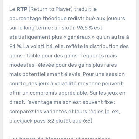
Le
RTP
(Return to Player) traduit le
pourcentage théorique redistribué aux joueurs
sur le long terme ; un slot à 96,5 % est
statistiquement plus « généreux » qu’un autre à
94 %. La volatilité, elle, reflète la distribution des
gains : faible pour des gains fréquents mais
modestes ; élevée pour des gains plus rares
mais potentiellement élevés. Pour une session
courte, des jeux à volatilité moyenne peuvent
offrir un compromis appréciable. Sur les jeux en
direct, l’avantage maison est souvent fixe :
comparez les variantes et leurs règles (p. ex.,
blackjack pays 3:2 plutôt que 6:5).