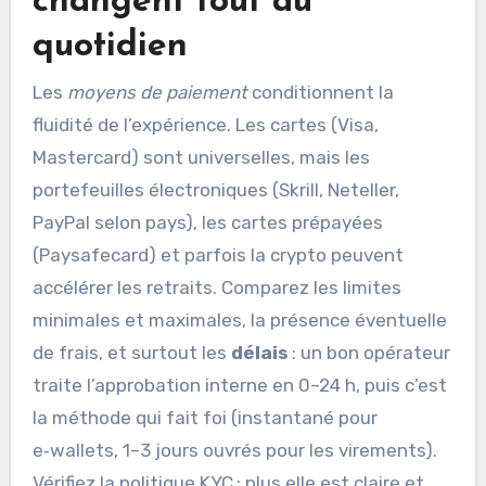
changent tout au
quotidien
Les
moyens de paiement
conditionnent la
fluidité de l’expérience. Les cartes (Visa,
Mastercard) sont universelles, mais les
portefeuilles électroniques (Skrill, Neteller,
PayPal selon pays), les cartes prépayées
(Paysafecard) et parfois la crypto peuvent
accélérer les retraits. Comparez les limites
minimales et maximales, la présence éventuelle
de frais, et surtout les
délais
: un bon opérateur
traite l’approbation interne en 0–24 h, puis c’est
la méthode qui fait foi (instantané pour
e‑wallets, 1–3 jours ouvrés pour les virements).
Vérifiez la politique KYC : plus elle est claire et