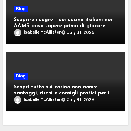
Blog
Scoprire i segreti dei casino italiani non
AAMS: cosa sapere prima di giocare
Isabelle McAllister
July 31, 2026
Blog
Scopri tutto sui casino non aams:
vantaggi, rischi e consigli pratici per i
giocatori italiani
Isabelle McAllister
July 31, 2026