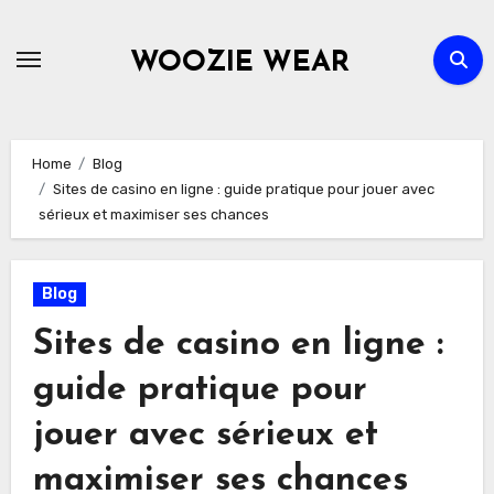
Skip
to
WOOZIE WEAR
content
Home
Blog
Sites de casino en ligne : guide pratique pour jouer avec
sérieux et maximiser ses chances
Blog
Sites de casino en ligne :
guide pratique pour
jouer avec sérieux et
maximiser ses chances