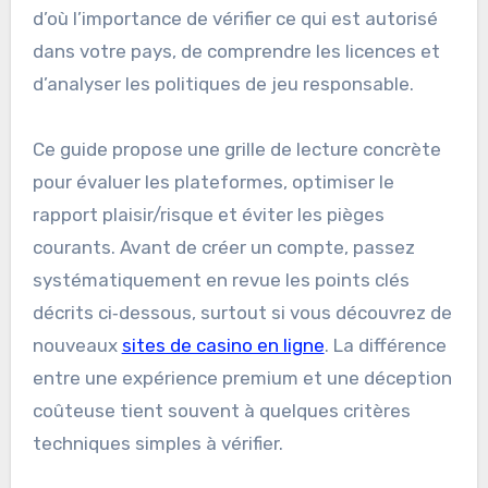
d’où l’importance de vérifier ce qui est autorisé
dans votre pays, de comprendre les licences et
d’analyser les politiques de jeu responsable.
Ce guide propose une grille de lecture concrète
pour évaluer les plateformes, optimiser le
rapport plaisir/risque et éviter les pièges
courants. Avant de créer un compte, passez
systématiquement en revue les points clés
décrits ci‑dessous, surtout si vous découvrez de
nouveaux
sites de casino en ligne
. La différence
entre une expérience premium et une déception
coûteuse tient souvent à quelques critères
techniques simples à vérifier.