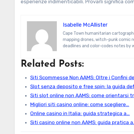
esperienze indimenticabili. Provarli significa c
Isabelle McAllister
Cape Town humanitarian cartographer settled in Reykjavík for glacier proximity. Izzy writes on disaster-
mapping drones, witch-punk comic re
deadlines and color-codes notes by 
Related Posts:
Siti Scommesse Non AAMS: Oltre i Confini d
Slot senza deposito e free spin: la guida def
Siti slot online non AAMS: come orientarsi t
Migliori siti casino online: come scegliere…
Online casino in Italia: guida strategica a…
Siti casino online non AAMS: guida pratica 