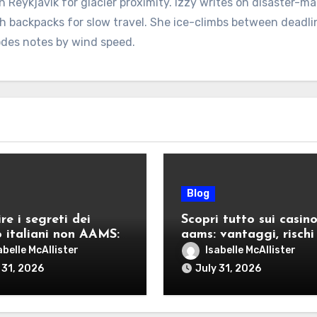
 Reykjavík for glacier proximity. Izzy writes on disaster-m
h backpacks for slow travel. She ice-climbs between deadl
odes notes by wind speed.
Blog
re i segreti dei
Scopri tutto sui casin
o italiani non AAMS:
aams: vantaggi, rischi
sapere prima di
consigli pratici per i
abelle McAllister
Isabelle McAllister
re
giocatori italiani
 31, 2026
July 31, 2026