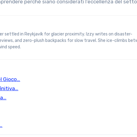
omprendere perché siano considerati l’eccellenza del setto
views, and zero-plush backpacks for slow travel. She ice-climbs be
wind speed.
el Gioco…
initiva…
ra…
a…