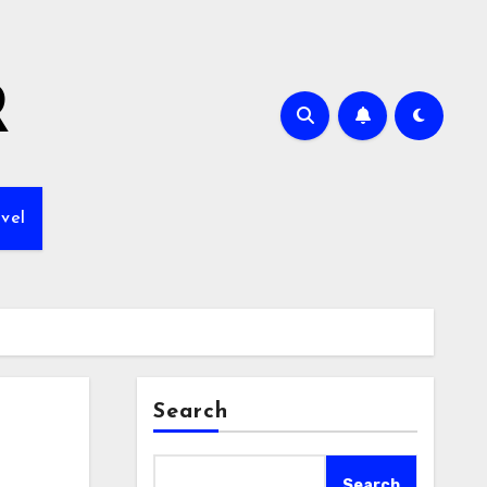
R
vel
Search
Search