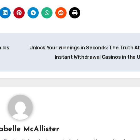
 los
Unlock Your Winnings in Seconds: The Truth A
Instant Withdrawal Casinos in the 
abelle McAllister