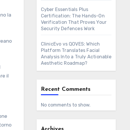
Cyber Essentials Plus
nno la
Certification: The Hands-On
Verification That Proves Your
Security Defences Work
creano
ClinicEvo vs QOVES: Which
Platform Translates Facial
Analysis Into a Truly Actionable
Aesthetic Roadmap?
l
e il
Recent Comments
No comments to show.
ione
itorno
Archives