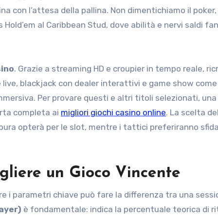
a con l’attesa della pallina. Non dimentichiamo il poker,
xas Hold’em al Caribbean Stud, dove abilità e nervi saldi fa
sino
. Grazie a streaming HD e croupier in tempo reale, ri
e live, blackjack con dealer interattivi e game show come
ersiva. Per provare questi e altri titoli selezionati, una
ferta completa ai
migliori giochi casino online
. La scelta de
ura opterà per le slot, mentre i tattici preferiranno sfidar
egliere un Gioco Vincente
ere i parametri chiave può fare la differenza tra una sess
ayer)
è fondamentale: indica la percentuale teorica di r