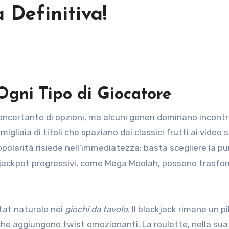
 Definitiva!
 Ogni Tipo di Giocatore
concertante di opzioni, ma alcuni generi dominano incontr
igliaia di titoli che spaziano dai classici frutti ai video 
opolarità risiede nell’immediatezza: basta scegliere la p
i. I jackpot progressivi, come Mega Moolah, possono trasfo
itat naturale nei
giochi da tavolo
. Il blackjack rimane un pi
he aggiungono twist emozionanti. La roulette, nella sua