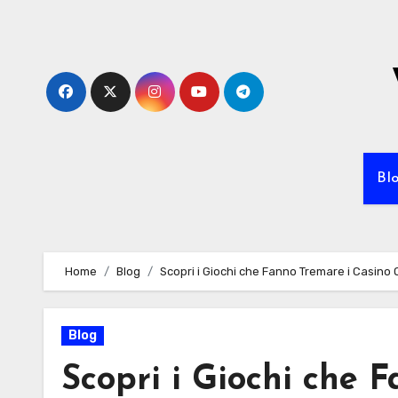
Skip
to
content
Bl
Home
Blog
Scopri i Giochi che Fanno Tremare i Casino O
Blog
Scopri i Giochi che 