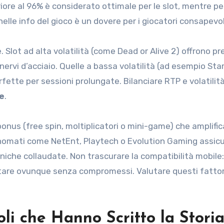
re al 96% è considerato ottimale per le slot, mentre per
nelle info del gioco è un dovere per i giocatori consapevol
e. Slot ad alta volatilità (come Dead or Alive 2) offrono pr
 nervi d’acciaio. Quelle a bassa volatilità (ad esempio Sta
ette per sessioni prolungate. Bilanciare RTP e volatilità
e
.
 bonus (free spin, moltiplicatori o mini-game) che amplific
r rinomati come NetEnt, Playtech o Evolution Gaming assic
niche collaudate. Non trascurare la compatibilità mobile:
are ovunque senza compromessi. Valutare questi fattor
oli che Hanno Scritto la Stori