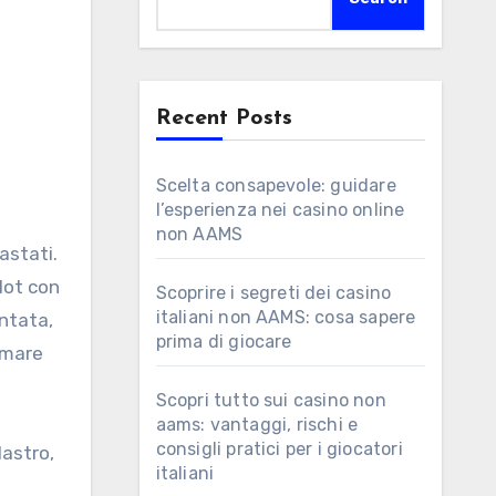
Recent Posts
Scelta consapevole: guidare
l’esperienza nei casino online
non AAMS
astati.
slot con
Scoprire i segreti dei casino
italiani non AAMS: cosa sapere
untata,
prima di giocare
rmare
Scopri tutto sui casino non
aams: vantaggi, rischi e
consigli pratici per i giocatori
lastro,
italiani