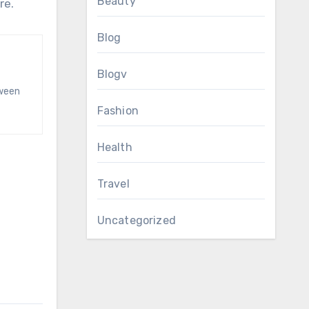
Beauty
re.
Blog
Blogv
tween
Fashion
Health
Travel
Uncategorized