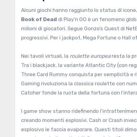
Alcuni giochi hanno raggiunto lo status di icone,
Book of Dead
di Play’n GO è un fenomeno global
milioni di giocatori. Segue Gonzo’s Quest di Net
progressivi. Per i jackpot, Mega Fortune o Hall o
Nei tavoli virtuali, la
roulette europea
resta la pr
Tra i blackjack, la variante Atlantic City (con re
Three Card Rummy conquista per semplicità e ri
Gaming rivoluziona la classica roulette con nume
Catcher fonde la ruota della fortuna con l’inter
I game show stanno ridefinendo l’intratteniment
creando momenti esplosivi. Cash or Crash invece 
esplosivo le faccia evaporare. Questi titoli di