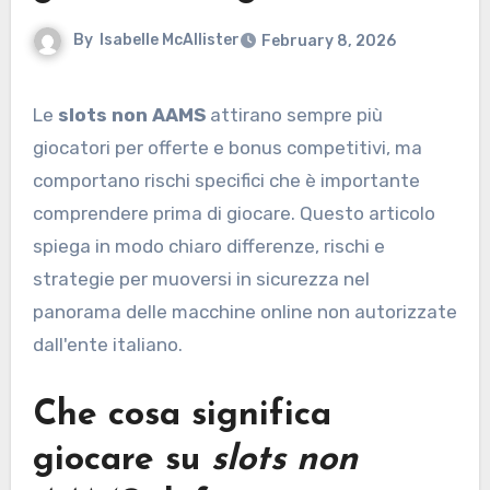
By
Isabelle McAllister
February 8, 2026
Le
slots non AAMS
attirano sempre più
giocatori per offerte e bonus competitivi, ma
comportano rischi specifici che è importante
comprendere prima di giocare. Questo articolo
spiega in modo chiaro differenze, rischi e
strategie per muoversi in sicurezza nel
panorama delle macchine online non autorizzate
dall'ente italiano.
Che cosa significa
giocare su
slots non