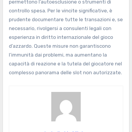
permettono l’autoesclusione o strumenti di
controllo spesa. Per le vincite significative, è
prudente documentare tutte le transazioni e, se
necessario, rivolgersi a consulenti legali con
esperienza in diritto internazionale del gioco
d’azzardo. Queste misure non garantiscono
l’immunità dai problemi, ma aumentano la
capacità di reazione e la tutela del giocatore nel
complesso panorama delle slot non autorizzate.