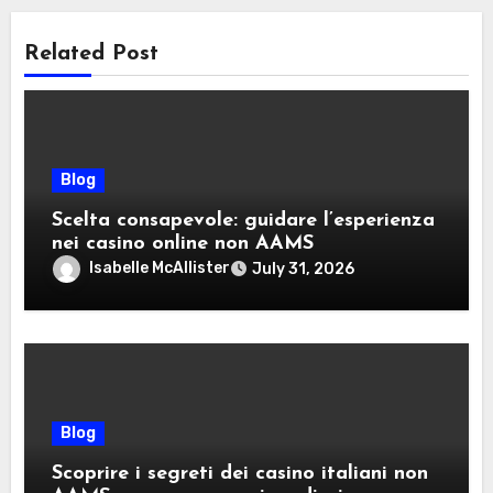
Related Post
Blog
Scelta consapevole: guidare l’esperienza
nei casino online non AAMS
Isabelle McAllister
July 31, 2026
Blog
Scoprire i segreti dei casino italiani non