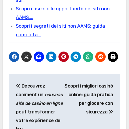
Scopri i rischi e le opportunità dei siti non
AAMS:…
Scopri i segreti dei siti non AAMS: guida
completa…
Post
Découvrez
Scopri i migliori casinò
navigation
comment un
nouveau
online: guida pratica
site de casino en ligne
per giocare con
peut transformer
sicurezza
votre expérience de