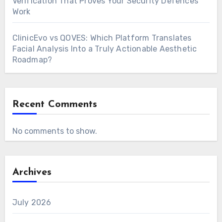
Verification That Proves Your Security Defences
Work
ClinicEvo vs QOVES: Which Platform Translates
Facial Analysis Into a Truly Actionable Aesthetic
Roadmap?
Recent Comments
No comments to show.
Archives
July 2026