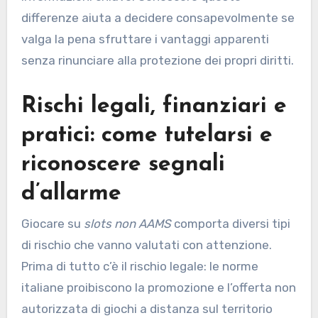
differenze aiuta a decidere consapevolmente se
valga la pena sfruttare i vantaggi apparenti
senza rinunciare alla protezione dei propri diritti.
Rischi legali, finanziari e
pratici: come tutelarsi e
riconoscere segnali
d’allarme
Giocare su
slots non AAMS
comporta diversi tipi
di rischio che vanno valutati con attenzione.
Prima di tutto c’è il rischio legale: le norme
italiane proibiscono la promozione e l’offerta non
autorizzata di giochi a distanza sul territorio