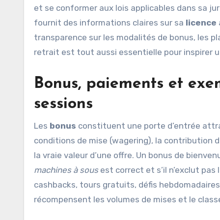
et se conformer aux lois applicables dans sa ju
fournit des informations claires sur sa
licence
transparence sur les modalités de bonus, les pla
retrait est tout aussi essentielle pour inspirer 
Bonus, paiements et exem
sessions
Les
bonus
constituent une porte d’entrée attra
conditions de mise (wagering), la contribution de
la vraie valeur d’une offre. Un bonus de bienven
machines à sous
est correct et s’il n’exclut pas
cashbacks, tours gratuits, défis hebdomadaires 
récompensent les volumes de mises et le classe