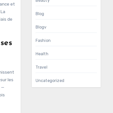
Beauty
lance et
 La
Blog
lais de
Blogv
Fashion
 ses
Health
Travel
inissent
sur les
Uncategorized
s —
ois