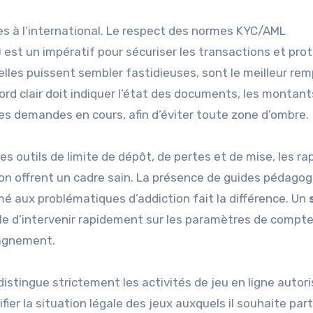
s à l’international. Le respect des normes KYC/AML
 est un impératif pour sécuriser les transactions et pro
u’elles puissent sembler fastidieuses, sont le meilleur re
ord clair doit indiquer l’état des documents, les montant
es demandes en cours, afin d’éviter toute zone d’ombre.
s outils de limite de dépôt, de pertes et de mise, les ra
ion offrent un cadre sain. La présence de guides pédagog
é aux problématiques d’addiction fait la différence. Un
ble d’intervenir rapidement sur les paramètres de compte
pagnement.
istingue strictement les activités de jeu en ligne autor
fier la situation légale des jeux auxquels il souhaite part