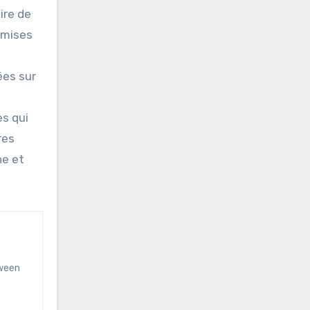
oire de
 mises
ées sur
es qui
res
ne et
tween