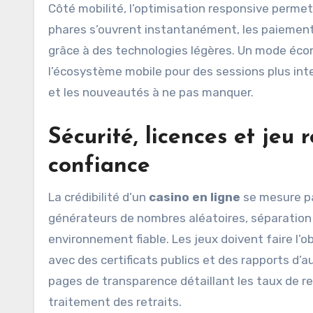
Côté mobilité, l’optimisation responsive permet
phares s’ouvrent instantanément, les paiements
grâce à des technologies légères. Un mode éco
l’écosystème mobile pour des sessions plus inte
et les nouveautés à ne pas manquer.
Sécurité, licences et jeu r
confiance
La crédibilité d’un
casino en ligne
se mesure par
générateurs de nombres aléatoires, séparation 
environnement fiable. Les jeux doivent faire l’o
avec des certificats publics et des rapports d’
pages de transparence détaillant les taux de red
traitement des retraits.