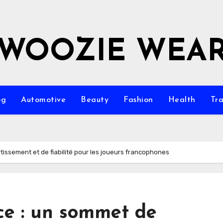
WOOZIE WEA
og
Automotive
Beauty
Fashion
Health
Tra
issement et de fiabilité pour les joueurs francophones
e : un sommet de