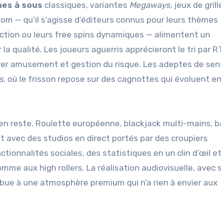
es à sous
classiques, variantes
Megaways
, jeux de gril
nom — qu’il s’agisse d’éditeurs connus pour leurs thèmes
ction ou leurs free spins dynamiques — alimentent un
la qualité. Les joueurs aguerris apprécieront le tri par R
librer amusement et gestion du risque. Les adeptes de se
s
, où le frisson repose sur des cagnottes qui évoluent 
s en reste. Roulette européenne, blackjack multi-mains, 
t avec des studios en direct portés par des croupiers
ctionnalités sociales, des statistiques en un clin d’œil e
mme aux high rollers. La réalisation audiovisuelle, avec 
ribue à une atmosphère premium qui n’a rien à envier aux