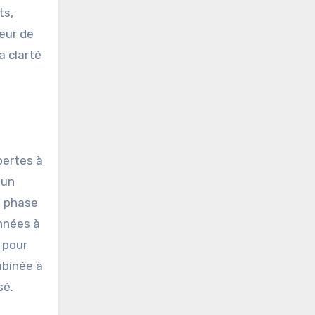
ts,
eur de
a clarté
pertes à
 un
a phase
onnées à
 pour
mbinée à
sé.