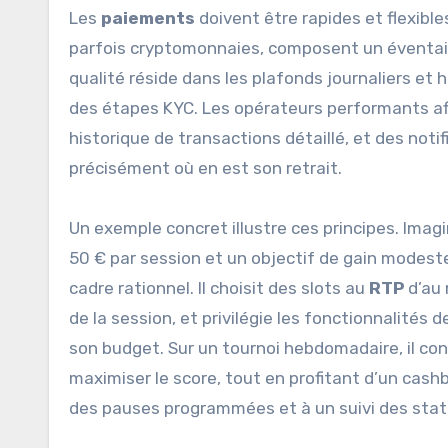
Les
paiements
doivent être rapides et flexible
parfois cryptomonnaies, composent un éventail c
qualité réside dans les plafonds journaliers et h
des étapes KYC. Les opérateurs performants af
historique de transactions détaillé, et des noti
précisément où en est son retrait.
Un exemple concret illustre ces principes. Imagi
50 € par session et un objectif de gain modest
cadre rationnel. Il choisit des slots au
RTP
d’au 
de la session, et privilégie les fonctionnalités
son budget. Sur un tournoi hebdomadaire, il con
maximiser le score, tout en profitant d’un cashb
des pauses programmées et à un suivi des stati