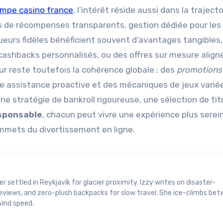
ympe casino france
, l’intérêt réside aussi dans la traject
ers de récompenses transparents, gestion dédiée pour les
ueurs fidèles bénéficient souvent d’avantages tangibles,
 cashbacks personnalisés, ou des offres sur mesure align
eur reste toutefois la cohérence globale : des
promotions
e assistance proactive et des mécaniques de jeux varié
ne stratégie de bankroll rigoureuse, une sélection de tit
esponsable
, chacun peut vivre une expérience plus serei
sommets du divertissement en ligne.
views, and zero-plush backpacks for slow travel. She ice-climbs be
wind speed.