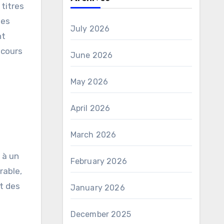
titres
des
July 2026
nt
 cours
June 2026
May 2026
April 2026
March 2026
 à un
February 2026
rable,
nt des
January 2026
December 2025