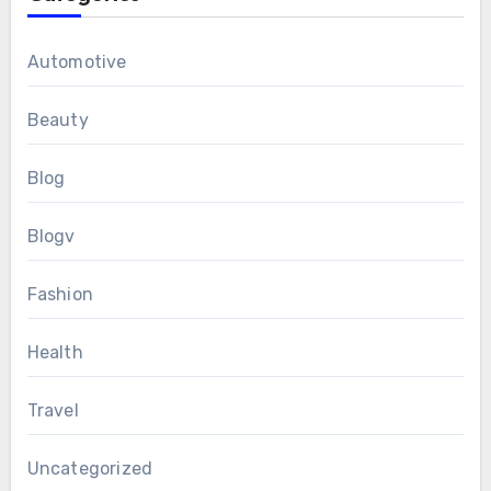
Automotive
Beauty
Blog
Blogv
Fashion
Health
Travel
Uncategorized