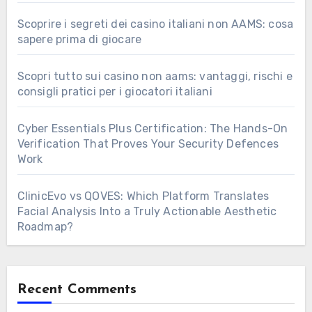
Scoprire i segreti dei casino italiani non AAMS: cosa
sapere prima di giocare
Scopri tutto sui casino non aams: vantaggi, rischi e
consigli pratici per i giocatori italiani
Cyber Essentials Plus Certification: The Hands-On
Verification That Proves Your Security Defences
Work
ClinicEvo vs QOVES: Which Platform Translates
Facial Analysis Into a Truly Actionable Aesthetic
Roadmap?
Recent Comments