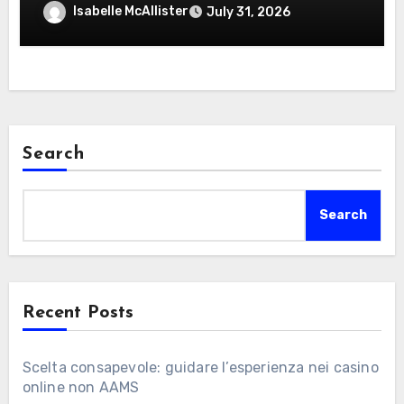
giocatori italiani
Isabelle McAllister
July 31, 2026
Search
Search
Recent Posts
Scelta consapevole: guidare l’esperienza nei casino
online non AAMS