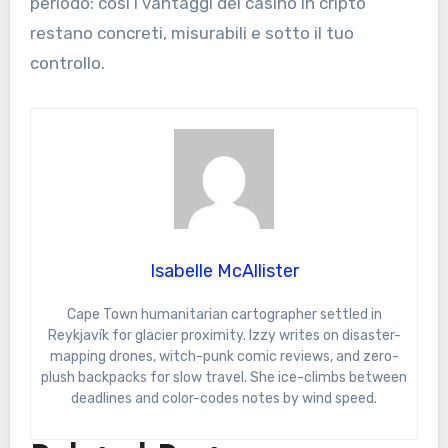
periodo: così i vantaggi dei casinò in cripto
restano concreti, misurabili e sotto il tuo
controllo.
Isabelle McAllister
Cape Town humanitarian cartographer settled in
Reykjavík for glacier proximity. Izzy writes on disaster-
mapping drones, witch-punk comic reviews, and zero-
plush backpacks for slow travel. She ice-climbs between
deadlines and color-codes notes by wind speed.