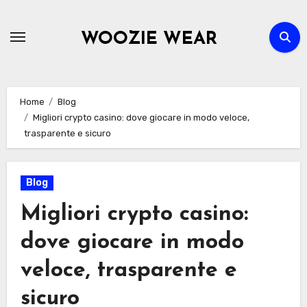
Skip
to
WOOZIE WEAR
content
Home
Blog
Migliori crypto casino: dove giocare in modo veloce,
trasparente e sicuro
Blog
Migliori crypto casino:
dove giocare in modo
veloce, trasparente e
sicuro