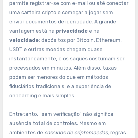
permite registrar-se com e-mail ou até conectar
uma carteira cripto e começar a jogar sem
enviar documentos de identidade. A grande
vantagem está na
privacidade
e na
velocidade
: depósitos por Bitcoin, Ethereum,
USDT e outras moedas chegam quase
instantaneamente, e os saques costumam ser
processados em minutos. Além disso, taxas
podem ser menores do que em métodos
fiduciários tradicionais, e a experiência de
onboarding é mais simples.
Entretanto, “sem verificação” não significa
ausência total de controles. Mesmo em
ambientes de
cassinos de criptomoedas
, regras