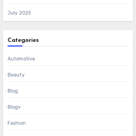
July 2025
Categories
Automotive
Beauty
Blog
Blogv
Fashion