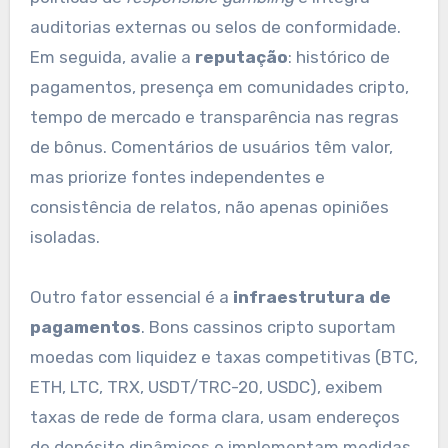
auditorias externas ou selos de conformidade.
Em seguida, avalie a
reputação
: histórico de
pagamentos, presença em comunidades cripto,
tempo de mercado e transparência nas regras
de bônus. Comentários de usuários têm valor,
mas priorize fontes independentes e
consistência de relatos, não apenas opiniões
isoladas.
Outro fator essencial é a
infraestrutura de
pagamentos
. Bons cassinos cripto suportam
moedas com liquidez e taxas competitivas (BTC,
ETH, LTC, TRX, USDT/TRC-20, USDC), exibem
taxas de rede de forma clara, usam endereços
de depósito dinâmicos e implementam medidas