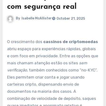
com segurança real
By
Isabelle McAllister
October 21, 2025
O crescimento dos
cassinos de criptomoedas
abriu espaço para experiências rápidas, globais
e com foco em privacidade. Entre as opções que
mais chamam atenção estão os sites
sem
verificação
, também conhecidos como “no-KYC”.
Eles permitem criar conta e jogar usando
carteiras cripto, dispensando envio de
documentos na maioria dos casos. A
combinação de velocidade de depósito, saques
quase imediatos e anonimato relativo é