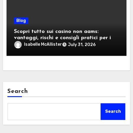
Blog
Scopri tutto sui casino non aams:
vantaggi, rischi e consigli pratici per i
giocatori italiani
Isabelle McAllister
July 31, 2026
Search
Search