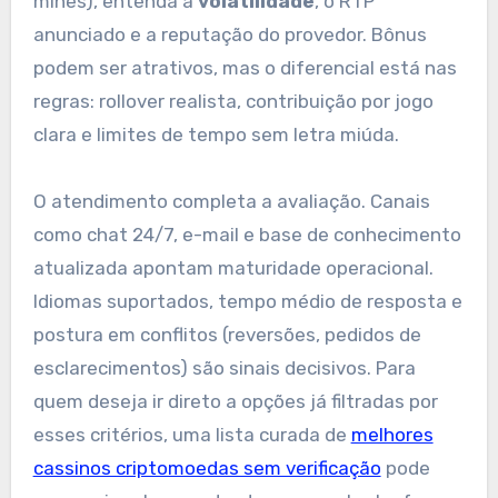
mines), entenda a
volatilidade
, o RTP
anunciado e a reputação do provedor. Bônus
podem ser atrativos, mas o diferencial está nas
regras: rollover realista, contribuição por jogo
clara e limites de tempo sem letra miúda.
O atendimento completa a avaliação. Canais
como chat 24/7, e-mail e base de conhecimento
atualizada apontam maturidade operacional.
Idiomas suportados, tempo médio de resposta e
postura em conflitos (reversões, pedidos de
esclarecimentos) são sinais decisivos. Para
quem deseja ir direto a opções já filtradas por
esses critérios, uma lista curada de
melhores
cassinos criptomoedas sem verificação
pode