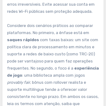
erros irreversíveis. Evite acessar sua conta em
redes Wi-Fi públicas sem proteção adequada.
Considere dois cenários práticos ao comparar
plataformas. No primeiro, a ênfase está em
saques rápidos
com taxas baixas: um site com
política clara de processamento em minutos e
suporte a redes de baixo custo (como TRC-20)
pode ser vantajoso para quem faz operações
frequentes. No segundo, o foco é a
experiência
de jogo
: uma biblioteca ampla com jogos
provably fair
, bônus com rollover realista e
suporte multilíngue tende a oferecer valor
consistente no longo prazo. Em ambos os casos,
leia os termos com atenção, saiba que