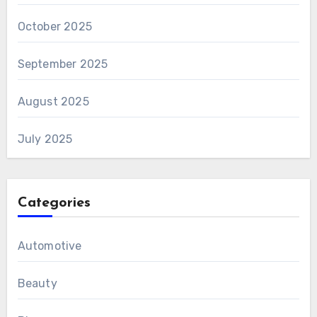
October 2025
September 2025
August 2025
July 2025
Categories
Automotive
Beauty