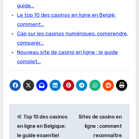
guide…
Le top 10 des casinos en ligne en België:
comment…
Cap sur les casinos numériques: comprendre,
comparer…
Nouveau site de casino en ligne : le guide
complet…
Post
Top 10 des casinos
Sites de casino en
navigation
en ligne en Belgique:
ligne : comment
le guide essentiel
reconnaître