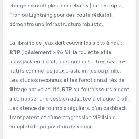
charge de multiples blockchains (par exemple,
Tron ou Lightning pour des coûts réduits),
démontre une infrastructure robuste.
La librairie de jeux doit couvrir les slots à haut
RTP
(idéalement ≥ 96 %), la roulette et le
blackjack en direct, ainsi que des titres crypto-
natifs comme les jeux crash, mines ou plinko.
Les studios reconnus et les fonctionnalités de
filtrage par volatilité, RTP ou fournisseurs aident
à composer une session adaptée à chaque profil.
L’existence de tournois réguliers, d’un cashback
transparent et d’une progression VIP lisible
complète la proposition de valeur.