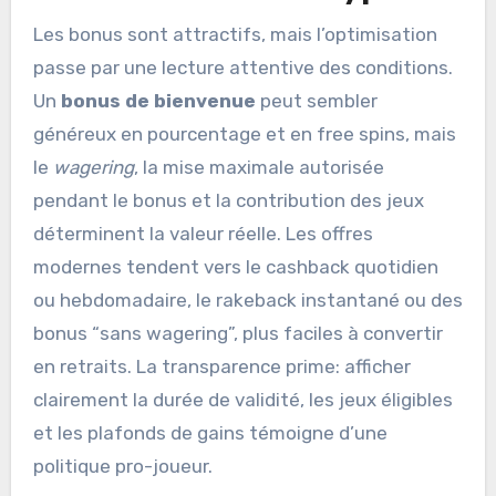
Les bonus sont attractifs, mais l’optimisation
passe par une lecture attentive des conditions.
Un
bonus de bienvenue
peut sembler
généreux en pourcentage et en free spins, mais
le
wagering
, la mise maximale autorisée
pendant le bonus et la contribution des jeux
déterminent la valeur réelle. Les offres
modernes tendent vers le cashback quotidien
ou hebdomadaire, le rakeback instantané ou des
bonus “sans wagering”, plus faciles à convertir
en retraits. La transparence prime: afficher
clairement la durée de validité, les jeux éligibles
et les plafonds de gains témoigne d’une
politique pro-joueur.