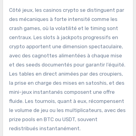
Côté jeux, les casinos crypto se distinguent par
des mécaniques à forte intensité comme les
crash games, où la volatilité et le timing sont
centraux. Les slots à jackpots progressifs en
crypto apportent une dimension spectaculaire,
avec des cagnottes alimentées à chaque mise
et des seeds documentés pour garantir l’équité.
Les tables en direct animées par des croupiers,
la prise en charge des mises en satoshis, et des
mini-jeux instantanés composent une offre
fluide. Les tournois, quant à eux, récompensent
le volume de jeu ou les multiplicateurs, avec des
prize pools en BTC ou USDT, souvent
redistribués instantanément.