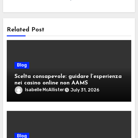
Related Post
Blog
Scelta consapevole: guidare l’esperienza
nei casino online non AAMS
Isabelle McAllister
July 31, 2026
Blog