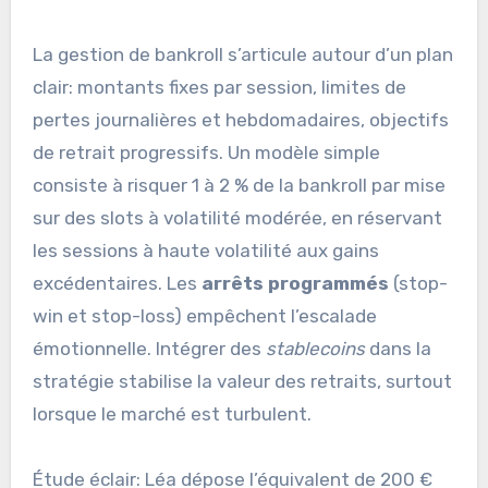
La gestion de bankroll s’articule autour d’un plan
clair: montants fixes par session, limites de
pertes journalières et hebdomadaires, objectifs
de retrait progressifs. Un modèle simple
consiste à risquer 1 à 2 % de la bankroll par mise
sur des slots à volatilité modérée, en réservant
les sessions à haute volatilité aux gains
excédentaires. Les
arrêts programmés
(stop-
win et stop-loss) empêchent l’escalade
émotionnelle. Intégrer des
stablecoins
dans la
stratégie stabilise la valeur des retraits, surtout
lorsque le marché est turbulent.
Étude éclair: Léa dépose l’équivalent de 200 €