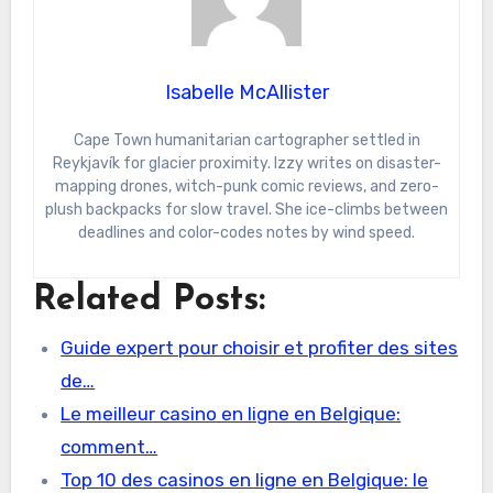
Isabelle McAllister
Cape Town humanitarian cartographer settled in
Reykjavík for glacier proximity. Izzy writes on disaster-
mapping drones, witch-punk comic reviews, and zero-
plush backpacks for slow travel. She ice-climbs between
deadlines and color-codes notes by wind speed.
Related Posts:
Guide expert pour choisir et profiter des sites
de…
Le meilleur casino en ligne en Belgique:
comment…
Top 10 des casinos en ligne en Belgique: le