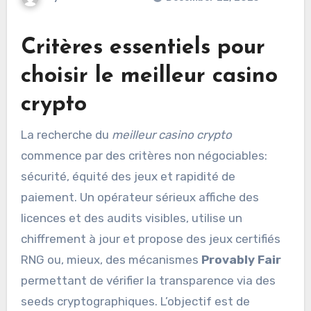
Critères essentiels pour
choisir le meilleur casino
crypto
La recherche du
meilleur casino crypto
commence par des critères non négociables:
sécurité, équité des jeux et rapidité de
paiement. Un opérateur sérieux affiche des
licences et des audits visibles, utilise un
chiffrement à jour et propose des jeux certifiés
RNG ou, mieux, des mécanismes
Provably Fair
permettant de vérifier la transparence via des
seeds cryptographiques. L’objectif est de