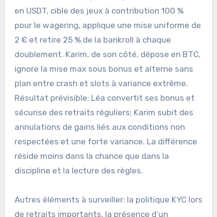
en USDT, cible des jeux à contribution 100 %
pour le wagering, applique une mise uniforme de
2 € et retire 25 % de la bankroll à chaque
doublement. Karim, de son côté, dépose en BTC,
ignore la mise max sous bonus et alterne sans
plan entre crash et slots à variance extrême.
Résultat prévisible: Léa convertit ses bonus et
sécurise des retraits réguliers; Karim subit des
annulations de gains liés aux conditions non
respectées et une forte variance. La différence
réside moins dans la chance que dans la
discipline et la lecture des règles.
Autres éléments à surveiller: la politique KYC lors
de retraits importants, la présence d’un