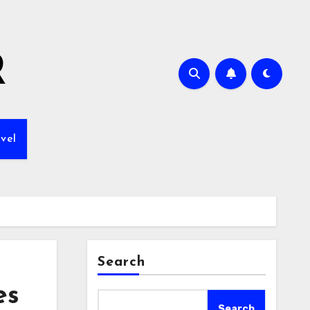
R
vel
Search
es
Search