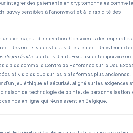
 pour intégrer des paiements en cryptomonnaies comme le
ch-savvy sensibles à l’anonymat et à la rapidité des
n un axe majeur d’innovation. Conscients des enjeux liés
ent des outils sophistiqués directement dans leur inter
 de jeu limite
, boutons d’auto-exclusion temporaire ou
es d’aide comme le Centre de Référence sur le Jeu Exces
ées et visibles que sur les plateformes plus anciennes,
’un jeu éthique et sécurisé, aligné sur les exigences s
mbinaison de technologie de pointe, de personnalisation 
 casinos en ligne qui réussissent en Belgique.