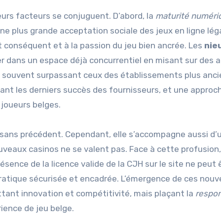
eurs facteurs se conjuguent. D’abord, la
maturité numéri
ne plus grande acceptation sociale des jeux en ligne lég
at conséquent et à la passion du jeu bien ancrée. Les
nie
 dans un espace déjà concurrentiel en misant sur des 
ux, souvent surpassant ceux des établissements plus anci
t les derniers succès des fournisseurs, et une approc
 joueurs belges.
x sans précédent. Cependant, elle s’accompagne aussi d’
ouveaux casinos ne se valent pas. Face à cette profusion,
sence de la licence valide de la CJH sur le site ne peut 
pratique sécurisée et encadrée. L’émergence de ces nouv
tant innovation et compétitivité, mais plaçant la
respon
rience de jeu belge.