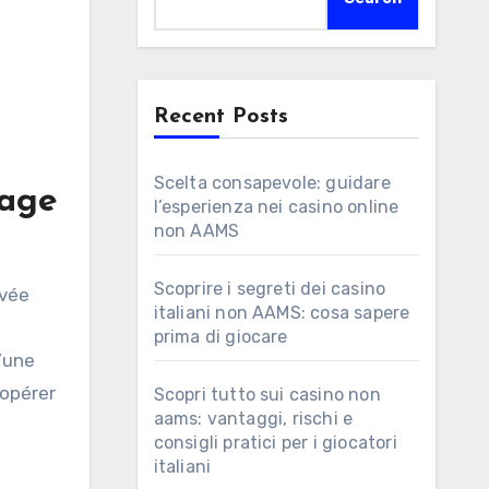
Recent Posts
Scelta consapevole: guidare
sage
l’esperienza nei casino online
non AAMS
Scoprire i segreti dei casino
ivée
italiani non AAMS: cosa sapere
prima di giocare
’une
 opérer
Scopri tutto sui casino non
aams: vantaggi, rischi e
consigli pratici per i giocatori
italiani