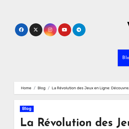
Skip
to
content
Bl
Home
Blog
La Révolution des Jeux en Ligne: Découvre
Blog
La Révolution des Je