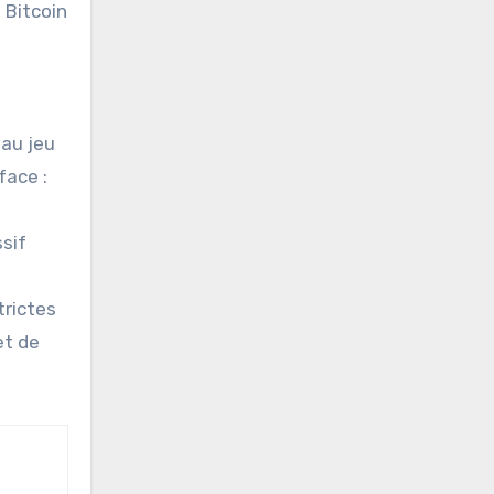
 Bitcoin
 au jeu
face :
sif
trictes
et de