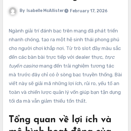
By
Isabelle McAllister
February 17, 2026
Ngành giải trí đánh bạc trên mạng đã phát triển
nhanh chóng, tạo ra một hệ sinh thái phong phú
cho người chơi khắp nơi. Từ trò slot đầy màu sắc
đến các bàn bài trực tiếp với dealer thực,
trực
tuyến casino
mang đến trải nghiệm tương tác
mà trước đây chỉ có ở sòng bạc truyền thống. Bài
viết này sẽ giải mã những lợi ích, rủi ro, yếu tố an
toàn và chiến lược quản lý vốn giúp bạn tận dụng
tối đa mà vẫn giảm thiểu tổn thất.
Tổng quan về lợi ích và