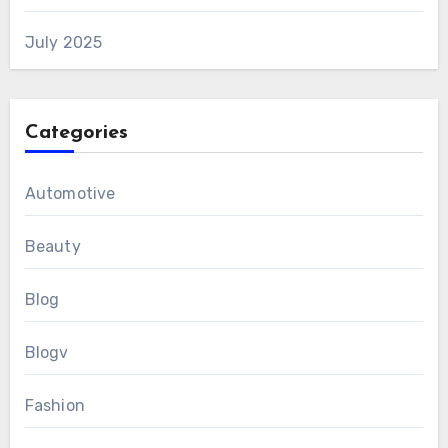
July 2025
Categories
Automotive
Beauty
Blog
Blogv
Fashion