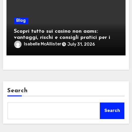
Blog
Scopri tutto sui casino non aams:
vantaggi, rischi e consigli pratici per i
giocatori italiani
Isabelle McAllister
July 31, 2026
Search
Search