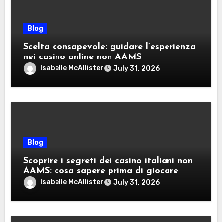
Blog
Scelta consapevole: guidare l’esperienza
nei casino online non AAMS
Isabelle McAllister
July 31, 2026
Blog
Scoprire i segreti dei casino italiani non
AAMS: cosa sapere prima di giocare
Isabelle McAllister
July 31, 2026