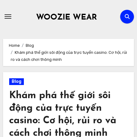
Skip
to
WOOZIE WEAR
content
Home
Blog
Khám phá thế giới sôi động của trực tuyến casino: Cơ hội, rủi
ro và cách chơi thông minh
Blog
Khám phá thế giới sôi
động của
trực tuyến
casino
: Cơ hội, rủi ro và
cách chơi thông minh