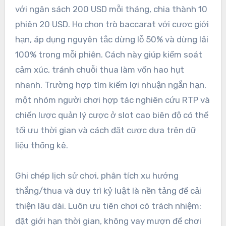
với ngân sách 200 USD mỗi tháng, chia thành 10
phiên 20 USD. Họ chọn trò baccarat với cược giới
hạn, áp dụng nguyên tắc dừng lỗ 50% và dừng lãi
100% trong mỗi phiên. Cách này giúp kiểm soát
cảm xúc, tránh chuỗi thua làm vốn hao hụt
nhanh. Trường hợp tìm kiếm lợi nhuận ngắn hạn,
một nhóm người chơi hợp tác nghiên cứu RTP và
chiến lược quản lý cược ở slot cao biên độ có thể
tối ưu thời gian và cách đặt cược dựa trên dữ
liệu thống kê.
Ghi chép lịch sử chơi, phân tích xu hướng
thắng/thua và duy trì kỷ luật là nền tảng để cải
thiện lâu dài. Luôn ưu tiên chơi có trách nhiệm:
đặt giới hạn thời gian, không vay mượn để chơi