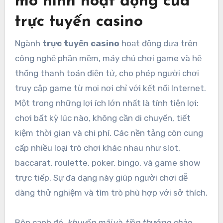
mô hình hoạt động của
trực tuyến casino
Ngành
trực tuyến casino
hoạt động dựa trên
công nghệ phần mềm, máy chủ chơi game và hệ
thống thanh toán điện tử, cho phép người chơi
truy cập game từ mọi nơi chỉ với kết nối Internet.
Một trong những lợi ích lớn nhất là tính tiện lợi:
chơi bất kỳ lúc nào, không cần di chuyển, tiết
kiệm thời gian và chi phí. Các nền tảng còn cung
cấp nhiều loại trò chơi khác nhau như slot,
baccarat, roulette, poker, bingo, và game show
trực tiếp. Sự đa dạng này giúp người chơi dễ
dàng thử nghiệm và tìm trò phù hợp với sở thích.
Bên cạnh đó,
khuyến mãi
và
tiền thưởng chào