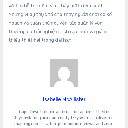
và tìm hỗ trợ nếu cảm thấy mất kiểm soát.
Những ví dụ thực tế cho thấy người chơi có kế
hoạch và tuân thủ nguyên tắc quản lý vốn
thường có trải nghiệm tích cực hơn và giảm
thiểu thiệt hại trong dài hạn.
Isabelle McAllister
Cape Town humanitarian cartographer settled in
Reykjavík for glacier proximity. Izzy writes on disaster-
mapping drones, witch-punk comic reviews, and zero-