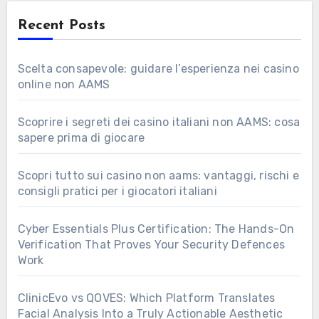
Recent Posts
Scelta consapevole: guidare l’esperienza nei casino
online non AAMS
Scoprire i segreti dei casino italiani non AAMS: cosa
sapere prima di giocare
Scopri tutto sui casino non aams: vantaggi, rischi e
consigli pratici per i giocatori italiani
Cyber Essentials Plus Certification: The Hands-On
Verification That Proves Your Security Defences
Work
ClinicEvo vs QOVES: Which Platform Translates
Facial Analysis Into a Truly Actionable Aesthetic