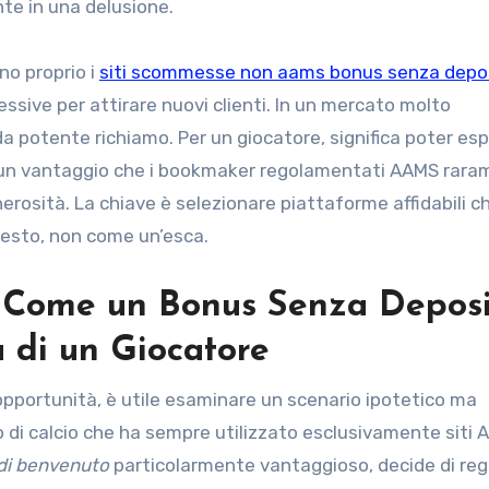
te in una delusione.
no proprio i
siti scommesse non aams bonus senza depo
essive per attirare nuovi clienti. In un mercato molto
a potente richiamo. Per un giocatore, significa poter esp
, un vantaggio che i bookmaker regolamentati AAMS rar
erosità. La chiave è selezionare piattaforme affidabili c
esto, non come un’esca.
e: Come un Bonus Senza Depos
 di un Giocatore
pportunità, è utile esaminare un scenario ipotetico ma
 di calcio che ha sempre utilizzato esclusivamente siti 
di benvenuto
particolarmente vantaggioso, decide di regi