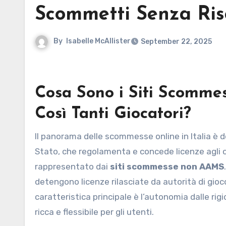
Scommetti Senza Ris
By
Isabelle McAllister
September 22, 2025
Cosa Sono i Siti Scomme
Così Tanti Giocatori?
Il panorama delle scommesse online in Italia è
Stato, che regolamenta e concede licenze agli o
rappresentato dai
siti scommesse non AAMS
detengono licenze rilasciate da autorità di gioc
caratteristica principale è l’autonomia dalle rigi
ricca e flessibile per gli utenti.