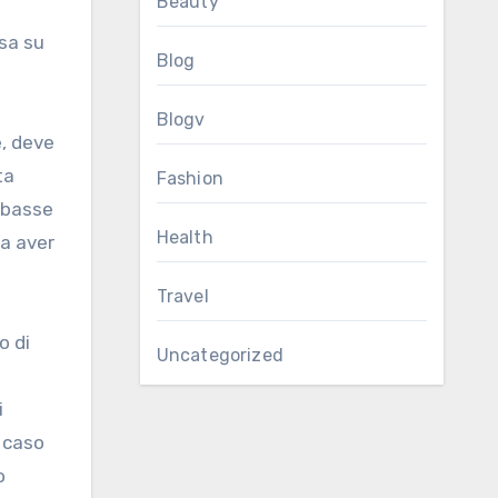
Beauty
i
ssa su
Blog
Blogv
e, deve
ta
Fashion
 basse
Health
za aver
Travel
o di
Uncategorized
i
o caso
o