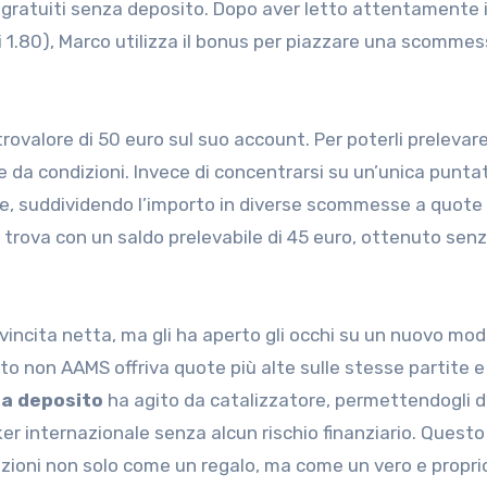
gratuiti senza deposito. Dopo aver letto attentamente 
di 1.80), Marco utilizza il bonus per piazzare una scomme
valore di 50 euro sul suo account. Per poterli prelevar
 da condizioni. Invece di concentrarsi su un’unica punta
te, suddividendo l’importo in diverse scommesse a quote
 si trova con un saldo prelevabile di 45 euro, ottenuto sen
vincita netta, ma gli ha aperto gli occhi su un nuovo mod
to non AAMS offriva quote più alte sulle stesse partite e
a deposito
ha agito da catalizzatore, permettendogli d
ker internazionale senza alcun rischio finanziario. Quest
zioni non solo come un regalo, ma come un vero e propri