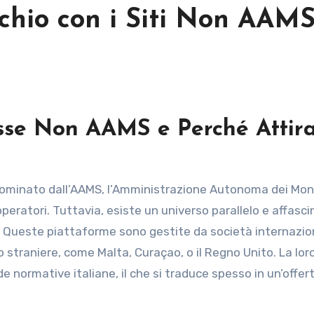
chio con i Siti Non AAM
sse Non AAMS e Perché Attir
 dominato dall’AAMS, l’Amministrazione Autonoma dei Mono
peratori. Tuttavia, esiste un universo parallelo e affasc
. Queste piattaforme sono gestite da società internazio
o straniere, come Malta, Curaçao, o il Regno Unito. La lor
de normative italiane, il che si traduce spesso in un’offer