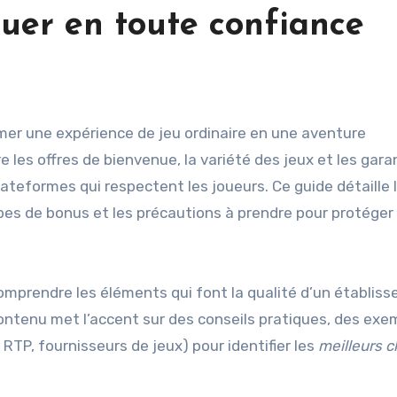
ouer en toute confiance
mer une expérience de jeu ordinaire en une aventure
e les offres de bienvenue, la variété des jeux et les gara
 plateformes qui respectent les joueurs. Ce guide détaille 
types de bonus et les précautions à prendre pour protéger
mprendre les éléments qui font la qualité d’un établis
 contenu met l’accent sur des conseils pratiques, des exe
RTP, fournisseurs de jeux) pour identifier les
meilleurs c