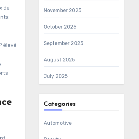
x de
November 2025
ints
October 2025
September 2025
P élevé
August 2025
s
orts
July 2025
nce
Categories
Automotive
ent