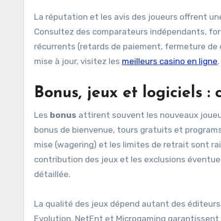
La réputation et les avis des joueurs offrent u
Consultez des comparateurs indépendants, forum
récurrents (retards de paiement, fermeture de 
mise à jour, visitez les
meilleurs casino en ligne
.
Bonus, jeux et logiciels : 
Les
bonus
attirent souvent les nouveaux joueu
bonus de bienvenue, tours gratuits et programs V
mise (wagering) et les limites de retrait sont r
contribution des jeux et les exclusions éventuel
détaillée.
La qualité des jeux dépend autant des éditeur
Evolution, NetEnt et Microgaming garantissent 