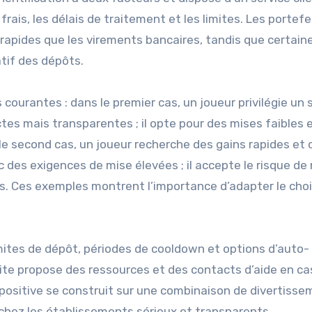
rais, les délais de traitement et les limites. Les portefe
 rapides que les virements bancaires, tandis que certain
tif des dépôts.
 courantes : dans le premier cas, un joueur privilégie un 
tes mais transparentes ; il opte pour des mises faibles 
le second cas, un joueur recherche des gains rapides et 
des exigences de mise élevées ; il accepte le risque de
nus. Ces exemples montrent l’importance d’adapter le cho
 limites de dépôt, périodes de cooldown et options d’auto-
e site propose des ressources et des contacts d’aide en ca
sitive se construit sur une combinaison de divertisse
chez les établissements sérieux et transparents.