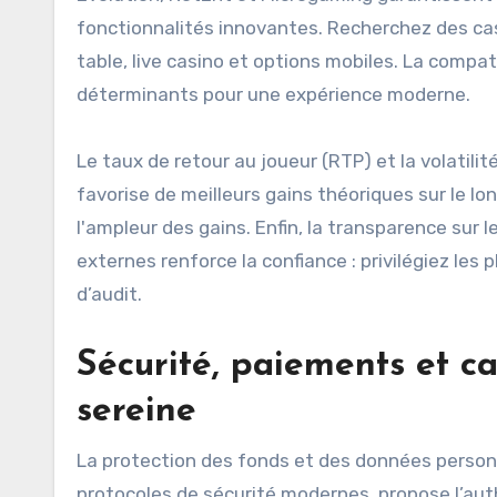
fonctionnalités innovantes. Recherchez des ca
table, live casino et options mobiles. La compati
déterminants pour une expérience moderne.
Le taux de retour au joueur (RTP) et la volatilit
favorise de meilleurs gains théoriques sur le lon
l'ampleur des gains. Enfin, la transparence sur
externes renforce la confiance : privilégiez les
d’audit.
Sécurité, paiements et c
sereine
La protection des fonds et des données personne
protocoles de sécurité modernes, propose l’auth