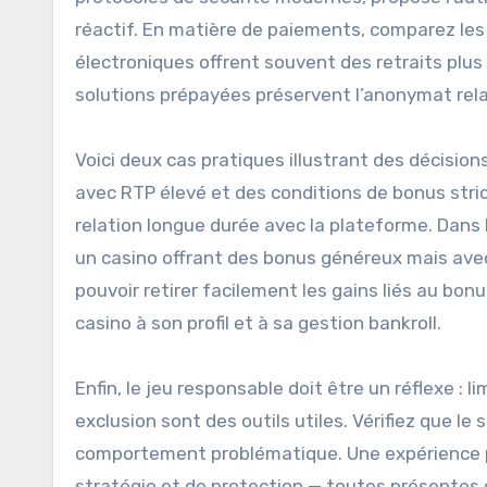
réactif. En matière de paiements, comparez les f
électroniques offrent souvent des retraits plus
solutions prépayées préservent l’anonymat rela
Voici deux cas pratiques illustrant des décisions
avec RTP élevé et des conditions de bonus stric
relation longue durée avec la plateforme. Dans 
un casino offrant des bonus généreux mais avec 
pouvoir retirer facilement les gains liés au bo
casino à son profil et à sa gestion bankroll.
Enfin, le jeu responsable doit être un réflexe :
exclusion sont des outils utiles. Vérifiez que l
comportement problématique. Une expérience po
stratégie et de protection — toutes présentes 