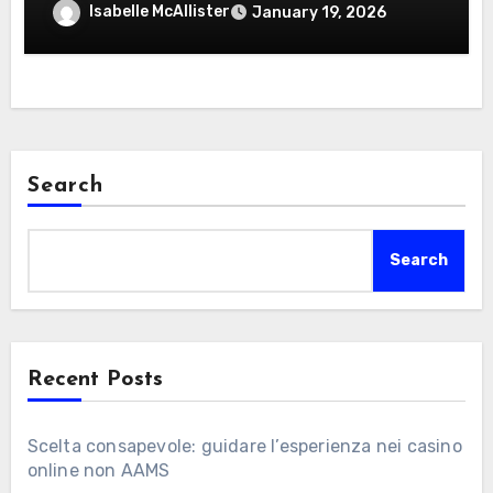
Isabelle McAllister
January 19, 2026
Search
Search
Recent Posts
Scelta consapevole: guidare l’esperienza nei casino
online non AAMS