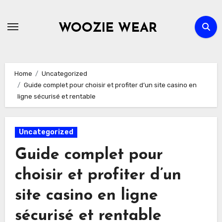
Skip
to
WOOZIE WEAR
content
Home
Uncategorized
Guide complet pour choisir et profiter d’un site casino en
ligne sécurisé et rentable
Uncategorized
Guide complet pour
choisir et profiter d’un
site casino en ligne
sécurisé et rentable