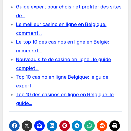
Guide expert pour choisir et profiter des sites
de…
Le meilleur casino en ligne en Belgique:
comment…
Le top 10 des casinos en ligne en België:
comment…
Nouveau site de casino en ligne : le guide
complet…
Top 10 casino en ligne Belgique: le guide
expert…
Top 10 des casinos en ligne en Belgique: le
guide…