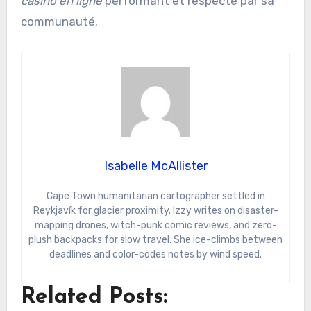
casino en ligne
performant et respecté par sa
communauté.
Isabelle McAllister
Cape Town humanitarian cartographer settled in
Reykjavík for glacier proximity. Izzy writes on disaster-
mapping drones, witch-punk comic reviews, and zero-
plush backpacks for slow travel. She ice-climbs between
deadlines and color-codes notes by wind speed.
Related Posts: