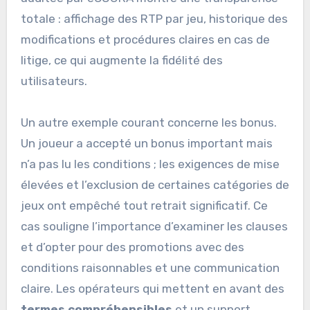
totale : affichage des RTP par jeu, historique des
modifications et procédures claires en cas de
litige, ce qui augmente la fidélité des
utilisateurs.
Un autre exemple courant concerne les bonus.
Un joueur a accepté un bonus important mais
n’a pas lu les conditions ; les exigences de mise
élevées et l’exclusion de certaines catégories de
jeux ont empêché tout retrait significatif. Ce
cas souligne l’importance d’examiner les clauses
et d’opter pour des promotions avec des
conditions raisonnables et une communication
claire. Les opérateurs qui mettent en avant des
termes compréhensibles
et un support