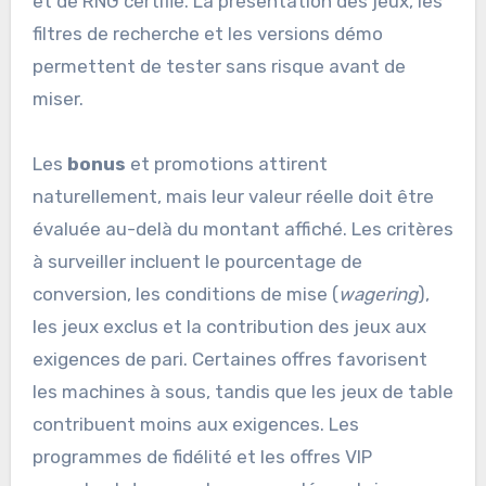
et de RNG certifié. La présentation des jeux, les
filtres de recherche et les versions démo
permettent de tester sans risque avant de
miser.
Les
bonus
et promotions attirent
naturellement, mais leur valeur réelle doit être
évaluée au-delà du montant affiché. Les critères
à surveiller incluent le pourcentage de
conversion, les conditions de mise (
wagering
),
les jeux exclus et la contribution des jeux aux
exigences de pari. Certaines offres favorisent
les machines à sous, tandis que les jeux de table
contribuent moins aux exigences. Les
programmes de fidélité et les offres VIP