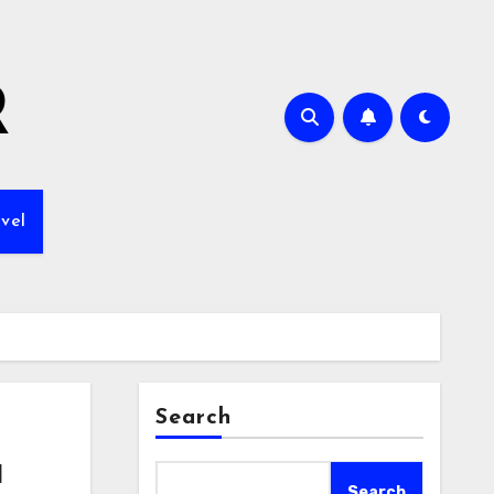
R
vel
Search
a
Search