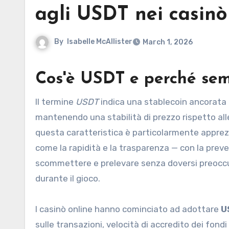
agli
USDT
nei casinò
By
Isabelle McAllister
March 1, 2026
Cos'è
USDT
e perché sem
Il termine
USDT
indica una stablecoin ancorata a
mantenendo una stabilità di prezzo rispetto alle 
questa caratteristica è particolarmente apprez
come la rapidità e la trasparenza — con la preved
scommettere e prelevare senza doversi preoccupa
durante il gioco.
I casinò online hanno cominciato ad adottare
U
sulle transazioni, velocità di accredito dei fondi 