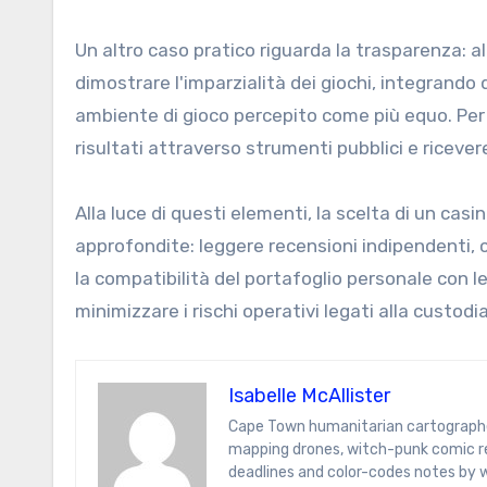
Un altro caso pratico riguarda la trasparenza: 
dimostrare l'imparzialità dei giochi, integrand
ambiente di gioco percepito come più equo. Per il
risultati attraverso strumenti pubblici e riceve
Alla luce di questi elementi, la scelta di un cas
approfondite: leggere recensioni indipendenti, c
la compatibilità del portafoglio personale con le
minimizzare i rischi operativi legati alla custodia
Isabelle McAllister
Cape Town humanitarian cartographer settled in Reykjavík for glacier proximity. Izzy writes on disaster-
mapping drones, witch-punk comic re
deadlines and color-codes notes by 