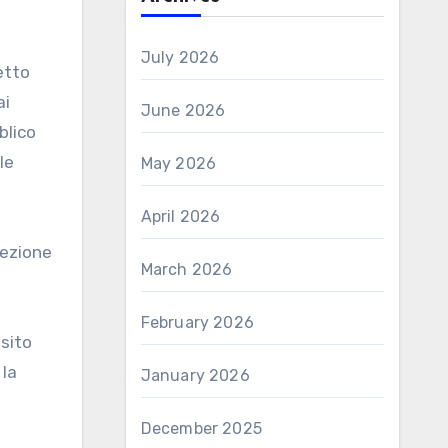
July 2026
etto
ai
June 2026
blico
le
May 2026
April 2026
tezione
March 2026
February 2026
 sito
 la
January 2026
December 2025