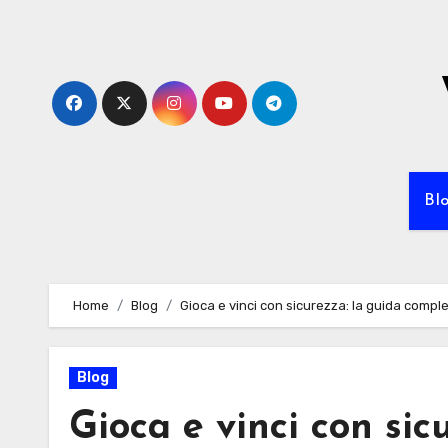
Skip
to
content
Bl
Home
Blog
Gioca e vinci con sicurezza: la guida comple
Blog
Gioca e vinci con si