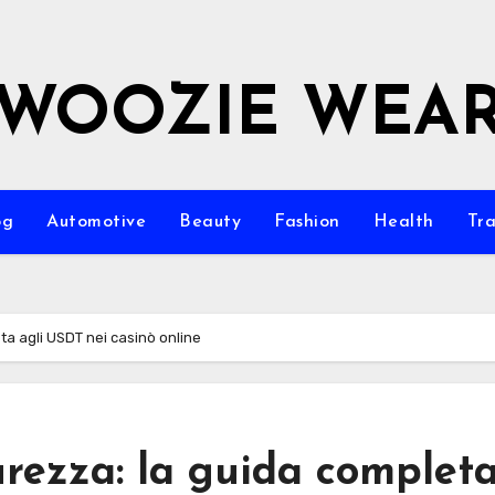
WOOZIE WEA
og
Automotive
Beauty
Fashion
Health
Tra
ta agli USDT nei casinò online
curezza: la guida complet