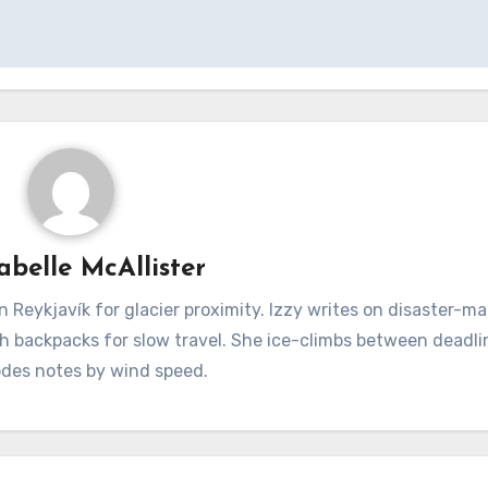
abelle McAllister
 Reykjavík for glacier proximity. Izzy writes on disaster-m
h backpacks for slow travel. She ice-climbs between deadl
odes notes by wind speed.