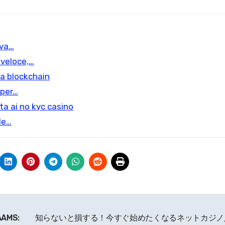
ova…
 veloce,…
la blockchain
 per…
a ai no kyc casino
le…
 AAMS:
知らないと損する！今すぐ始めたくなるネットカジノ