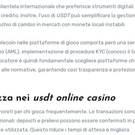
lientela internazionale che preferisce strumenti digitali
 credito. Inoltre, l'uso di
USDT
può semplificare la gestion
ischio di cambio in mercati con monete locali instabili.
blecoin nelle piattaforme di gioco comporta però una seri
io (AML), implementazione di procedure KYC (conosci il t
l giocatore è quindi fondamentale scegliere piattaforme c
 alle normative, garantendo così trasparenza e protezio
ezza nei
usdt online casino
oncreti per chi gioca frequentemente. Le transazioni sono
zionali: depositi e prelievi possono essere confermati in 
e utilizzata. Questo riduce i tempi di attesa e migliora