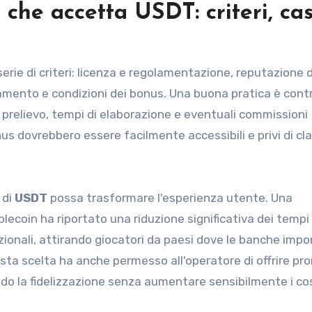
ò che accetta
USDT
: criteri, cas
 serie di criteri: licenza e regolamentazione, reputazione d
amento e condizioni dei bonus. Una buona pratica è contr
 di prelievo, tempi di elaborazione e eventuali commissioni
onus dovrebbero essere facilmente accessibili e privi di cl
 di
USDT
possa trasformare l'esperienza utente. Una
ecoin ha riportato una riduzione significativa dei tempi 
zionali, attirando giocatori da paesi dove le banche imp
uesta scelta ha anche permesso all'operatore di offrire pr
ando la fidelizzazione senza aumentare sensibilmente i co