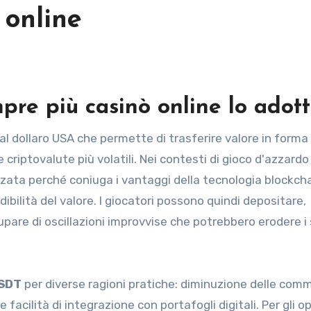
 online
pre più casinò online lo adot
l dollaro USA che permette di trasferire valore in forma 
criptovalute più volatili. Nei contesti di gioco d'azzardo 
zata perché coniuga i vantaggi della tecnologia blockch
ibilità del valore. I giocatori possono quindi depositare,
re di oscillazioni improvvise che potrebbero erodere i 
SDT
per diverse ragioni pratiche: diminuzione delle comm
e facilità di integrazione con portafogli digitali. Per gli o