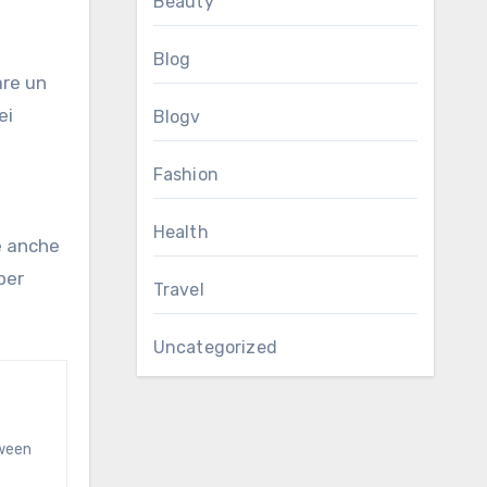
Beauty
Blog
are un
ei
Blogv
Fashion
Health
re anche
per
Travel
Uncategorized
tween