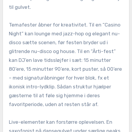
til gulvet.
Temafester åbner for kreativitet. Til en “Casino
Night” kan lounge med jazz-hop og elegant nu-
disco sætte scenen, før festen bryder ud i
glitrende nu-disco og house. Til en “Årti-fest”
kan DJ’en lave tidssløjfer i sæt: 15 minutter
80’ere, 15 minutter 90’ere, kort puster, så 00’ere
– med signaturåbninger for hver blok, fx et
ikonisk intro-lydklip. Sådan struktur hjælper
gæsterne til at føle sig hjemme i deres
favoritperiode, uden at resten står af.
Live-elementer kan forstørre oplevelsen. En
saxofonist på dansegulvet under særlige peaks,