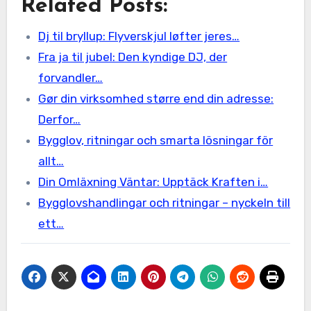
Related Posts:
Dj til bryllup: Flyverskjul løfter jeres…
Fra ja til jubel: Den kyndige DJ, der
forvandler…
Gør din virksomhed større end din adresse:
Derfor…
Bygglov, ritningar och smarta lösningar för
allt…
Din Omläxning Väntar: Upptäck Kraften i…
Bygglovshandlingar och ritningar – nyckeln till
ett…