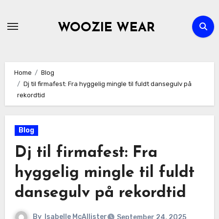
Skip
to
WOOZIE WEAR
content
Home
Blog
Dj til firmafest: Fra hyggelig mingle til fuldt dansegulv på
rekordtid
Blog
Dj til firmafest: Fra
hyggelig mingle til fuldt
dansegulv på rekordtid
By
Isabelle McAllister
September 24, 2025