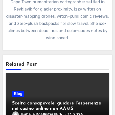
Cape Town humanitarian cartographer settled in
Reykjavík for glacier proximity. Izzy writes on
disaster-mapping drones, witch-punk comic reviews,
and zero-plush backpacks for slow travel. She ice-
climbs between deadlines and color-codes notes by
wind speed.
Related Post
Blog
Scelta consapevole: guidare l’esperienza
nei casino online non AAMS
Isabelle McAllister
July 31, 2026