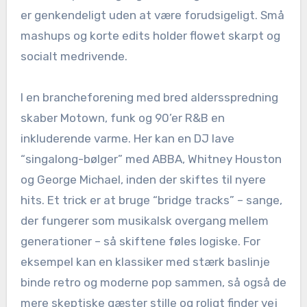
er genkendeligt uden at være forudsigeligt. Små
mashups og korte edits holder flowet skarpt og
socialt medrivende.
I en brancheforening med bred aldersspredning
skaber Motown, funk og 90’er R&B en
inkluderende varme. Her kan en DJ lave
“singalong-bølger” med ABBA, Whitney Houston
og George Michael, inden der skiftes til nyere
hits. Et trick er at bruge “bridge tracks” – sange,
der fungerer som musikalsk overgang mellem
generationer – så skiftene føles logiske. For
eksempel kan en klassiker med stærk baslinje
binde retro og moderne pop sammen, så også de
mere skeptiske gæster stille og roligt finder vej