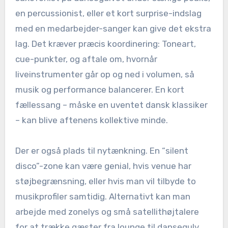
en percussionist, eller et kort surprise-indslag
med en medarbejder-sanger kan give det ekstra
lag. Det kræver præcis koordinering: Toneart,
cue-punkter, og aftale om, hvornår
liveinstrumenter går op og ned i volumen, så
musik og performance balancerer. En kort
fællessang – måske en uventet dansk klassiker
– kan blive aftenens kollektive minde.
Der er også plads til nytænkning. En “silent
disco”-zone kan være genial, hvis venue har
støjbegrænsning, eller hvis man vil tilbyde to
musikprofiler samtidig. Alternativt kan man
arbejde med zonelys og små satellithøjtalere
for at trække gæster fra lounge til dansegulv.