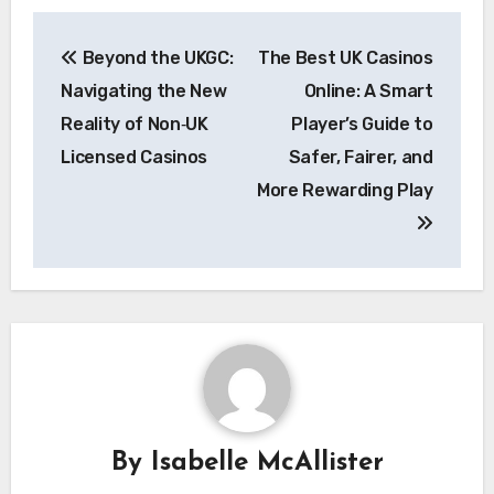
Post
Beyond the UKGC:
The Best UK Casinos
navigation
Navigating the New
Online: A Smart
Reality of Non‑UK
Player’s Guide to
Licensed Casinos
Safer, Fairer, and
More Rewarding Play
By
Isabelle McAllister