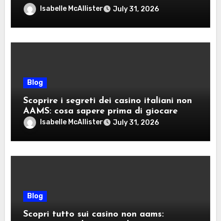
Isabelle McAllister
July 31, 2026
Blog
Scoprire i segreti dei casino italiani non
AAMS: cosa sapere prima di giocare
Isabelle McAllister
July 31, 2026
Blog
Scopri tutto sui casino non aams: