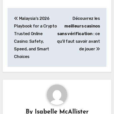
Post
Malaysia’s 2026
Découvrez les
navigation
Playbook for a Crypto
meilleurs casinos
Trusted Online
sans vérification
: ce
Casino: Safety,
qu’il faut savoir avant
Speed, and Smart
de jouer
Choices
By
Isabelle McAllister