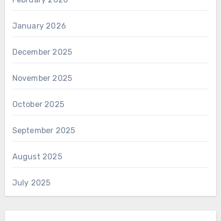
January 2026
December 2025
November 2025
October 2025
September 2025
August 2025
July 2025