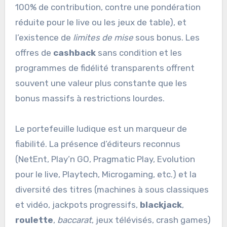
100% de contribution, contre une pondération
réduite pour le live ou les jeux de table), et
l’existence de
limites de mise
sous bonus. Les
offres de
cashback
sans condition et les
programmes de fidélité transparents offrent
souvent une valeur plus constante que les
bonus massifs à restrictions lourdes.
Le portefeuille ludique est un marqueur de
fiabilité. La présence d’éditeurs reconnus
(NetEnt, Play’n GO, Pragmatic Play, Evolution
pour le live, Playtech, Microgaming, etc.) et la
diversité des titres (machines à sous classiques
et vidéo, jackpots progressifs,
blackjack
,
roulette
,
baccarat
, jeux télévisés, crash games)