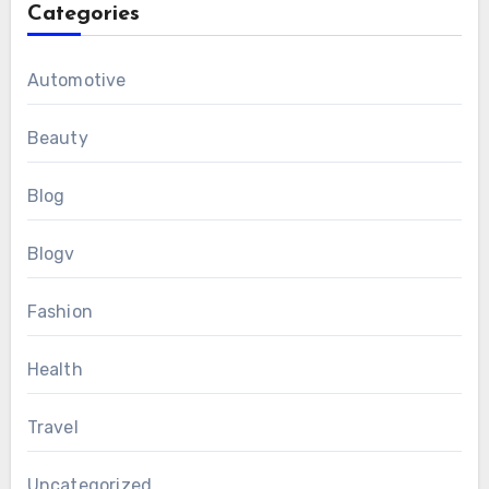
Categories
Automotive
Beauty
Blog
Blogv
Fashion
Health
Travel
Uncategorized