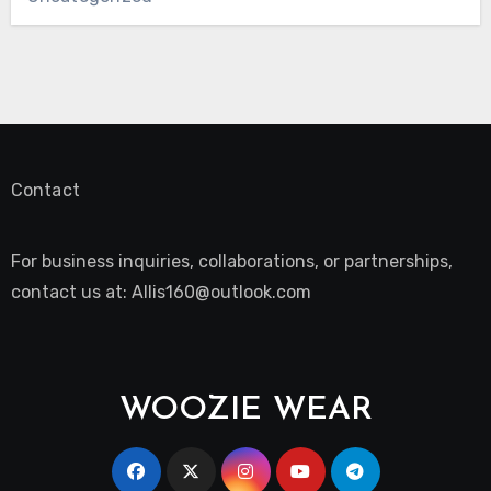
Contact
For business inquiries, collaborations, or partnerships,
contact us at:
Allis160@outlook.com
WOOZIE WEAR