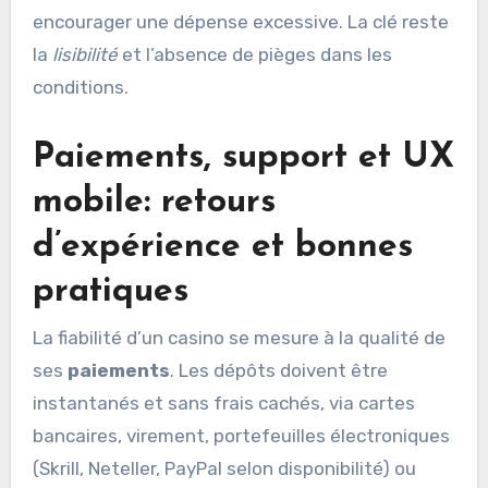
encourager une dépense excessive. La clé reste
la
lisibilité
et l’absence de pièges dans les
conditions.
Paiements, support et UX
mobile: retours
d’expérience et bonnes
pratiques
La fiabilité d’un casino se mesure à la qualité de
ses
paiements
. Les dépôts doivent être
instantanés et sans frais cachés, via cartes
bancaires, virement, portefeuilles électroniques
(Skrill, Neteller, PayPal selon disponibilité) ou