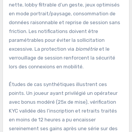
nette, lobby filtrable d’un geste, jeux optimisés
en mode portrait/paysage, consommation de
données raisonnable et reprise de session sans
friction. Les notifications doivent être
paramétrables pour éviter la sollicitation
excessive. La protection via
biométrie
et le
verrouillage de session renforcent la sécurité
lors des connexions en mobilité.
Études de cas synthétiques illustrent ces
points. Un joueur ayant privilégié un opérateur
avec bonus modéré (25x de mise), vérification
KYC validée dès l’inscription et retraits traités
en moins de 12 heures a pu encaisser
sereinement ses gains après une série sur des