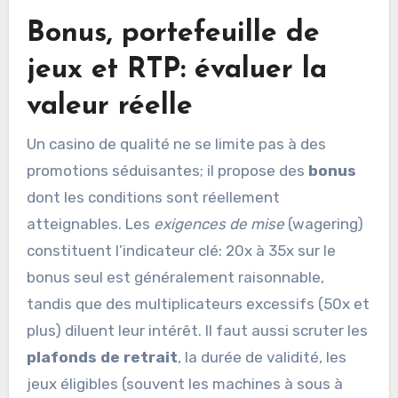
Bonus, portefeuille de
jeux et RTP: évaluer la
valeur réelle
Un casino de qualité ne se limite pas à des
promotions séduisantes; il propose des
bonus
dont les conditions sont réellement
atteignables. Les
exigences de mise
(wagering)
constituent l’indicateur clé: 20x à 35x sur le
bonus seul est généralement raisonnable,
tandis que des multiplicateurs excessifs (50x et
plus) diluent leur intérêt. Il faut aussi scruter les
plafonds de retrait
, la durée de validité, les
jeux éligibles (souvent les machines à sous à