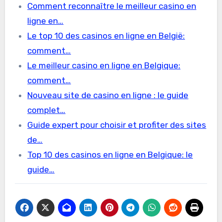
Comment reconnaître le meilleur casino en
ligne en…
Le top 10 des casinos en ligne en België:
comment…
Le meilleur casino en ligne en Belgique:
comment…
Nouveau site de casino en ligne : le guide
complet…
Guide expert pour choisir et profiter des sites
de…
Top 10 des casinos en ligne en Belgique: le
guide…