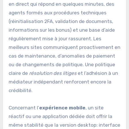
en direct qui répond en quelques minutes, des
agents formés aux procédures techniques
(réinitialisation 2FA, validation de documents,
informations sur les bonus) et une base d’aide
régulièrement mise à jour rassurent. Les
meilleurs sites communiquent proactivement en
cas de maintenance, d’anomalies de paiement
ou de changements de politique. Une politique
claire de
résolution des litiges
et l’adhésion à un
médiateur indépendant renforcent encore la
crédibilité.
Concernant l’
expérience mobile
, un site
réactif ou une application dédiée doit offrir la
même stabilité que la version desktop: interface