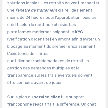
solutions locales. Les retraits doivent respecter
une
fenêtre de traitement
claire: idéalement
moins de 24 heures pour l’approbation, puis un
crédit selon la méthode choisie. Les
plateformes modernes soignent le
KYC
(vérification d’identité) en amont afin d’éviter un
blocage au moment du premier encaissement.
L’existence de limites
quotidiennes/hebdomadaires de retrait, la
gestion des demandes multiples et la
transparence sur les frais éventuels doivent
être connues avant de jouer.
Sur le plan du
service client
, le support
francophone réactif fait la différence. Un chat