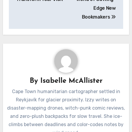
Edge New
Bookmakers
By
Isabelle McAllister
Cape Town humanitarian cartographer settled in
Reykjavík for glacier proximity. Izzy writes on
disaster-mapping drones, witch-punk comic reviews,
and zero-plush backpacks for slow travel. She ice-
climbs between deadlines and color-codes notes by