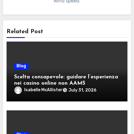
wind speed.
Related Post
Blog
Scelta consapevole: guidare l’esperienza
nei casino online non AAMS
Isabelle McAllister
July 31, 2026