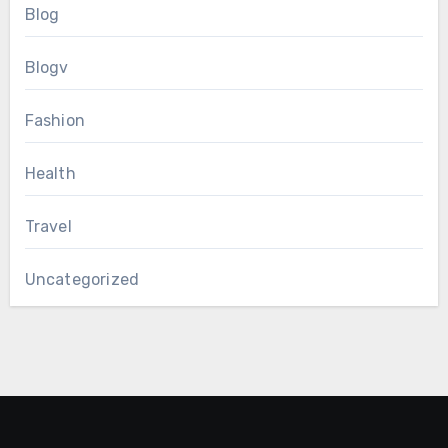
Blog
Blogv
Fashion
Health
Travel
Uncategorized