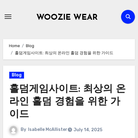
Skip
to
WOOZIE WEAR
content
Home
Blog
홀덤게임사이트: 최상의 온라인 홀덤 경험을 위한 가이드
Blog
홀덤게임사이트: 최상의 온
라인 홀덤 경험을 위한 가
이드
By
Isabelle McAllister
July 14, 2025