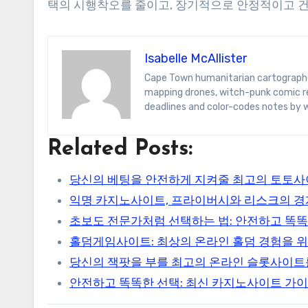
택의 시행착오를 줄이고, 장기적으로 안정적이고 건
Isabelle McAllister
Cape Town humanitarian cartographer settled in Reykjavík for glacier proximity. Izzy writes on disaster-
mapping drones, witch-punk comic re
deadlines and color-codes notes by 
Related Posts:
당신의 베팅을 안전하게 지켜줄 최고의 토토사
익명 카지노사이트, 프라이버시와 리스크의 경
초보도 전문가처럼 선택하는 법: 안전하고 똑
홀덤게임사이트: 최상의 온라인 홀덤 경험을 
당신의 잭팟을 부를 최고의 온라인 슬롯사이트
안전하고 똑똑한 선택: 최신 카지노사이트 가