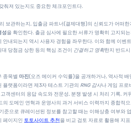
 갖춰져 있는지도 중요한 체크포인트다.
 보관하는지, 입출금 파트너(결제대행)의 신뢰도가 어떠한지
명성
을 확인한다. 출금 심사에 필요한 서류가 명확히 고지되는
에 안내되는지 역시 사용자 경험을 좌우한다. 이와 함께 이벤
 최대 당첨금 상한 등의 핵심 조건이
간결하고 명확
한지 반드시
우 종목별
마진
(오즈 메이커 수익률)을 공개하거나, 역사적 배
된 플랫폼이라면 제3자 테스트 기관의
RNG 감사
나 게임 프로
객센터의 응답 속도와 전문성, 분쟁 발생 시 처리 기록, 커
브랜드의 도메인 연혁과 운영사의 과거 서비스 이력까지 종합적으
을 기준으로 큐레이션된 정보를 참고할 때는 이해상충 여부와 
리 페이지인
토토사이트 추천
을 비교 검토 자료로 활용해 지표