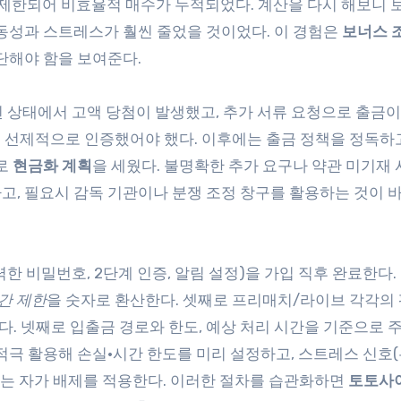
 제한되어 비효율적 매수가 누적되었다. 계산을 다시 해보니
변동성과 스트레스가 훨씬 줄었을 것이었다. 이 경험은
보너스 
단해야 함을 보여준다.
된 상태에서 고액 당첨이 발생했고, 추가 서류 요청으로 출금
을 선제적으로 인증했어야 했다. 이후에는 출금 정책을 정독하고
으로
현금화 계획
을 세웠다. 불명확한 추가 요구나 약관 미기재
고, 필요시 감독 기관이나 분쟁 조정 창구를 활용하는 것이 
한 비밀번호, 2단계 인증, 알림 설정)을 가입 직후 완료한다.
기간 제한
을 숫자로 환산한다. 셋째로 프리매치/라이브 각각의 
다. 넷째로 입출금 경로와 한도, 예상 처리 시간을 기준으로 
적극 활용해 손실·시간 한도를 미리 설정하고, 스트레스 신호
또는 자가 배제를 적용한다. 이러한 절차를 습관화하면
토토사