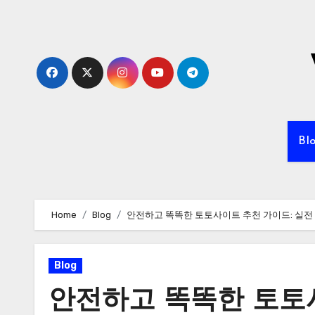
Skip
to
content
Bl
Home
Blog
안전하고 똑똑한 토토사이트 추천 가이드: 실전
Blog
안전하고 똑똑한 토토사