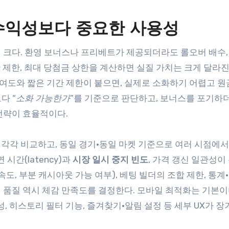
 수익성보다 중요한 사용성
더 크다. 환영 보너스나 프리베트가 제공되더라도 롤오버 배수,
시간 제한, 최대 당첨금 상한을 계산하면 실질 가치는 크게 달라진
 기여도와 짧은 기간 제한이 붙으면, 실제로 소화하기 어렵고 원
다 “
소화 가능한가
”를 기준으로 판단하고, 보너스를 포기
전략이 효율적이다.
 각각 비교하고, 동일 경기·동일 마켓 기준으로 여러 시점에
시간(latency)과
시장 일시 중지 빈도
, 가격 갱신 일관성이
도, 부분 캐시아웃 가능 여부), 베팅 빌더의 조합 제한, 통계
품질 역시 체감 만족도를 결정한다. 모바일 최적화는 기본이며
성, 히스토리 필터 기능, 즐겨찾기·알림 설정 등 세부 UX가 장