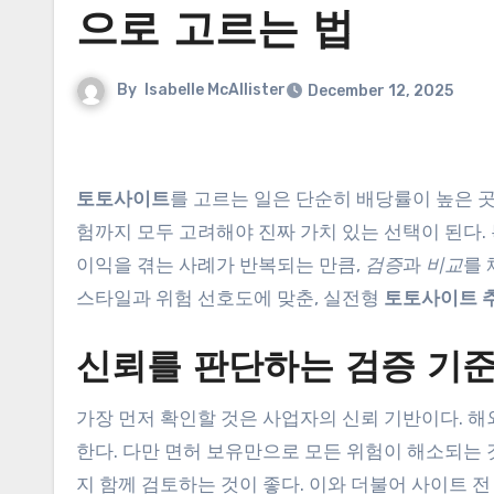
으로 고르는 법
By
Isabelle McAllister
December 12, 2025
토토사이트
를 고르는 일은 단순히 배당률이 높은 곳
험까지 모두 고려해야 진짜 가치 있는 선택이 된다.
이익을 겪는 사례가 반복되는 만큼,
검증
과
비교
를 
스타일과 위험 선호도에 맞춘, 실전형
토토사이트 
신뢰를 판단하는 검증 기준:
가장 먼저 확인할 것은 사업자의 신뢰 기반이다. 해
한다. 다만 면허 보유만으로 모든 위험이 해소되는 것
지 함께 검토하는 것이 좋다. 이와 더불어 사이트 