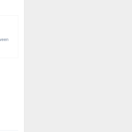
tween