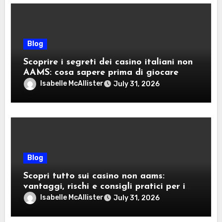
Blog
Scoprire i segreti dei casino italiani non
AAMS: cosa sapere prima di giocare
Isabelle McAllister
July 31, 2026
Blog
Scopri tutto sui casino non aams:
vantaggi, rischi e consigli pratici per i
giocatori italiani
Isabelle McAllister
July 31, 2026