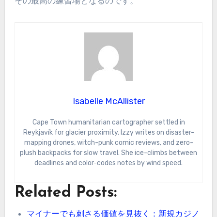
その最高の練習場となるのです。
Isabelle McAllister
Cape Town humanitarian cartographer settled in
Reykjavík for glacier proximity. Izzy writes on disaster-
mapping drones, witch-punk comic reviews, and zero-
plush backpacks for slow travel. She ice-climbs between
deadlines and color-codes notes by wind speed.
Related Posts:
マイナーでも刺さる価値を見抜く：新規カジノ