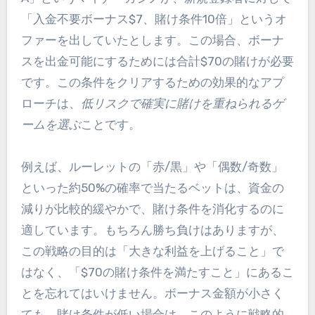
「入金不要ボーナス$7、賭け条件10倍」というオ
ファーを出していたとします。この場合、ボーナ
スを出金可能にするためには合計$70の賭けが必要
です。この条件をクリアするための効果的なアプ
ローチは、
低リスクで確実に賭けを重ねられるゲ
ームを選ぶ
ことです。
例えば、ルーレットの「赤/黒」や「偶数/奇数」
といった約50%の確率で当たるベットは、資金の
減りが比較的緩やかで、賭け条件を消化するのに
適しています。もちろん勝ち負けはありますが、
この戦略の目的は「大きな利益を上げること」で
はなく、「$70の賭け条件を満たすこと」にあるこ
とを忘れてはいけません。ボーナス金額が小さく
ても、賭け条件が低い場合は、このように戦略的