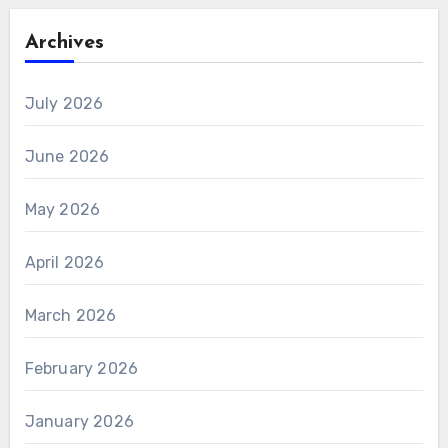
Archives
July 2026
June 2026
May 2026
April 2026
March 2026
February 2026
January 2026