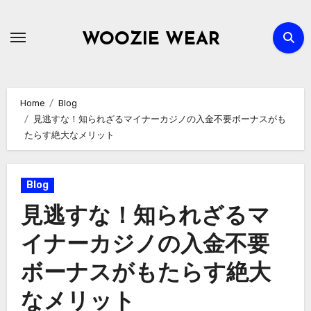
Skip
to
WOOZIE WEAR
content
Home
Blog
見逃すな！知られざるマイナーカジノの入金不要ボーナスがも
たらす絶大なメリット
Blog
見逃すな！知られざるマ
イナーカジノの入金不要
ボーナスがもたらす絶大
なメリット