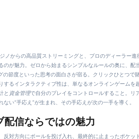
ジノからの高品質ストリーミングと、プロのディーラー進
るのが魅力。ゼロから始まるシンプルなルールの奥に、配
ングの節度といった思考の面白さが宿る。クリックひとつで
りするインタラクティブ性は、単なるオンラインゲームを
計と
資金管理
で自分のプレイをコントロールすること。リ
れない“手応え”が生まれ、その手応えが次の一手を導く。
ブ配信ならではの魅力
、反対方向にボールを投げ入れ、最終的に止まったポケッ