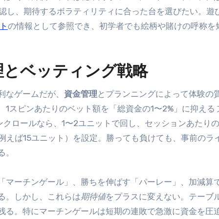
を確認し、期待するボラティリティに合った台を選びたい。遊
ット
の情報として参照でき、初学者でも絵柄や賭けの呼称を
理とベッティング戦略
利なゲームだが、
資金管理
とプランニングによって体験の
1スピンあたりのベット額を「総資金の1〜2%」に抑える
ンクロールなら、1〜2ユニットで回し、セッションあたり
例えば15ユニット）を設定。勝っても負けても、事前のラ
る。
「マーチンゲール」、勝ちを伸ばす「パーレー」、加減算
る。しかし、これらは
期待値
をプラスに変えない。テーブ
残る。特にマーチンゲールは短期の連敗で急激に資金を圧