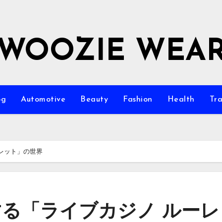
WOOZIE WEA
og
Automotive
Beauty
Fashion
Health
Tra
レット」の世界
る「ライブカジノ ルーレ