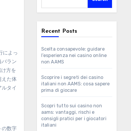
Recent Posts
Scelta consapevole: guidare
行によっ
l’esperienza nei casino online
当バラン
non AAMS
賭け方を
Scoprire i segreti dei casino
超えた体
italiani non AAMS: cosa sapere
アルタイ
prima di giocare
Scopri tutto sui casino non
aams: vantaggi, rischi e
consigli pratici per i giocatori
italiani
トの数字