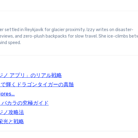
views, and zero-plush backpacks for slow travel. She ice-climbs be
wind speed.
ジノ アプリ」のリアル戦略
ノで輝くドラゴンタイガーの真髄
jores…
ノ バカラの究極ガイド
ジノ攻略法
栄光と戦略