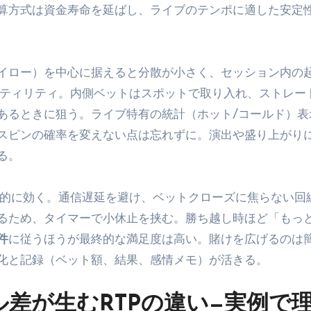
算方式は資金寿命を延ばし、ライブのテンポに適した安定
イロー）を中心に据えると分散が小さく、セッション内の
ラティリティ。内側ベットはスポットで取り入れ、ストレー
あるときに狙う。ライブ特有の統計（ホット/コールド）表
スピンの確率を変えない点は忘れずに。演出や盛り上がり
る。
接的に効く。通信遅延を避け、ベットクローズに焦らない回
るため、タイマーで小休止を挟む。勝ち越し時ほど「もっ
件
に従うほうが最終的な満足度は高い。賭けを広げるのは
化と記録（ベット額、結果、感情メモ）が活きる。
差が生むRTPの違い—実例で