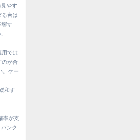
の見やす
ぎる台は
影響す
い。
運用では
すのが合
い。ケー
を緩和す
確率が支
、バンク