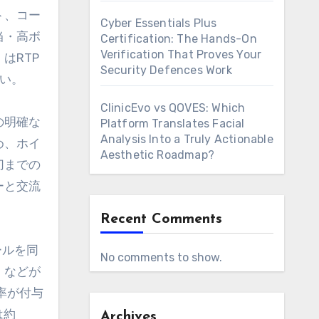
ト、コー
Cyber Essentials Plus
当・高ボ
Certification: The Hands-On
Verification That Proves Your
はRTP
Security Defences Work
たい。
ClinicEvo vs QOVES: Which
の明確な
Platform Translates Facial
Analysis Into a Truly Actionable
め、ホイ
Aesthetic Roadmap?
切までの
ーと交流
Recent Comments
ールを同
No comments to show.
」などが
倍率が付与
は約
Archives