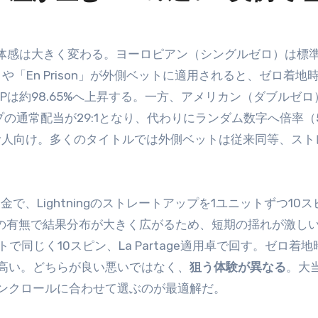
体感は大きく変わる。ヨーロピアン（シングルゼロ）は標準
ge」や「En Prison」が外側ベットに適用されると、ゼロ着地
は約98.65%へ上昇する。一方、アメリカン（ダブルゼロ）
トアップの通常配当が29:1となり、代わりにランダム数字へ倍率（
む人向け。多くのタイトルでは外側ベットは従来同等、スト
で、Lightningのストレートアップを1ユニットずつ10ス
トの有無で結果分布が大きく広がるため、短期の揺れが激し
同じく10スピン、La Partage適用卓で回す。ゼロ着
高い。どちらが良い悪いではなく、
狙う体験が異なる
。大
ンクロールに合わせて選ぶのが最適解だ。