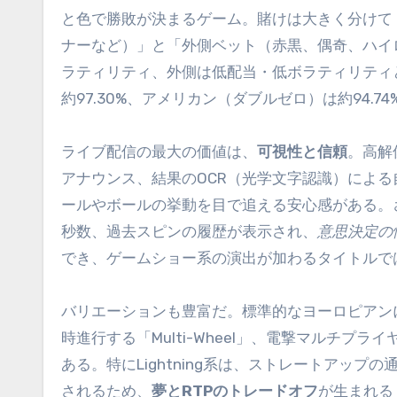
と色で勝敗が決まるゲーム。賭けは大きく分けて
ナーなど）」と「外側ベット（赤黒、偶奇、ハイ
ラティリティ、外側は低配当・低ボラティリティ
約97.30%、アメリカン（ダブルゼロ）は約94
ライブ配信の最大の価値は、
可視性と信頼
。高解
アナウンス、結果のOCR（光学文字認識）による
ールやボールの挙動を目で追える安心感がある。
秒数、過去スピンの履歴が表示され、
意思決定の
でき、ゲームショー系の演出が加わるタイトルで
バリエーションも豊富だ。標準的なヨーロピアンに加
時進行する「Multi-Wheel」、電撃マルチプラ
ある。特にLightning系は、ストレートアップ
されるため、
夢とRTPのトレードオフ
が生まれる