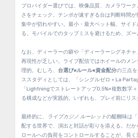
プロバイダー選びでは、映像品質、カメラワーク
さをチェック。テンポが速すぎる台は判断時間が
集中が切れやすい。最小・最大ベット幅、サイド
る。モバイルでのタップミスを避けるため、ズー
なお、ディーラーの癖や「ディーラーシグネチャ
再現性が乏しい。ライブ配信ではホイールのメン
理的。むしろ、
台選び×ルール×資金配分
の三点を
ススタディとしては、「シングルゼロ＋La Part
「Lightningでストレートアップ0.5%×複
る構成などが実践的。いずれも、プレイ前にリス
最終的に、
ライブカジノ ルーレット
の醍醐味は「
配する世界で、演出と対話が彩りを添える。だか
ロールへの負荷をコントロールすることが、長く