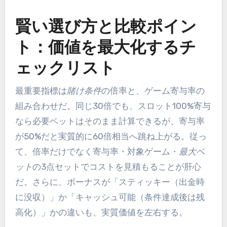
賢い選び方と比較ポイン
ト：価値を最大化するチ
ェックリスト
最重要指標は
賭け条件
の倍率と、ゲーム寄与率の
組み合わせだ。同じ30倍でも、スロット100%寄与
なら必要ベットはそのまま計算できるが、寄与率
が50%だと実質的に60倍相当へ跳ね上がる。従っ
て、倍率だけでなく寄与率・対象ゲーム・
最大ベ
ット
の3点セットでコストを見積もることが肝心
だ。さらに、ボーナスが「スティッキー（出金時
に没収）」か「キャッシュ可能（条件達成後は残
高化）」かの違いも、実質価値を左右する。