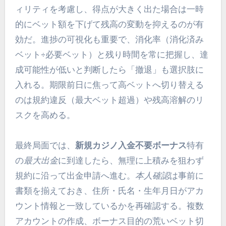
ィリティを考慮し、得点が大きく出た場合は一時
的にベット額を下げて残高の変動を抑えるのが有
効だ。進捗の可視化も重要で、消化率（消化済み
ベット÷必要ベット）と残り時間を常に把握し、達
成可能性が低いと判断したら「撤退」も選択肢に
入れる。期限前日に焦って高ベットへ切り替える
のは規約違反（最大ベット超過）や残高溶解のリ
スクを高める。
最終局面では、
新規カジノ入金不要ボーナス
特有
の
最大出金
に到達したら、無理に上積みを狙わず
規約に沿って出金申請へ進む。
本人確認
は事前に
書類を揃えておき、住所・氏名・生年月日がアカ
ウント情報と一致しているかを再確認する。複数
アカウントの作成、ボーナス目的の荒いベット切