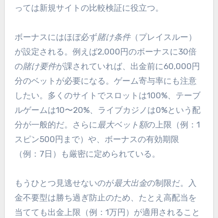
っては新規サイトの比較検証に役立つ。
ボーナスにはほぼ必ず
賭け条件
（プレイスルー）
が設定される。例えば2,000円のボーナスに30倍
の
賭け要件
が課されていれば、出金前に60,000円
分のベットが必要になる。ゲーム寄与率にも注意
したい。多くのサイトでスロットは100%、テーブ
ルゲームは10〜20%、ライブカジノは0%という配
分が一般的だ。さらに
最大ベット額
の上限（例：1
スピン500円まで）や、ボーナスの有効期限
（例：7日）も厳密に定められている。
もうひとつ見逃せないのが
最大出金
の制限だ。入
金不要型は勝ち過ぎ防止のため、たとえ高配当を
当てても出金上限（例：1万円）が適用されること