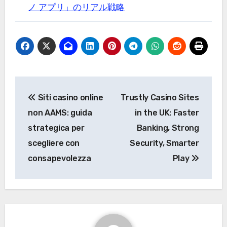
ノ アプリ」のリアル戦略
Post
Siti casino online
Trustly Casino Sites
navigation
non AAMS: guida
in the UK: Faster
strategica per
Banking, Strong
scegliere con
Security, Smarter
consapevolezza
Play