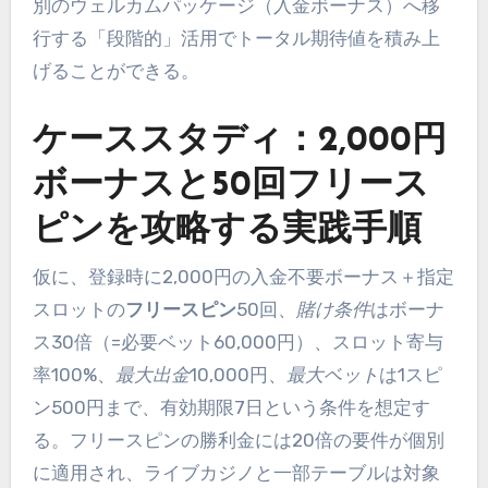
別のウェルカムパッケージ（入金ボーナス）へ移
行する「段階的」活用でトータル期待値を積み上
げることができる。
ケーススタディ：2,000円
ボーナスと50回フリース
ピンを攻略する実践手順
仮に、登録時に2,000円の入金不要ボーナス＋指定
スロットの
フリースピン
50回、
賭け条件
はボーナ
ス30倍（=必要ベット60,000円）、スロット寄与
率100%、
最大出金
10,000円、
最大ベット
は1スピ
ン500円まで、有効期限7日という条件を想定す
る。フリースピンの勝利金には20倍の要件が個別
に適用され、ライブカジノと一部テーブルは対象