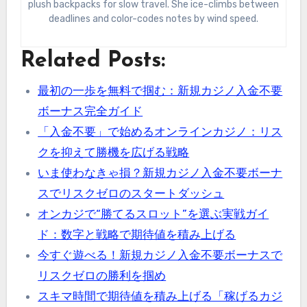
plush backpacks for slow travel. She ice-climbs between
deadlines and color-codes notes by wind speed.
Related Posts:
最初の一歩を無料で掴む：新規カジノ入金不要
ボーナス完全ガイド
「入金不要」で始めるオンラインカジノ：リス
クを抑えて勝機を広げる戦略
いま使わなきゃ損？新規カジノ入金不要ボーナ
スでリスクゼロのスタートダッシュ
オンカジで“勝てるスロット”を選ぶ実戦ガイ
ド：数字と戦略で期待値を積み上げる
今すぐ遊べる！新規カジノ入金不要ボーナスで
リスクゼロの勝利を掴め
スキマ時間で期待値を積み上げる「稼げるカジ