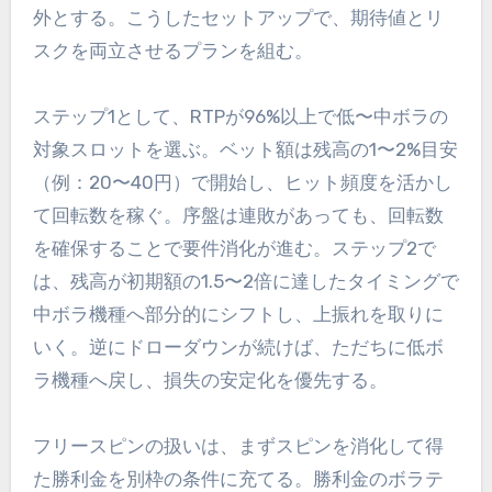
外とする。こうしたセットアップで、期待値とリ
スクを両立させるプランを組む。
ステップ1として、RTPが96%以上で低〜中ボラの
対象スロットを選ぶ。ベット額は残高の1〜2%目安
（例：20〜40円）で開始し、ヒット頻度を活かし
て回転数を稼ぐ。序盤は連敗があっても、回転数
を確保することで要件消化が進む。ステップ2で
は、残高が初期額の1.5〜2倍に達したタイミングで
中ボラ機種へ部分的にシフトし、上振れを取りに
いく。逆にドローダウンが続けば、ただちに低ボ
ラ機種へ戻し、損失の安定化を優先する。
フリースピンの扱いは、まずスピンを消化して得
た勝利金を別枠の条件に充てる。勝利金のボラテ