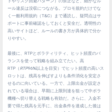
トやリスク回避パターン）の禁止など、細かなル
ール違反は没収につながる。プロモ規約だけでな
く一般利用規約（T&C）まで通読し、疑問点はサ
ポートに事前確認をしておくと安全だ。透明性の
高いサイトほど、ルールの書き方が具体的で分か
りやすい。
最後に、RTPとボラティリティ、ヒット頻度のバ
ランスを使って戦略を組み立てたい。高
RTP（
RTP
96%以上を目安）でヒット頻度の高いス
ロットは、残高を伸ばすよりも条件消化を安定さ
せるのに向いている。一方で、上限出金が設定さ
れている場合は、早期に上限到達を狙って中ボラ
機種へ切り替える戦略も有効だ。さらに、入金不
要で得た残高を元手に、出金条件を達成した後は