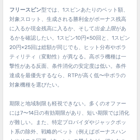
フリースピン
型では、1スピンあたりのベット額、
対象スロット、生成される勝利金がボーナス残高
に入るか現金残高に入るか、そして
出金上限
があ
るかを確認したい。1スピン10円×50回と、1スピン
20円×25回は総額が同じでも、ヒット分布やボラ
ティリティ（変動性）が異なる。高ボラ機種は一
撃性がある反面、条件消化の安定度は低い。条件
達成を最優先するなら、RTPが高く低〜中ボラの
対象機種を選びたい。
期限と地域制限も軽視できない。多くのオファー
には7〜14日の有効期限があり、短い期限では消化
が難しい。また、特定プロバイダやジャックポッ
ト系の除外、戦略的ベット（例えばボーナスハン