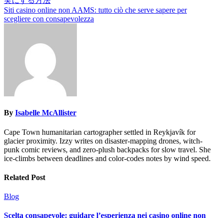
実にする方法
navigation
Siti casino online non AAMS: tutto ciò che serve sapere per
scegliere con consapevolezza
By
Isabelle McAllister
Cape Town humanitarian cartographer settled in Reykjavík for
glacier proximity. Izzy writes on disaster-mapping drones, witch-
punk comic reviews, and zero-plush backpacks for slow travel. She
ice-climbs between deadlines and color-codes notes by wind speed.
Related Post
Blog
Scelta consapevole: guidare l’esperienza nei casino online non