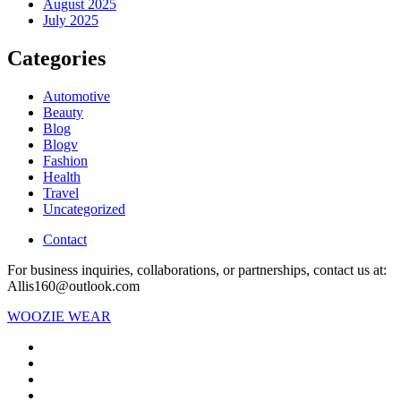
August 2025
July 2025
Categories
Automotive
Beauty
Blog
Blogv
Fashion
Health
Travel
Uncategorized
Contact
For business inquiries, collaborations, or partnerships, contact us at:
Allis160@outlook.com
WOOZIE WEAR