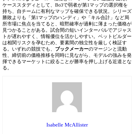
ケーススタディとして、Bo3で弱者が第1マップの選択権を
持ち、自チームに有利なマップを確保できる状況。シリーズ
勝敗よりも「第1マップのハンディ」や「キル合計」など局
所市場に焦点を当てると、暗黙確率が過剰に薄まった価格が
見つかることがある。試合間の短いインターバルでアジャス
トが遅れやすく、情報優位を活かしやすい。ベットビルダー
は相関リスクを孕むため、要素間の独立性を厳しく検証す
る。いずれの競技でも、
ブックメーカー
のマージンと流動
性、締切前の価格推移を同時に見ながら、モデルの強みを発
揮できるマーケットに絞ることが勝率を押し上げる近道とな
る。
Isabelle McAllister