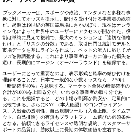
ブックメーカー
は、スポーツや政治、エンタメなど多様な事
象に対してオッズを提示し、賭けを受け付ける事業者の総称
だ。起源は19世紀の英国競馬場にさかのぼり、現在はオンラ
イン化によって世界中のユーザーにアクセスが開かれた。役
割は単純に見えて複雑で、最大のミッションは「適切な価格
付け」と「リスクの分散」である。取引部門は統計モデルと
市場データを基にラインを作成し、ベットの流入に応じて
オ
ッズ
を微調整する。これにより事業者は一方に偏った損失を
避け、長期的にマージン（オーバーラウンド）を確保する。
ユーザーにとって重要なのは、表示形式と確率の結び付けを
理解することだ。日本で一般的な小数オッズなら、2.50は
「暗黙確率40%」を意味する。マーケット全体の暗黙確率の
合計が100%を上回る分が、いわゆる事業者の取り分であ
る。これを把握すると、どの市場が割高か割安か、定量的に
比較できる。さらにKYC（本人確認）やコンプライアン
ス、入出金の透明性、自己規制ツール（入金上限、タイムア
ウト、自己排除）の有無もプラットフォーム選びの必須条件
となる。信頼できるライセンスや透明な規約、カスタマーサ
ポートの品質は、勝敗以上に長期の体験価値を左右する。