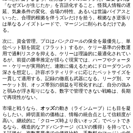
「なぜズレが生じたか」を言語化すること。怪我人情報の遅
延、気象条件の変化、会場の特性、あるいは世論バイアスと
いった、合理的根拠を伴うズレだけを拾う。根拠なき逆張り
は単なるノイズトレードで、マージンに削られるだけであ
る。
次に、資金管理。プロは
バンクロール
の保全を最優先し、単
位ベット額を固定（フラット）するか、ケリー基準の分数運
用で過剰リスクを抑える。ケリーは理論的に最適化されてい
るが、前提の勝率推定が揺らぐ現実では、ハーフやクォータ
ー・ケリーが実用的だ。連敗に備えるためにドローダウンの
深さを想定し、許容ボラティリティに応じたベットサイズを
一貫して適用する。記録の徹底も武器になる。リーグ別、マ
ーケット別、オッズ帯別の損益を可視化すれば、自分の強み
と弱みが浮き彫りになる。数字で管理できない戦略は、長期
で再現性がない。
市場と戦うなら、
オッズ
の動き（ラインムーブ）にも目を凝
らしたい。締切直前の価格は、情報の統合点として信頼度が
高い。継続的に「クローズ時より良いオッズ」でベットでき
るなら、構造的なアドバンテージ（CLVの獲得）を持ってい