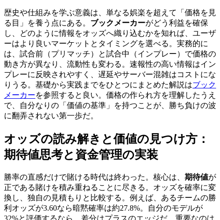
歴史や仕組みを学ぶ意義は、単なる娯楽を超えて「価格を見
る目」を養う点にある。
ブックメーカー
がどう利益を確保
し、どのように情報をオッズへ織り込むかを知れば、ユーザ
ーはより良いマーケットとタイミングを選べる。実務的に
は、試合前（プリマッチ）と試合中（インプレー）で価格の
動き方が異なり、流動性も変わる。速報性の高い情報はイン
プレーに反映されやすく、遅延やサーバー混雑はコストにな
りうる。基礎から実践までをひとつにまとめた解説は
ブック
メーカー
を参照すると良い。価格の作られ方を理解したうえ
で、自分なりの「価値の基準」を持つことが、勝ち負けの波
に翻弄されない第一歩だ。
オッズの読み解きと価値の見つけ方：
期待値思考と資金管理の実装
勝率の直感だけで賭ける時代は終わった。核心は、
期待値
が
正である賭けを積み重ねることに尽きる。オッズを確率に変
換し、独自の見積もりと比較する。例えば、あるチームの勝
利オッズが3.60なら暗黙確率は約27.8%。自分のモデルが
32%と評価するなら、差分はプラスのエッジだ。重要なのは