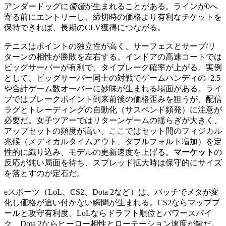
アンダードッグに
価値
が生まれることがある。ラインが0へ
寄る前にエントリーし、締切時の価格より有利なチケットを
保持できれば、長期のCLV獲得につながる。
テニスはポイントの独立性が高く、サーフェスとサーブ/リ
ターンの相性が勝敗を左右する。インドアの高速コートでは
ビッグサーバーが有利で、タイブレーク確率が上がる。実例
として、ビッグサーバー同士の対戦でゲームハンディの+2.5
や合計ゲーム数オーバーに妙味が生まれる場面がある。ライ
ブではブレークポイント到来前後の価格歪みを狙うが、配信
ラグとトレーディングの自動化（サスペンド頻発）に注意が
必要だ。女子ツアーではリターンゲームの揺らぎが大きく、
アップセットの頻度が高い。ここではセット間のフィジカル
兆候（メディカルタイムアウト、ダブルフォルト増加）を定
性的に織り込み、モデルの更新速度を上げる。
マーケット
の
反応が鈍い局面を待ち、スプレッド拡大時は保守的にサイズ
を落とすのが定石だ。
eスポーツ（LoL、CS2、Dota 2など）は、パッチでメタが変
化し価格が追い付かない瞬間が生まれる。CS2ならマッププ
ールと攻守有利度、LoLならドラフト順位とパワースパイ
ク、Dota 2ならヒーロー相性とローテーション速度が鍵だ。