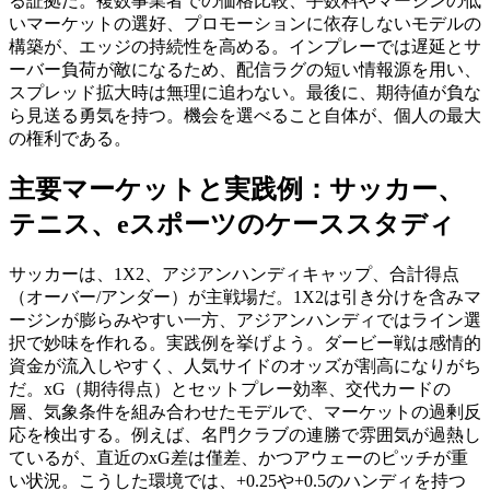
る証拠だ。複数事業者での価格比較、手数料やマージンの低
いマーケットの選好、プロモーションに依存しないモデルの
構築が、エッジの持続性を高める。インプレーでは遅延とサ
ーバー負荷が敵になるため、配信ラグの短い情報源を用い、
スプレッド拡大時は無理に追わない。最後に、期待値が負な
ら見送る勇気を持つ。機会を選べること自体が、個人の最大
の権利である。
主要マーケットと実践例：サッカー、
テニス、eスポーツのケーススタディ
サッカーは、1X2、アジアンハンディキャップ、合計得点
（オーバー/アンダー）が主戦場だ。1X2は引き分けを含みマ
ージンが膨らみやすい一方、アジアンハンディではライン選
択で妙味を作れる。実践例を挙げよう。ダービー戦は感情的
資金が流入しやすく、人気サイドのオッズが割高になりがち
だ。xG（期待得点）とセットプレー効率、交代カードの
層、気象条件を組み合わせたモデルで、マーケットの過剰反
応を検出する。例えば、名門クラブの連勝で雰囲気が過熱し
ているが、直近のxG差は僅差、かつアウェーのピッチが重
い状況。こうした環境では、+0.25や+0.5のハンディを持つ