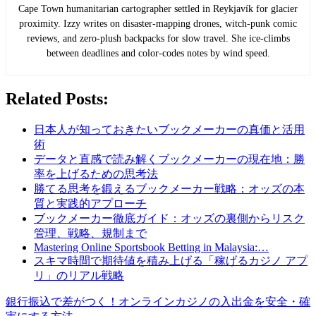
Cape Town humanitarian cartographer settled in Reykjavík for glacier
proximity. Izzy writes on disaster-mapping drones, witch-punk comic
reviews, and zero-plush backpacks for slow travel. She ice-climbs
between deadlines and color-codes notes by wind speed.
Related Posts:
日本人が知っておきたいブックメーカーの真価と活用
術
データと直感で読み解くブックメーカーの現在地：勝
率を上げるための思考法
勝てる思考を鍛えるブックメーカー戦略：オッズの本
質と実践的アプローチ
ブックメーカー徹底ガイド：オッズの裏側からリスク
管理、戦略、規制まで
Mastering Online Sportsbook Betting in Malaysia:…
スキマ時間で期待値を積み上げる「稼げるカジノ アプ
リ」のリアル戦略
Post
銀行振込で差がつく！オンラインカジノの入出金を安全・確