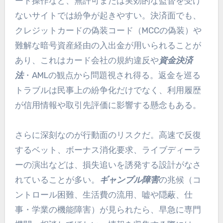
ート操作など、無許可または実効的な監督を受け
ないサイトでは紛争が起きやすい。決済面でも、
クレジットカードの偽装コード（MCCの偽装）や
難解な暗号資産経由の入出金が用いられることが
あり、これはカード会社の規約違反や
資金決済
法
・AMLの観点から問題視され得る。返金を巡る
トラブルは民事上の紛争化だけでなく、利用履歴
が信用情報や取引先評価に影響する懸念もある。
さらに深刻なのが行動面のリスクだ。高速で反復
するベット、ボーナス消化要求、ライブディーラ
ーの演出などは、損失追いを誘発する設計がなさ
れていることが多い。
ギャンブル障害
の兆候（コ
ントロール困難、生活費の流用、嘘や隠蔽、仕
事・学業の機能障害）が見られたら、早急に専門