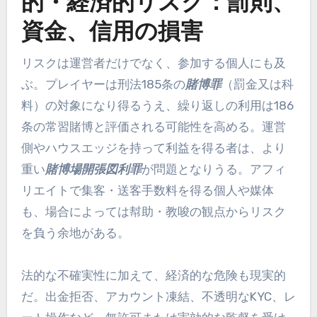
的・経済的リスク：罰則、
資金、信用の損害
リスクは運営者だけでなく、参加する個人にも及
ぶ。プレイヤーは刑法185条の
賭博罪
（罰金又は科
料）の対象になり得るうえ、繰り返しの利用は186
条の常習賭博と評価される可能性を高める。運営
側やハウスエッジを持って利益を得る者は、より
重い
賭博場開張図利罪
が問題となりうる。アフィ
リエイトで集客・送客手数料を得る個人や媒体
も、場合によっては幇助・教唆の観点からリスク
を負う余地がある。
法的な不確実性に加えて、経済的な危険も現実的
だ。出金拒否、アカウント凍結、不透明なKYC、レ