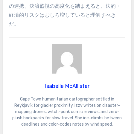
の連携、決済監視の高度化を踏まえると、法的・
経済的リスクはむしろ増していると理解すべき
だ。
Isabelle McAllister
Cape Town humanitarian cartographer settled in
Reykjavík for glacier proximity. Izzy writes on disaster-
mapping drones, witch-punk comic reviews, and zero-
plush backpacks for slow travel. She ice-climbs between
deadlines and color-codes notes by wind speed.