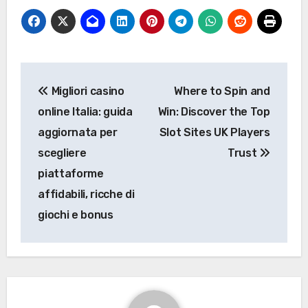
Post
Migliori casino
Where to Spin and
navigation
online Italia: guida
Win: Discover the Top
aggiornata per
Slot Sites UK Players
scegliere
Trust
piattaforme
affidabili, ricche di
giochi e bonus