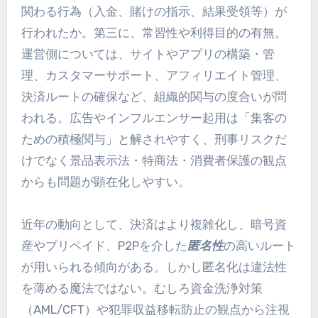
関わる行為（入金、賭けの指示、結果受領等）が
行われたか。第三に、常習性や利得目的の有無。
運営側については、サイトやアプリの構築・管
理、カスタマーサポート、アフィリエイト管理、
決済ルートの確保など、組織的関与の度合いが問
われる。広告やインフルエンサー起用は「集客の
ための積極関与」と解されやすく、刑事リスクだ
けでなく景品表示法・特商法・消費者保護の観点
からも問題が顕在化しやすい。
近年の動向として、決済はより複雑化し、暗号資
産やプリペイド、P2Pを介した
匿名性
の高いルート
が用いられる傾向がある。しかし匿名化は違法性
を薄める魔法ではない。むしろ資金洗浄対策
（AML/CFT）や犯罪収益移転防止の観点から注視