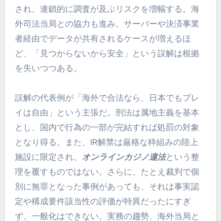
され、連鎖的に調査が及ぶリスクを増幅する。海
外司法当局との協力も進み、サーバーや決済事業
者経由でデータが共有されるケースが増えるほ
ど、「見つからないから安全」という誤解は根拠
を失いつつある。
誤解の代表例が「海外で合法なら、日本でもプレ
イは自由」という主張だ。刑法は属地主義を基本
とし、国内で行為の一部が完結すれば処罰の対象
となり得る。また、IR解禁は厳格な枠組みの陸上
施設に限定され、
オンラインカジノ違法
という整
理を覆すものではない。さらに、たとえ裁判で個
別に無罪となった事例があっても、それは事実認
定や構成要件該当性の評価が特異だったにすぎ
ず、一般化はできない。実務の趨勢、海外当局と