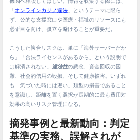
機関へ相談してほしい。情報を収集する際には、
「
オンラインカジノ違法
」というテーマに限ら
ず、公的な支援窓口や医療・福祉のリソースにも
必ず目を向け、孤立を避けることが重要だ。
こうした複合リスクは、単に「海外サーバーだか
ら」「合法ライセンスがあるから」という説明で
は解消されない。
違法性
の懸念、資金回収の困
難、社会的信用の毀損、そして健康被害。いずれ
も「気づいた時には遅い」類型の損害であること
を意識し、距離を置く選択が長期的に最も費用対
効果の高いリスク管理になる。
摘発事例と最新動向：判定
基準の実務、誤解されが