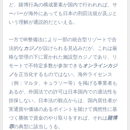
ど、賭博行為の構成要素が国内で行われれば、サ
ーバーが海外にあっても日本の刑罰法規が及ぶと
いう理解が通説的だといえる。
一方でIR整備法により一部の統合型リゾートで合
法的な
カジノ
が設けられる見込みだが、これは厳
格な管理の下に置かれた施設型カジノであり、リ
モートで不特定多数が参加できる
オンラインカジ
ノ
を正当化するものではない。海外ライセンス
（例：マルタ、キュラソー等）を掲げる事業者も
あるが、外国法での許可は日本国内での適法性を
担保しない。日本法の観点からは、国内居住者が
実通貨や価値のあるポイントを賭けて偶然性に基
づく勝敗で資金のやり取りをすれば、それは
賭博
罪
の典型に該当しうる。