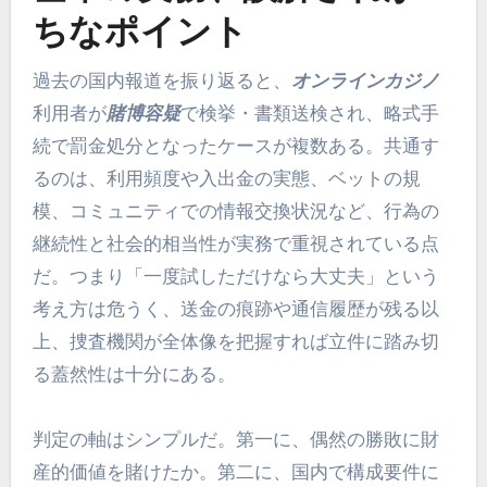
ちなポイント
過去の国内報道を振り返ると、
オンラインカジノ
利用者が
賭博容疑
で検挙・書類送検され、略式手
続で罰金処分となったケースが複数ある。共通す
るのは、利用頻度や入出金の実態、ベットの規
模、コミュニティでの情報交換状況など、行為の
継続性と社会的相当性が実務で重視されている点
だ。つまり「一度試しただけなら大丈夫」という
考え方は危うく、送金の痕跡や通信履歴が残る以
上、捜査機関が全体像を把握すれば立件に踏み切
る蓋然性は十分にある。
判定の軸はシンプルだ。第一に、偶然の勝敗に財
産的価値を賭けたか。第二に、国内で構成要件に